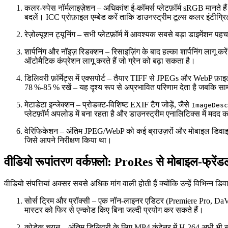
कलर‑स्पेस नॉर्मलाइज़ेशन
– अधिकांश ई‑कॉमर्स प्लेटफ़ॉर्म sRGB मानत
बदलें। ICC प्रोफ़ाइल एम्बेड करें ताकि डाउनस्ट्रीम टूल्स कलर इंटीग्
रेज़ोल्यूशन ट्यूनिंग
– सभी प्लेटफ़ॉर्म में आवश्यक सबसे बड़ा डाइमेंशन प
शार्पनिंग और नॉइज़ रिडक्शन
– रिसाइज़िंग के बाद हल्का शार्पनिंग लागू क
ऑटोमैटिक कंप्रेशन लागू करते हैं जो ग्रेन को बढ़ा सकता है।
डिलिवरी फ़ॉर्मेट्स में एक्सपोर्ट
– तैयार TIFF से JPEGs और WebP फ़ाइलें जन
78 %‑85 % रखें – यह दृश्य रूप से अप्रभावित परिणाम देता है जबकि स
मेटाडेटा इन्जेक्शन
– प्रोडक्ट‑विशिष्ट EXIF टैग जोड़ें, जैसे
ImageDesc
प्लेटफ़ॉर्म अपलोड में बना रहता है और डाउनस्ट्रीम एनालिटिक्स में मदद 
वेरिफिकेशन
– अंतिम JPEG/WebP को कई ब्राउज़रों और मोबाइल डिवाइस
जिसे आपने निरीक्षण किया था।
वीडियो रूपांतरण वर्कफ़्लो: ProRes से मोबाइल‑फ्र
वीडियो संपत्तियां अक्सर सबसे अधिक मांग वाली होती हैं क्योंकि उन्हें विभिन्न डि
सोर्स ट्रिम और प्रॉक्सी
– एक नॉन‑लाइनर एडिटर (Premiere Pro, DaVinci 
मास्टर को फिर से एन्कोड किए बिना जल्दी प्रयोग कर सकते हैं।
कोडेक चयन
– अंतिम डिलिवरी के लिए MP4 कंटेनर में H.264 अभी भी सब