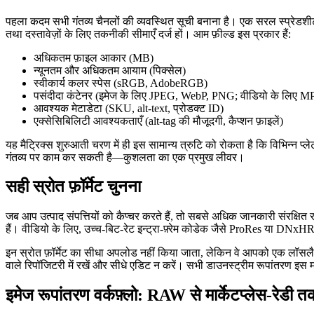
पहला कदम सभी गंतव्य चैनलों की व्यवस्थित सूची बनाना है। एक सरल स्प्रेडश
तथा दस्तावेज़ों के लिए तकनीकी सीमाएँ दर्ज हों। आम फ़ील्ड इस प्रकार हैं:
अधिकतम फ़ाइल आकार (MB)
न्यूनतम और अधिकतम आयाम (पिक्सेल)
स्वीकार्य कलर स्पेस (sRGB, AdobeRGB)
पसंदीदा कंटेनर (इमेज के लिए JPEG, WebP, PNG; वीडियो के लिए
आवश्यक मेटाडेटा (SKU, alt‑text, प्रोडक्ट ID)
एक्सेसिबिलिटी आवश्यकताएँ (alt‑tag की मौजूदगी, कैप्शन फ़ाइलें)
यह मैट्रिक्स शुरुआती चरण में ही इस सामान्य त्रुटि को रोकता है कि विभिन्न प
गंतव्य पर काम कर सकती है—कुशलता का एक प्रमुख लीवर।
सही स्रोत फ़ॉर्मेट चुनना
जब आप उत्पाद संपत्तियों को कैप्चर करते हैं, तो सबसे अधिक जानकारी संरक्षि
हैं। वीडियो के लिए, उच्च‑बिट‑रेट इन्ट्रा‑फ़्रेम कोडेक जैसे ProRes या DNxHR
इन स्रोत फ़ॉर्मेट का सीधा अपलोड नहीं किया जाता, लेकिन वे आपको एक लॉसलैस 
वाले रिपॉजिटरी में रखें और सीधे एडिट न करें। सभी डाउनस्ट्रीम रूपांतरण इस
इमेज रूपांतरण वर्कफ़्लो: RAW से मार्केटप्लेस‑रेडी त