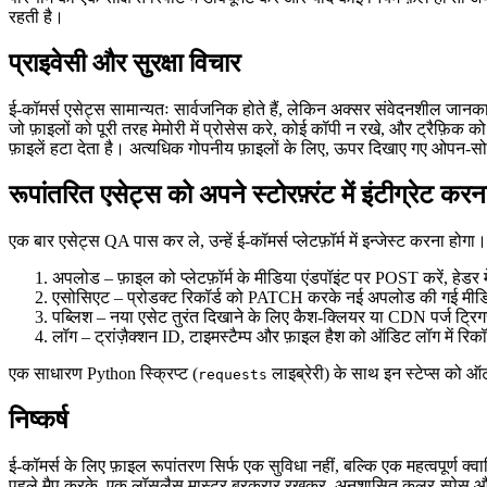
रहती है।
प्राइवेसी और सुरक्षा विचार
ई‑कॉमर्स एसेट्स सामान्यतः सार्वजनिक होते हैं, लेकिन अक्सर संवेदनशील जा
जो फ़ाइलों को पूरी तरह मेमोरी में प्रोसेस करे, कोई कॉपी न रखे, और ट्रैफ़िक 
फ़ाइलें हटा देता है। अत्यधिक गोपनीय फ़ाइलों के लिए, ऊपर दिखाए गए ओपन‑सोर्स
रूपांतरित एसेट्स को अपने स्टोरफ़्रंट में इंटीग्रेट करन
एक बार एसेट्स QA पास कर ले, उन्हें ई‑कॉमर्स प्लेटफ़ॉर्म में इन्जेस्ट करना
अपलोड
– फ़ाइल को प्लेटफ़ॉर्म के मीडिया एंडपॉइंट पर POST करें, हेड
एसोसिएट
– प्रोडक्ट रिकॉर्ड को PATCH करके नई अपलोड की गई मीडिया
पब्लिश
– नया एसेट तुरंत दिखाने के लिए कैश‑क्लियर या CDN पर्ज ट्रिग
लॉग
– ट्रांज़ैक्शन ID, टाइमस्टैम्प और फ़ाइल हैश को ऑडिट लॉग में रिकॉर
एक साधारण Python स्क्रिप्ट (
लाइब्रेरी) के साथ इन स्टेप्स को 
requests
निष्कर्ष
ई‑कॉमर्स के लिए फ़ाइल रूपांतरण सिर्फ एक सुविधा नहीं, बल्कि एक महत्वपूर्ण क्
पहले मैप करके, एक लॉसलैस मास्टर बरकरार रखकर, अनुशासित कलर‑स्पेस और कम्प