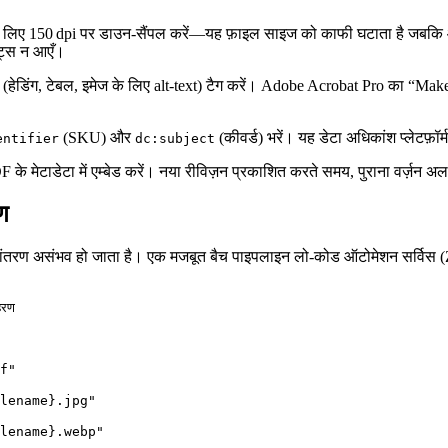
े लिए 150 dpi पर डाउन‑सैंपल करें—यह फ़ाइल साइज को काफी घटाता है जबकि आध
्ट्स न आएँ।
 (हेडिंग, टेबल, इमेज के लिए alt‑text) टैग करें। Adobe Acrobat Pro का “Ma
(SKU) और
(कीवर्ड) भरें। यह डेटा अधिकांश प्लेटफ़ॉर
entifier
dc:subject
F के मेटाडेटा में एम्बेड करें। नया रीविज़न प्रकाशित करते समय, पुराना वर्ज़न अ
ण
रूपांतरण असंभव हो जाता है। एक मजबूत बैच पाइपलाइन लो‑कोड ऑटोमेशन सर्विस (Z
रण

f"

lename}.jpg"

lename}.webp"
