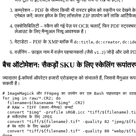
कम्प्रेशन
– PDF के भीतर किसी भी रास्टर इमेज को स्क्रीन पर देखने क
एनेबल करें; कलर इमेज के लिए लॉसलेस ZIP उपयोग करें ताकि आर्टिफैक
एक्सेसिबिलिटी
– स्कैन की गई पेज़ पर OCR चलाएँ, फिर PDF स्ट्रक्चर
लेआउट के लिए मैन्युअल रिव्यू आवश्यक है।
मेटाडेटा
– PDF के XMP ब्लॉक में
,
,
dc:title
dc:creator
dc:id
वर्ज़निंग
– फ़ाइल नाम में वर्ज़न पहचानकर्ता (जैसे
) जोड़ें और उसे PD
v1.2
बैच ऑटोमेशन: सैकड़ों SKU के लिए स्केलिंग रूपांतर
ज्यादातर ई‑कॉमर्स ऑपरेटर हजारों प्रोडक्ट्स को संभालते हैं, जिससे मैनुअल 
सकती है।
# ImageMagick और FFmpeg का उपयोग कर एक Bash पाइपलाइन का उदाह
for img in raw/*.CR2; do

  filename=$(basename "$img" .CR2)

  # RAW → TIFF (कलर‑मैनेज्ड) कन्वर्ट

  convert "$img" -profile sRGB.icc "tiff/${filename}.ti
  # मार्केटप्लेस के लिए JPEG

  convert "tiff/${filename}.tif" -quality 82 "jpeg/${fi
  # वेब स्टोर के लिए WebP

  convert "tiff/${filename}.tif" -quality 80 "webp/${fi
done
