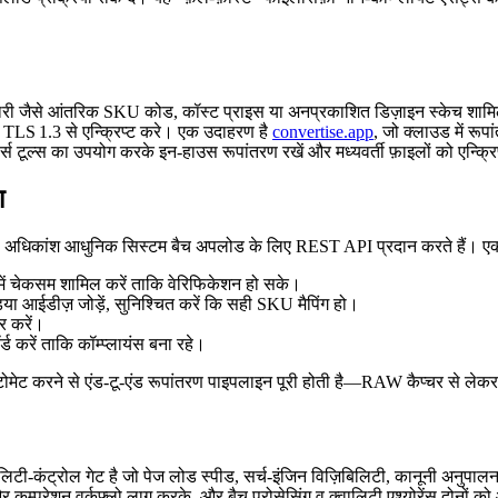
नकारी जैसे आंतरिक SKU कोड, कॉस्ट प्राइस या अनप्रकाशित डिज़ाइन स्केच शामि
को TLS 1.3 से एन्क्रिप्ट करे। एक उदाहरण है
convertise.app
, जो क्लाउड में रू
 टूल्स का उपयोग करके इन‑हाउस रूपांतरण रखें और मध्यवर्ती फ़ाइलों को एन्क्रिप्
ा
 होगा। अधिकांश आधुनिक सिस्टम बैच अपलोड के लिए REST API प्रदान करते हैं। एक स
र में चेकसम शामिल करें ताकि वेरिफिकेशन हो सके।
 आईडीज़ जोड़ें, सुनिश्चित करें कि सही SKU मैपिंग हो।
र करें।
्ड करें ताकि कॉम्प्लायंस बना रहे।
ऑटोमेट करने से एंड‑टू‑एंड रूपांतरण पाइपलाइन पूरी होती है—RAW कैप्चर से ले
वालिटी‑कंट्रोल गेट है जो पेज लोड स्पीड, सर्च‑इंजिन विज़िबिलिटी, कानूनी अनुपा
्रेशन वर्कफ़्लो लागू करके, और बैच प्रोसेसिंग व क्वालिटी एश्योरेंस दोनों को