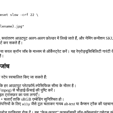
eset slow -crf 22 \

lename}.jpg"

तीं, रूपांतरण आउटपुट अलग‑अलग फ़ोल्डर में लिखे जाते हैं, और नेमिंग कन्वेंशन S
ोर्ट कर सकते हैं।
ा सरल क्रॉन जॉब के माध्यम से ऑर्केस्ट्रेट करें। यह रेप्रोड्यूसिबिलिटी गारंटी
है।
 जांच
स्टेप स्वचालित किए जा सकते हैं:
ि हर आउटपुट प्लेटफ़ॉर्म‑स्पेसिफिक सीमा के भीतर है।
mpeg) से चौड़ाई/ऊँचाई की पुष्टि करें।
ाइल ट्रांसफ़र का पता लगाएँ।
चलाएँ ताकि sRGB एम्बेडिंग सुनिश्चित हो।
:*
्तियों के लिए
जैसे टूल चलाकर गायब alt‑text या कैप्शन ट्रैक की पहचान
a11y
 अपलोड प्रक्रिया रोक दें। यह “फ़ेल‑फ़ास्ट” फाइलॉसफ़ी नॉन‑कॉम्प्लायंट एसेट्स को ल