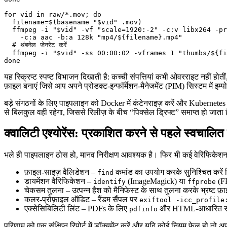
for vid in raw/*.mov; do

  filename=$(basename "$vid" .mov)

  ffmpeg -i "$vid" -vf "scale=1920:-2" -c:v libx264 -pr
    -c:a aac -b:a 128k "mp4/${filename}.mp4"

  # थंबनेल जेनरेट करें

  ffmpeg -i "$vid" -ss 00:00:02 -vframes 1 "thumbs/${fi
यह स्क्रिप्ट स्पष्ट विभाजन दिखाती है: कच्ची संपत्तियां कभी ओवरराइट नहीं हो
फ़ाइल बनाएं जिसे आप अपने प्रोडक्ट‑इन्फॉर्मेशन‑मैनेजमेंट (PIM) सिस्टम में इम्प
बड़े संगठनों के लिए पाइपलाइन को Docker में कंटेनराइज़ करें और Kubernetes य
से बिलकुल वही रहेगा, जिससे रिलीज़ के बीच “पिक्सेल ड्रिफ्ट” समाप्त हो जाता 
क्वालिटी एश्योरेंस: प्रकाशित करने से पहले स्वचालित
भले ही पाइपलाइन ठोस हो, मानव निरीक्षण आवश्यक है। फिर भी कई वेरिफिकेशन 
फ़ाइल‑साइज़ वैलिडेशन
–
कमांड का उपयोग करके सुनिश्चित करें क
find
डायमेंशन वैरिफिकेशन
–
(ImageMagick) या
(FF
identify
ffprobe
चेकसम तुलना
– उत्पन्न हैश को मैनिफेस्ट के साथ तुलना करके भ्रष्ट फ़
कलर‑प्रोफ़ाइल ऑडिट
– रैंडम सैंपल पर
exiftool -icc_profile
एक्सेसिबिलिटी लिंट
– PDFs के लिए
और HTML‑आधारित संपत
pdfinfo
परिणाम को एक संक्षिप्त रिपोर्ट में डॉक्यूमेंट करें और यदि कोई नियम फ़ेल हो तो