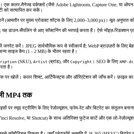
े हैं। एक कलर‑मैनेज्ड वर्कफ़्लो (जैसे Adobe Lightroom, Capture One, या
रिटी को सत्यापित कर सकें।
हचानें (आमतौर पर मुख्य प्रोडक्ट शॉट्स के लिए 2,000–3,000 px)। मूल अनुपात को
रें; यह डाउन‑सैंपलिंग से आए सॉफ़्टनिंग की भरपाई करता है। ऐसे नॉइज़‑रिडक्शन एल्
रेट करें। JPEG सार्वभौमिक रूप से स्वीकार्य है; WebP ब्राउज़रों के लिए बेहत
ामान्य साइज कैप (1 – 2 MB) के भीतर रहता है।
(SKU),
(ब्रांड), और
। SEO के लिए
ription
Artist
Copyright
XMP-dc
करता है।
 पर खोलें। कलर शिफ्ट, आर्टिफैक्ट्स और ऑरिएंटेशन की जाँच करें। फ़ाइल क
ेंडली MP4 तक
वाइसों पर स्मूद स्ट्रीमिंग के लिए रेज़ोल्यूशन, फ्रेम‑रेट और बिटरेट का संतुलन बनान
Resolve, या Shotcut) के साथ अतिरिक्त फुटेज काटें और एक लो‑रेज़ोल्यूशन प्र
से कॉम्पैटिबल विकल्प है। जहाँ प्लेटफ़ॉर्म अनुमति दें, H.265 (HEVC) बिटरेट 