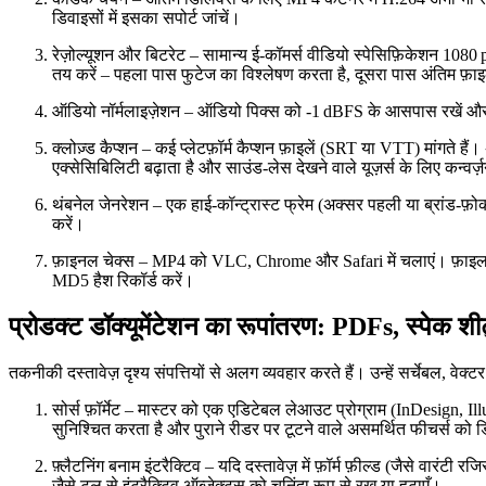
डिवाइसों में इसका सपोर्ट जांचें।
रेज़ोल्यूशन और बिटरेट
– सामान्य ई‑कॉमर्स वीडियो स्पेसिफ़िकेशन 1080
तय करें – पहला पास फुटेज का विश्लेषण करता है, दूसरा पास अंतिम फ़ाइल
ऑडियो नॉर्मलाइज़ेशन
– ऑडियो पिक्स को ‑1 dBFS के आसपास रखें और L
क्लोज़्ड कैप्शन
– कई प्लेटफ़ॉर्म कैप्शन फ़ाइलें (SRT या VTT) मांगते है
एक्सेसिबिलिटी बढ़ाता है और साउंड‑लेस देखने वाले यूज़र्स के लिए कन्वर्ज़
थंबनेल जेनरेशन
– एक हाई‑कॉन्ट्रास्ट फ्रेम (अक्सर पहली या ब्रांड‑फ़ो
करें।
फ़ाइनल चेक्स
– MP4 को VLC, Chrome और Safari में चलाएं। फ़ाइल साइज
MD5 हैश रिकॉर्ड करें।
प्रोडक्ट डॉक्यूमेंटेशन का रूपांतरण: PDFs, स्पेक श
तकनीकी दस्तावेज़ दृश्य संपत्तियों से अलग व्यवहार करते हैं। उन्हें सर्चेबल, वे
सोर्स फ़ॉर्मेट
– मास्टर को एक एडिटेबल लेआउट प्रोग्राम (InDesign, Illus
सुनिश्चित करता है और पुराने रीडर पर टूटने वाले असमर्थित फीचर्स को
फ़्लैटनिंग बनाम इंटरैक्टिव
– यदि दस्तावेज़ में फ़ॉर्म फ़ील्ड (जैसे वारंटी
जैसे टूल से इंटरैक्टिव ऑब्जेक्ट्स को चुनिंदा रूप से रख या हटाएँ।