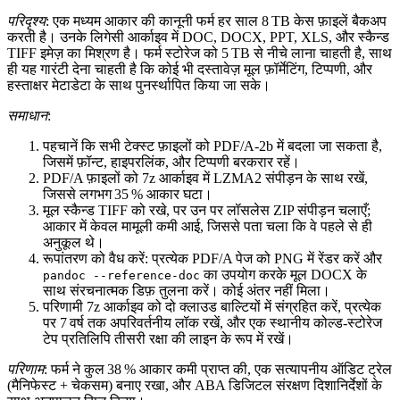
परिदृश्य
: एक मध्यम आकार की कानूनी फर्म हर साल 8 TB केस फ़ाइलें बैकअप
करती है। उनके लिगेसी आर्काइव में DOC, DOCX, PPT, XLS, और स्कैन्ड
TIFF इमेज़ का मिश्रण है। फर्म स्टोरेज को 5 TB से नीचे लाना चाहती है, साथ
ही यह गारंटी देना चाहती है कि कोई भी दस्तावेज़ मूल फ़ॉर्मेटिंग, टिप्पणी, और
हस्ताक्षर मेटाडेटा के साथ पुनर्स्थापित किया जा सके।
समाधान
:
पहचानें
कि सभी टेक्स्ट फ़ाइलों को
PDF/A‑2b
में बदला जा सकता है,
जिसमें फ़ॉन्ट, हाइपरलिंक, और टिप्पणी बरकरार रहें।
PDF/A फ़ाइलों को 7z आर्काइव
में
LZMA2
संपीड़न के साथ रखें,
जिससे लगभग 35 % आकार घटा।
मूल स्कैन्ड TIFF को रखे, पर उन पर लॉसलेस
ZIP
संपीड़न चलाएँ;
आकार में केवल मामूली कमी आई, जिससे पता चला कि वे पहले से ही
अनुकूल थे।
रूपांतरण को वैध करें
: प्रत्येक PDF/A पेज को PNG में रेंडर करें और
का उपयोग करके मूल DOCX के
pandoc --reference-doc
साथ संरचनात्मक डिफ़ तुलना करें। कोई अंतर नहीं मिला।
परिणामी 7z आर्काइव को दो क्लाउड बाल्टियों में संग्रहित करें, प्रत्येक
पर 7 वर्ष तक अपरिवर्तनीय लॉक रखें, और एक स्थानीय कोल्ड‑स्टोरेज
टेप प्रतिलिपि तीसरी रक्षा की लाइन के रूप में रखें।
परिणाम
: फर्म ने कुल 38 % आकार कमी प्राप्त की, एक सत्यापनीय ऑडिट ट्रेल
(मैनिफेस्ट + चेकसम) बनाए रखा, और
ABA
डिजिटल संरक्षण दिशानिर्देशों के