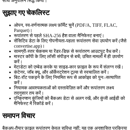
साथ अनुपालन सिद्ध किया।
सुझाए गए चेकलिस्ट
ओपन, स्व‑वर्णनात्मक लक्ष्य फ़ॉर्मेट चुनें
(PDF/A, TIFF, FLAC,
Parquet)।
रूपांतरण से पहले SHA‑256 हैश वाला मैनिफेस्ट बनाएं
।
सेंसिटिव डेटा के लिए गोपनीयता‑पहला रूपांतरण सेवा उपयोग करें
(जैसे
convertise.app)।
सामग्री‑स्तर चेकसम या रेंडर‑डिफ़
से रूपांतरण आउटपुट वैध करें।
मास्टर कॉपी के लिए लॉसी संपीड़न से बचें
; उचित मामलों में ही उपयोग
करें।
मेटाडेटा को एम्बेड करके या साइड‑कार फ़ाइल के रूप में संलग्न रखें
।
कंटेनर, जॉब क्यू, और ऑर्केस्ट्रेशन टूल्स से स्वचालित करें
।
बिट‑रॉट पकड़ने के लिए नियमित रूप से आर्काइव को पुनः‑सत्यापित
करें
।
नियामक आवश्यकताओं को दस्तावेज़ित करें
और रूपांतरण लक्ष्य
तदनुसार तय करें।
एन्क्रिप्शन कुंजियों को बैकअप डेटा से अलग रखें
, और कुंजी आईडी को
मैनिफेस्ट में रिकॉर्ड करें।
समापन विचार
बैकअप‑तैयार फ़ाइल रूपांतरण केवल सुविधा नहीं; यह एक अनुशासित प्रक्रिया