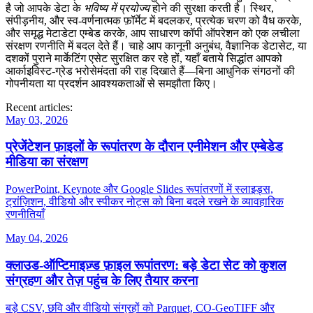
है जो आपके डेटा के
भविष्य में प्रयोज्य
होने की सुरक्षा करती है। स्थिर,
संपीड़नीय, और स्व‑वर्णनात्मक फ़ॉर्मेट में बदलकर, प्रत्येक चरण को वैध करके,
और समृद्ध मेटाडेटा एम्बेड करके, आप साधारण कॉपी ऑपरेशन को एक लचीला
संरक्षण रणनीति में बदल देते हैं। चाहे आप कानूनी अनुबंध, वैज्ञानिक डेटासेट, या
दशकों पुराने मार्केटिंग एसेट सुरक्षित कर रहे हों, यहाँ बताये सिद्धांत आपको
आर्काइविस्ट‑ग्रेड भरोसेमंदता की राह दिखाते हैं—बिना आधुनिक संगठनों की
गोपनीयता या प्रदर्शन आवश्यकताओं से समझौता किए।
Recent articles:
May 03, 2026
प्रेजेंटेशन फ़ाइलों के रूपांतरण के दौरान एनीमेशन और एम्बेडेड
मीडिया का संरक्षण
PowerPoint, Keynote और Google Slides रूपांतरणों में स्लाइड्स,
ट्रांज़िशन, वीडियो और स्पीकर नोट्स को बिना बदले रखने के व्यावहारिक
रणनीतियाँ
May 04, 2026
क्लाउड‑ऑप्टिमाइज़्ड फ़ाइल रूपांतरण: बड़े डेटा सेट को कुशल
संग्रहण और तेज़ पहुंच के लिए तैयार करना
बड़े CSV, छवि और वीडियो संग्रहों को Parquet, CO‑GeoTIFF और