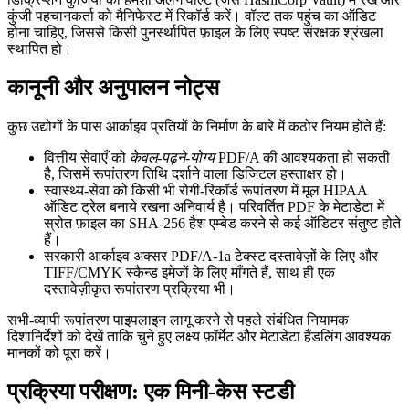
कुंजी पहचानकर्ता को मैनिफेस्ट में रिकॉर्ड करें। वॉल्ट तक पहुंच का ऑडिट
होना चाहिए, जिससे किसी पुनर्स्थापित फ़ाइल के लिए स्पष्ट संरक्षक श्रंखला
स्थापित हो।
कानूनी और अनुपालन नोट्स
कुछ उद्योगों के पास आर्काइव प्रतियों के निर्माण के बारे में कठोर नियम होते हैं:
वित्तीय सेवाएँ
को
केवल‑पढ़ने‑योग्य
PDF/A की आवश्यकता हो सकती
है, जिसमें रूपांतरण तिथि दर्शाने वाला डिजिटल हस्ताक्षर हो।
स्वास्थ्य‑सेवा
को किसी भी रोगी‑रिकॉर्ड रूपांतरण में मूल
HIPAA
ऑडिट ट्रेल बनाये रखना अनिवार्य है। परिवर्तित PDF के मेटाडेटा में
स्रोत फ़ाइल का SHA‑256 हैश एम्बेड करने से कई ऑडिटर संतुष्ट होते
हैं।
सरकारी
आर्काइव अक्सर
PDF/A‑1a
टेक्स्ट दस्तावेज़ों के लिए और
TIFF/CMYK
स्कैन्ड इमेजों के लिए माँगते हैं, साथ ही एक
दस्तावेज़ीकृत रूपांतरण प्रक्रिया भी।
सभी‑व्यापी रूपांतरण पाइपलाइन लागू करने से पहले संबंधित नियामक
दिशानिर्देशों को देखें ताकि चुने हुए लक्ष्य फ़ॉर्मेट और मेटाडेटा हैंडलिंग आवश्यक
मानकों को पूरा करें।
प्रक्रिया परीक्षण: एक मिनी‑केस स्टडी