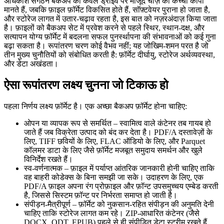
अधिकांश संगठन बैकअप को केवल ड्राइव पर मौजूद चीज़ की कच्ची कॉपी
मानते हैं, जबकि फ़ाइल फ़ॉर्मेट विकसित होते हैं, सॉफ़्टवेयर पुराना हो जाता है,
और स्टोरेज लागत में उतार-चढ़ाव रहता है, इस बात को नज़रअंदाज़ किया जाता
है। फ़ाइलों को बैकअप सेट में प्रवेश करने से पहले स्थिर, स्थान‑दक्ष, और
सत्यापन योग्य फ़ॉर्मेट में बदलना सफल पुनर्स्थापना की संभावनाओं को कई गुना
बढ़ा सकता है। रूपांतरण चरण कोई वैभव नहीं; यह जोखिम‑शमन परत है जो
तीन मुख्य चुनौतियों को संबोधित करती है:
फ़ॉर्मेट दीर्घायु
,
स्टोरेज अर्थव्यवस्था
,
और
डेटा अखंडता
।
ऐसा रूपांतरण लक्ष्य चुनना जो टिकाऊ हो
पहला निर्णय लक्ष्य फ़ॉर्मेट है। एक अच्छा बैकअप फ़ॉर्मेट होना चाहिए:
ओपन या व्यापक रूप से समर्थित
– स्वामित्व वाले कंटेनर तब गायब हो
जाते हैं जब विक्रेता उत्पाद को बंद कर देता है। PDF/A दस्तावेज़ों के
लिए, TIFF छवियों के लिए, FLAC ऑडियो के लिए, और Parquet
कॉलमर डाटा के लिए जैसे फ़ॉर्मेट मजबूत समुदाय समर्थन और खुले
विनिर्देश रखते हैं।
स्व‑वर्णनात्मक
– फ़ाइल में पर्याप्त आंतरिक जानकारी होनी चाहिए ताकि
वह बाहरी कोडेक्स के बिना समझी जा सके। उदाहरण के लिए, एक
PDF/A फ़ाइल अपना रंग प्रोफ़ाइल और फ़ॉन्ट उपसमुच्चय एम्बेड करती
है, जिससे सिस्टम फ़ॉन्ट पर निर्भरता समाप्त हो जाती है।
संपीड़न‑मैत्रीपूर्ण
– फ़ॉर्मेट को नुकसान‑रहित संपीड़न की अनुमति देनी
चाहिए ताकि स्टोरेज लागत कम रहे। ZIP‑आधारित कंटेनर (जैसे
DOCX, ODT, EPUB) पहले से ही संपीड़ित डेटा स्ट्रीम रखते हैं,