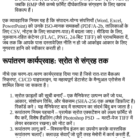
जबकि BMP जैसे कच्चे फ़ॉर्मेट दीर्घकालिक संग्रहण के लिए खराब
विकल्प हैं।
एक व्यावहारिक नियम यह है कि
संपादन‑योग्य
संपत्तियों (Word, Excel,
PowerPoint) को उनके
ISO‑मानक
समकक्षों (PDF/A‑2b, तालिकाओं के
लिए CSV, नोट्स के लिए साधारण‑पाठ) में बदला जाए।
मीडिया
के लिए,
नुकसान‑रहित
कंटेनर (FLAC, PNG, 24‑बिट TIFF) को प्राथमिकता दें,
जब तक कि आपके पास दस्तावेज़ित नीति न हो जो आर्काइव आकार के लिए
गुणवत्ता हानि को स्वीकार करती हो।
रूपांतरण कार्यप्रवाह: स्रोत से संग्रह तक
नीचे एक चरण‑दर‑चरण कार्यप्रवाह दिया गया है जिसे रात‑रात बैकअप
स्क्रिप्ट, CI/CD पाइपलाइन, या महत्वपूर्ण डेटासेट के मैन्युअल प्रोसेस में
शामिल किया जा सकता है।
स्रोत फ़ाइलों की सूची बनाएँ
– एक मैनिफेस्ट उत्पन्न करें जो पथ,
आकार, संशोधन तिथि, और चेकसम (SHA‑256 एक अच्छा डिफ़ॉल्ट है)
रिकॉर्ड करे। यह मैनिफेस्ट बाद में सत्यापन का संदर्भ बिंदु बन जाता है।
रूपांतरण नियम पहचानें
– प्रत्येक स्रोत एक्सटेंशन को लक्ष्य फ़ॉर्मेट से
मैप करें, विशेष हैंडलिंग (जैसे Photoshop PSD → मल्टी‑पेज TIFF में
लेयर बरकरार रखना) को नोट करें।
रूपांतरण लागू करें
– विश्वसनीय इंजन का उपयोग करके वास्तविक
रूपांतरण चलाएँ। क्लाउड सेवाएँ जो पूरी तरह मेमोरी में कार्य करती हैं,