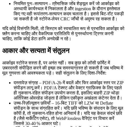
नियमित पुनः‑सत्यापन
– त्रैमासिक जॉब शेड्यूल करें जो आर्काइव को
अस्थायी कार्यस्थल में निकालता है और ingestion के दौरान इस्तेमाल
किए गए वही रूपांतरण‑सत्यापन कदम चलाता है। इससे बिट‑रॉट पकड़ी
जा सकती है जो स्टोरेज‑लेयर CRC जाँचों से अदृश्य रह सकता है।
यदि कोई विसंगति मिली, तो सिस्टम को स्वचालित रूप से प्रभावित आर्काइव को
फ़्लैग करना चाहिए और वैकल्पिक प्रतिलिपि से पुनर्स्थापना ट्रिगर करनी
चाहिए, ताकि कोई डेटा हानि अनदेखी न रहे।
आकार और सत्‍यता में संतुलन
आर्काइव स्टोरेज सस्ता है, पर अनंत नहीं। सब कुछ को लॉसी फ़ॉर्मेट में
ज़बरदस्ती संपीड़ित करने की इच्छा तब समस्याग्रस्त हो सकती है जब भविष्य में
मूल गुणवत्ता की आवश्यकता पड़े। सही संतुलन के लिए दिशा‑निर्देश:
दस्तावेज़ संग्रह
– PDF/A‑2b में बदलें और फिर आर्काइव स्तर पर
ZIP
संपीड़न लागू करें। PDF/A टेक्स्ट और वेक्टर ग्राफ़िक्स के लिए पहले
ही नुकसान‑रहित संपीड़न उपयोग करता है, इसलिए बाहरी ZIP थोड़ा
अतिरिक्त ओवरहेड जोड़ता है लेकिन एकीकृत अखंडता कंटेनर देता है।
उच्च‑रिज़ॉल्यूशन छवियाँ
– 16‑बिट TIFF को
LZW
या
Deflate
संपीड़न के साथ संग्रहित करें। यदि छवि भविष्य के संपादन के लिए मूल
कॉपी है, तो नुकसान‑रहित होना अनिवार्य है। यदि यह केवल संदर्भ छवि
है (जैसे मार्केटिंग एसेट), तो
WebP lossless
वैरिएंट पर विचार करें
जिससे 30‑40 % आकार घटे।