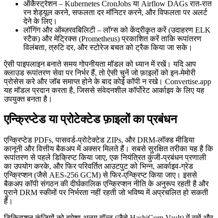
ऑर्केस्ट्रेशन
– Kubernetes CronJobs या Airflow DAGs रात‑रात
रन शेड्यूल करने, सफलता दर मॉनिटर करने, और विफलता पर अलर्ट
देने के लिए।
लॉगिंग और ऑब्ज़रवबिलिटी
– लॉग्स को केंद्रीकृत करें (उदाहरण ELK
स्टैक) और मेट्रिक्स (Prometheus) प्रकाशित करें ताकि रूपांतरण
विलंबता, त्रुटि दर, और स्टोरेज बचत को ट्रैक किया जा सके।
ऐसी पाइपलाइन बनाते समय
गोपनीयता
मॉडल को ध्यान में रखें। यदि आप
क्लाउड रूपांतरण सेवा पर निर्भर हैं, तो ऐसी चुनें जो फ़ाइलों को
इन‑मेमोरी
प्रोसेस करे और जॉब समाप्त होने के बाद कोई कॉपी न रखे। Convertise.app
यह मॉडल प्रदान करता है, जिससे संवेदनशील कॉर्पोरेट आर्काइव के लिए यह
उपयुक्त बनता है।
एन्क्रिप्टेड या प्रोटेक्टेड फ़ाइलों का प्रबंधन
एन्क्रिप्टेड PDFs, पासवर्ड‑प्रोटेक्टेड ZIPs, और DRM‑लॉक्ड मीडिया
कानूनी और वित्तीय बैकअप में अक्सर मिलते हैं। सबसे सुरक्षित तरीका यह है कि
रूपांतरण से पहले डिक्रिप्ट
किया जाए, एक नियंत्रित कुंजी‑प्रबंधन प्रणाली
का उपयोग करके, और फिर परिवर्तित आउटपुट को
भिन्न, आर्काइव‑ग्रेड
एन्क्रिप्शन
(जैसे AES‑256 GCM) से फिर‑एन्क्रिप्ट किया जाए। इससे
बैकअप कॉपी संगठन की दीर्घकालिक एन्क्रिप्शन नीति के अनुरूप रहती है और
पुराने DRM स्कीमों पर निर्भरता नहीं रहती जो भविष्य में अप्रचलित हो सकती
हैं।
डिक्रिप्शन कुंजियों को हमेशा अलग वॉल्ट (जैसे HashiCorp Vault) में रखें और