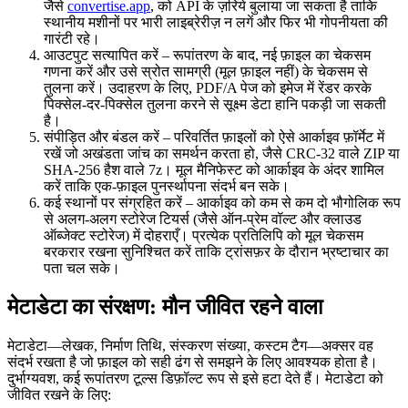
जैसे
convertise.app
, को API के ज़रिये बुलाया जा सकता है ताकि
स्थानीय मशीनों पर भारी लाइब्रेरीज़ न लगें और फिर भी गोपनीयता की
गारंटी रहे।
आउटपुट सत्यापित करें
– रूपांतरण के बाद, नई फ़ाइल का चेकसम
गणना करें और उसे स्रोत
सामग्री
(मूल फ़ाइल नहीं) के चेकसम से
तुलना करें। उदाहरण के लिए, PDF/A पेज को इमेज में रेंडर करके
पिक्सेल‑दर‑पिक्सेल तुलना करने से सूक्ष्म डेटा हानि पकड़ी जा सकती
है।
संपीड़ित और बंडल करें
– परिवर्तित फ़ाइलों को ऐसे आर्काइव फ़ॉर्मेट में
रखें जो अखंडता जांच का समर्थन करता हो, जैसे
CRC‑32 वाले ZIP
या
SHA‑256 हैश वाले 7z
। मूल मैनिफेस्ट को आर्काइव के अंदर शामिल
करें ताकि एक‑फ़ाइल पुनर्स्थापना संदर्भ बन सके।
कई स्थानों पर संग्रहित करें
– आर्काइव को कम से कम दो भौगोलिक रूप
से अलग‑अलग स्टोरेज टियर्स (जैसे ऑन‑प्रेम वॉल्ट और क्लाउड
ऑब्जेक्ट स्टोरेज) में दोहराएँ। प्रत्येक प्रतिलिपि को मूल चेकसम
बरकरार रखना सुनिश्चित करें ताकि ट्रांसफ़र के दौरान भ्रष्टाचार का
पता चल सके।
मेटाडेटा का संरक्षण: मौन जीवित रहने वाला
मेटाडेटा—लेखक, निर्माण तिथि, संस्करण संख्या, कस्टम टैग—अक्सर वह
संदर्भ रखता है जो फ़ाइल को सही ढंग से समझने के लिए आवश्यक होता है।
दुर्भाग्यवश, कई रूपांतरण टूल्स डिफ़ॉल्ट रूप से इसे हटा देते हैं। मेटाडेटा को
जीवित रखने के लिए: