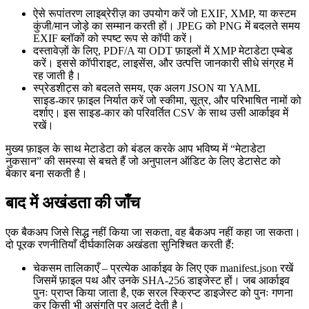
ऐसे रूपांतरण लाइब्रेरीज़ का उपयोग करें जो
EXIF
,
XMP
, या
कस्टम
कुंजी/मान जोड़े
का सम्मान करती हों। JPEG को PNG में बदलते समय
EXIF ब्लॉकों को स्पष्ट रूप से कॉपी करें।
दस्तावेज़ों के लिए, PDF/A या ODT फ़ाइलों में
XMP
मेटाडेटा एम्बेड
करें। इससे कॉपीराइट, लाइसेंस, और उत्पत्ति जानकारी सीधे संग्रह में
रह जाती है।
स्प्रेडशीट्स को बदलते समय, एक अलग
JSON
या
YAML
साइड‑कार फ़ाइल निर्यात करें जो स्कीमा, सूत्र, और परिभाषित नामों को
दर्शाए। इस साइड‑कार को परिवर्तित CSV के साथ उसी आर्काइव में
रखें।
मुख्य फ़ाइल के साथ मेटाडेटा को बंडल करके आप भविष्य में “मेटाडेटा
नुकसान” की समस्या से बचते हैं जो अनुपालन ऑडिट के लिए डेटासेट को
बेकार बना सकती है।
बाद में अखंडता की जाँच
एक बैकअप जिसे सिद्ध नहीं किया जा सकता, वह बैकअप नहीं कहा जा सकता।
दो पूरक रणनीतियाँ दीर्घकालिक अखंडता सुनिश्चित करती हैं:
चेकसम तालिकाएँ
– प्रत्येक आर्काइव के लिए एक
manifest.json
रखें
जिसमें फ़ाइल पथ और उनके SHA‑256 डाइजेस्ट हों। जब आर्काइव
पुनः प्राप्त किया जाता है, एक सरल स्क्रिप्ट डाइजेस्ट को पुनः गणना
कर किसी भी असंगति पर अलर्ट देती है।