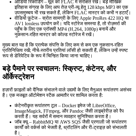
ऑडियो रिकॉर्डिंग
– मूल को
FLAC
में संरक्षित रखें। बड़े मौखिक
इतिहास संग्रह के लिए आप तेज़ प्री‑व्यू हेतु
128 kbps MP3
का एक
उपसमुच्चय भी रख सकते हैं, लेकिन FLAC मास्टर को कभी न हटाएँ।
वीडियो फ़ुटेज
– स्रोत सामग्री के लिए
Apple ProRes 422 HQ
या
AV1 lossless
उपयोग करें। यदि स्टोरेज समस्या है, तो रोज़मर्रा की
पहुँच के लिए एक
प्रॉक्सी
MP4 (H.264, 1080p) बनायें और
नुकसान‑रहित मास्टर को कोल्ड स्टोरेज में रखें।
मुख्य बात यह है कि प्रत्येक संपत्ति के लिए कम से कम एक
नुकसान‑रहित
प्रतिनिधित्व रखें; नीचे‑स्तरीय प्रतियां लॉसी हो सकती हैं, लेकिन उन्हें स्पष्ट
रूप से डेरिवेटिव के रूप में चिन्हित किया जाना चाहिए।
बड़े पैमाने पर स्वचालन: स्क्रिप्ट, कंटेनर, और
ऑर्केस्ट्रेशन
हज़ारों फ़ाइलों को दैनिक संभालने वाले उद्यमों के लिए मैनुअल रूपांतरण असंभव
है। एक मजबूत ऑटोमेशन स्टैक आमतौर पर शामिल करता है:
कंटेनरीकृत रूपांतरण टूल
– Docker इमेज जो LibreOffice,
ImageMagick, FFmpeg, और Pandoc जैसी लाइब्रेरीज़ को रैप
करती हैं। यह सर्वरों में समान व्यवहार सुनिश्चित करता है।
जॉब क्यू
– RabbitMQ या AWS SQS जैसी प्रणाली जो रूपांतरण
कार्यों को वर्कर्स को भेजती है, थ्रॉटलिंग और री‑ट्राइज़ को संभालती
है।