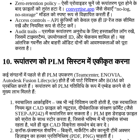
Zero‑retention policy
– ऐसी प्रोवाइडर चुनें जो रूपांतरण पूरा होने के
बाद फ़ाइलों को तुरंत हटा दे।
convertise.app
जैसे सेवाएँ “no‑log,
no‑storage” मॉडल को स्पष्ट रूप से विज्ञापित करती हैं।
Access controls
– API कुंजियों को केवल एक ही IP रेंज तक सीमित
रखें और नियमित रूप से रोटेट करें।
Audit trails
– प्रत्येक रूपांतरण अनुरोध के लिए हस्ताक्षरित लॉग रखें,
जिसमें टाइमस्टैम्प, उपयोगकर्ता ID, और चेकसम शामिल हों। यह
आंतरिक गवर्नेंस और बाहरी ऑडिट दोनों की आवश्यकताओं को पूरा
करता है।
10. रूपांतरण को PLM सिस्टम में एकीकृत करना
कई संगठनों में पहले से ही PLM उपकरण (Teamcenter, ENOVIA,
Autodesk Fusion Lifecycle) होते हैं जो पार्ट रिविशन और BOM को
प्रबंधित करते हैं। रूपांतरण को PLM गतिविधि के रूप में एम्बेड करने से दो
मुख्य लाभ मिलते हैं:
स्वचालित आर्काइविंग
– जब भी नई रिविशन जारी होती है, एक स्वचालित
नियम मूल CAD फ़ाइल को न्यूट्रल, दीर्घकालिक संरक्षण फ़ॉर्मेट (जैसे
STEP‑AP242) में रूपांतरित कर सकता है। PLM इस डेराइव्ड फ़ाइल
को स्रोत के साथ स्टोर करता है, जिससे भविष्य में भी एक्सेस संभव
रहता है, भले ही मूल CAD विक्रेता समर्थन बंद कर दे।
क्रॉस‑फ़ंक्शनल शेयरिंग
– बिक्री, मार्केटिंग और कानूनी टीमें अक्सर
डिज़ाइन का हल्का प्रतिनिधित्व (PDF, PNG) चाहती हैं।