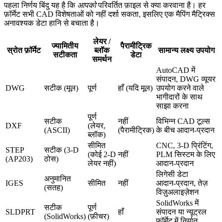
पहला निर्णय बिंदु यह है कि
आपको
परिवर्तित फ़ाइल से क्या करवाना है। हर
फ़ॉर्मेट सभी CAD विशेषताओं को नहीं दर्शा सकता, इसलिए एक मैपिंग मैट्रिक्स
अनावश्यक डेटा हानि से बचाता है।
लेयर /
ज्यामितीय
पैरामीट्रिक
स्रोत फ़ॉर्मेट
ब्लॉक
सामान्य लक्ष्य उपयोग
सटीकता
डेटा
समर्थन
AutoCAD में
संपादन, DWG व्यूयर
DWG
सटीक (मूल)
पूर्ण
हाँ (यदि मूल)
उपयोग करने वाले
भागीदारों के साथ
साझा करना
पूर्ण
सटीक
नहीं
विभिन्न CAD टूल्स
DXF
(लेयर,
(ASCII)
(पैरामीट्रिक)
के बीच आदान‑प्रदान
ब्लॉक)
सीमित
CNC, 3‑D प्रिंटिंग,
STEP
सटीक (3‑D
(कोई 2‑D
नहीं
PLM सिस्टम के लिए
(AP203)
ठोस)
लेयर नहीं)
आदान‑प्रदान
लिगेसी डेटा
अनुमानित
IGES
सीमित
नहीं
आदान‑प्रदान, तेज़
(सतह)
विज़ुअलाइज़ेशन
SolidWorks में
सटीक
पूर्ण
SLDPRT
हाँ
संपादन या न्यूट्रल
(SolidWorks)
(फ़ीचर)
फ़ॉर्मेट में निर्यात