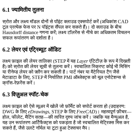
6.1 ज्यामितीय तुलना
स्रोत और लक्ष्य मॉडल दोनों से पॉइंट क्लाउड एक्सपोर्ट करें (अधिकांश CAD
टूल प्रत्येक फेस पर N पॉइंट्स सैंपल कर सकते हैं)। दो क्लाउड के बीच
Hausdorff distance गणना करें; लक्ष्य टॉलरेंस से नीचे का अधिकतम विचलन
सफल रूपांतरण को दर्शाता है।
6.2 लेयर एवं एट्रिब्यूट ऑडिट
लक्ष्य फ़ाइल की लेयर तालिका (STEP में यह
Layer
एंटिटीज़ के रूप में दिखती
है) को स्रोत की लेयर सूची से तुलना करें। स्वचालित स्क्रिप्ट कोई भी मिसिंग
या रीनेम्ड लेयर को फ़्लैग कर सकती है। पार्ट नंबर या मैटेरियल टैग जैसे
मेटाडाटा के लिए, STEP में निर्यातित PMI ऑब्जेक्ट्स को मूल एनोटेशन्स से
क्रॉस‑रेफ़रेंस करें।
6.3 विज़ुअल स्पॉट‑चेक
लक्ष्य फ़ाइल को ऐसे व्यूअर में खोलें जो फ़ॉर्मेट को सपोर्ट करता हो (उदाहरण:
DWG के लिए
eDrawings
, STEP के लिए
FreeCAD
)। महत्वपूर्ण फ़ीचर—
होल, फीलेट, मैटिंग सतह—की त्वरित दृश्य जांच करें। जबकि यह मैन्युअल है,
यह उन रूपांतरण आर्टिफैक्ट्स को पकड़ता है जो स्वचालित मेट्रिक्स मिस कर
सकते हैं, जैसे उलटे नॉर्मल या टूटा हुआ टेक्सचर मैप।