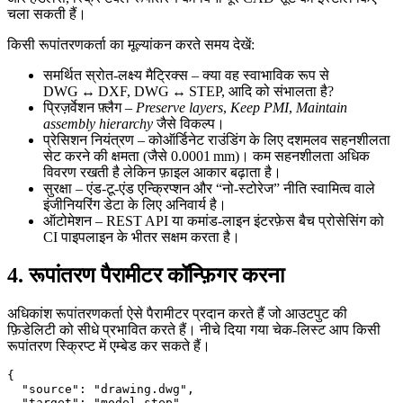
चला सकती हैं।
किसी रूपांतरणकर्ता का मूल्यांकन करते समय देखें:
समर्थित स्रोत‑लक्ष्य मैट्रिक्स
– क्या वह स्वाभाविक रूप से
DWG ↔ DXF, DWG ↔ STEP, आदि को संभालता है?
प्रिज़र्वेशन फ़्लैग
–
Preserve layers
,
Keep PMI
,
Maintain
assembly hierarchy
जैसे विकल्प।
प्रेसिशन नियंत्रण
– कोऑर्डिनेट राउंडिंग के लिए दशमलव सहनशीलता
सेट करने की क्षमता (जैसे 0.0001 mm)। कम सहनशीलता अधिक
विवरण रखती है लेकिन फ़ाइल आकार बढ़ाता है।
सुरक्षा
– एंड‑टू‑एंड एन्क्रिप्शन और “नो‑स्टोरेज” नीति स्वामित्व वाले
इंजीनियरिंग डेटा के लिए अनिवार्य है।
ऑटोमेशन
– REST API या कमांड‑लाइन इंटरफ़ेस बैच प्रोसेसिंग को
CI पाइपलाइन के भीतर सक्षम करता है।
4. रूपांतरण पैरामीटर कॉन्फ़िगर करना
अधिकांश रूपांतरणकर्ता ऐसे पैरामीटर प्रदान करते हैं जो आउटपुट की
फ़िडेलिटी को सीधे प्रभावित करते हैं। नीचे दिया गया चेक‑लिस्ट आप किसी
रूपांतरण स्क्रिप्ट में एम्बेड कर सकते हैं।
{

  "source": "drawing.dwg",

  "target": "model.step",
