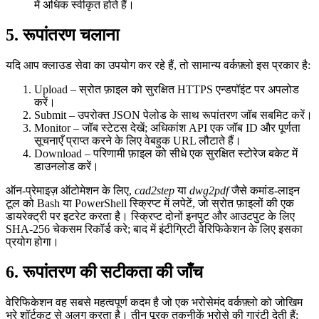
में अधिक स्वीकृत होते हैं।
5. रूपांतरण चलाना
यदि आप क्लाउड सेवा का उपयोग कर रहे हैं, तो सामान्य वर्कफ़्लो इस प्रकार है:
Upload
– स्रोत फ़ाइल को सुरक्षित HTTPS एन्डपॉइंट पर अपलोड
करें।
Submit
– उपरोक्त JSON पेलोड के साथ रूपांतरण जॉब सबमिट करें।
Monitor
– जॉब स्टेटस देखें; अधिकांश API एक जॉब ID और पूर्णता
सूचनाएँ प्राप्त करने के लिए वेबहुक URL लौटाते हैं।
Download
– परिणामी फ़ाइल को सीधे एक सुरक्षित स्टोरेज बकेट में
डाउनलोड करें।
ऑन‑प्रेमाइज़ ऑटोमेशन के लिए,
cad2step
या
dwg2pdf
जैसे कमांड‑लाइन
टूल को Bash या PowerShell स्क्रिप्ट में लपेटें, जो स्रोत फ़ाइलों की एक
डायरेक्ट्री पर इटरेट करता है। स्क्रिप्ट दोनों इनपुट और आउटपुट के लिए
SHA‑256 चेकसम रिकॉर्ड करे; बाद में इंटीग्रिटी वेरिफिकेशन के लिए इसका
प्रयोग होगा।
6. रूपांतरण की सटीकता की जाँच
वेरिफिकेशन वह सबसे महत्वपूर्ण कदम है जो एक भरोसेमंद वर्कफ़्लो को जोखिम
भरे शॉर्टकट से अलग करता है। तीन पूरक तकनीकें भरोसे की गारंटी देती हैं: