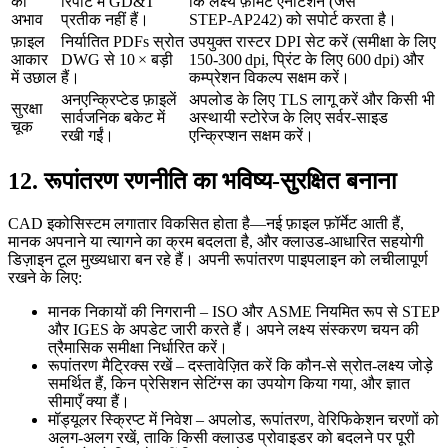
का
रिपोर्ट में GD&T
कि लक्ष्य फ़ॉर्मेट एनोटेशन (जैसे
अभाव
प्रतीक नहीं हैं।
STEP‑AP242) को सपोर्ट करता है।
फ़ाइल
निर्यातित PDFs स्रोत
उपयुक्त रास्टर DPI सेट करें (समीक्षा के लिए
आकार
DWG से 10 × बड़ी
150‑300 dpi, प्रिंट के लिए 600 dpi) और
में उछाल
हैं।
कम्प्रेशन विकल्प सक्षम करें।
अनएन्क्रिप्टेड फ़ाइलें
अपलोड के लिए TLS लागू करें और किसी भी
सुरक्षा
सार्वजनिक बकेट में
अस्थायी स्टोरेज के लिए सर्वर‑साइड
चूक
रखी गईं।
एन्क्रिप्शन सक्षम करें।
12. रूपांतरण रणनीति का भविष्य‑सुरक्षित बनाना
CAD इकोसिस्टम लगातार विकसित होता है—नई फ़ाइल फ़ॉर्मेट आती हैं,
मानक अपनाने या त्यागने का क्रम बदलता है, और क्लाउड‑आधारित सहयोगी
डिज़ाइन टूल मुख्यधारा बन रहे हैं। अपनी रूपांतरण पाइपलाइन को लचीलापूर्ण
रखने के लिए:
मानक निकायों की निगरानी
– ISO और ASME नियमित रूप से STEP
और IGES के अपडेट जारी करते हैं। अपने लक्ष्य संस्करण चयन की
त्रैमासिक समीक्षा निर्धारित करें।
रूपांतरण मैट्रिक्स रखें
– दस्तावेज़ित करें कि कौन‑से स्रोत‑लक्ष्य जोड़े
समर्थित हैं, किन प्रेसिशन सेटिंग्स का उपयोग किया गया, और ज्ञात
सीमाएँ क्या हैं।
मॉड्यूलर स्क्रिप्ट में निवेश
– अपलोड, रूपांतरण, वेरिफिकेशन चरणों को
अलग‑अलग रखें, ताकि किसी क्लाउड प्रोवाइडर को बदलने पर पूरी