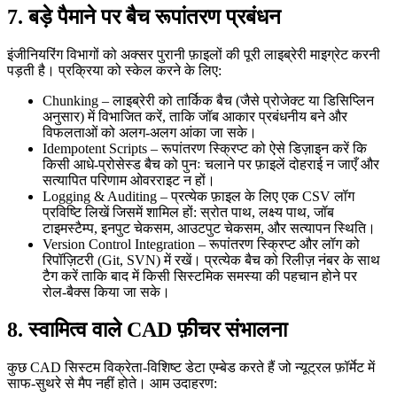
7. बड़े पैमाने पर बैच रूपांतरण प्रबंधन
इंजीनियरिंग विभागों को अक्सर पुरानी फ़ाइलों की पूरी लाइब्रेरी माइग्रेट करनी
पड़ती है। प्रक्रिया को स्केल करने के लिए:
Chunking
– लाइब्रेरी को तार्किक बैच (जैसे प्रोजेक्ट या डिसिप्लिन
अनुसार) में विभाजित करें, ताकि जॉब आकार प्रबंधनीय बने और
विफलताओं को अलग‑अलग आंका जा सके।
Idempotent Scripts
– रूपांतरण स्क्रिप्ट को ऐसे डिज़ाइन करें कि
किसी आधे‑प्रोसेस्ड बैच को पुनः चलाने पर फ़ाइलें दोहराई न जाएँ और
सत्यापित परिणाम ओवरराइट न हों।
Logging & Auditing
– प्रत्येक फ़ाइल के लिए एक CSV लॉग
प्रविष्टि लिखें जिसमें शामिल हों: स्रोत पाथ, लक्ष्य पाथ, जॉब
टाइमस्टैम्प, इनपुट चेकसम, आउटपुट चेकसम, और सत्यापन स्थिति।
Version Control Integration
– रूपांतरण स्क्रिप्ट और लॉग को
रिपॉज़िटरी (Git, SVN) में रखें। प्रत्येक बैच को रिलीज़ नंबर के साथ
टैग करें ताकि बाद में किसी सिस्टमिक समस्या की पहचान होने पर
रोल‑बैक्स किया जा सके।
8. स्वामित्व वाले CAD फ़ीचर संभालना
कुछ CAD सिस्टम विक्रेता‑विशिष्ट डेटा एम्बेड करते हैं जो न्यूट्रल फ़ॉर्मेट में
साफ‑सुथरे से मैप नहीं होते। आम उदाहरण: