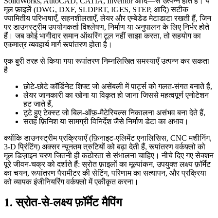
SolidWorks, AutoCAD, CATIA, Inventor आदि—से उत्पन्न होते हैं। ये
मूल फ़ाइलें (DWG, DXF, SLDPRT, IGES, STEP, आदि) सटीक
ज्यामितीय परिभाषाएँ, सहनशीलताएँ, लेयर और एम्बेडेड मेटाडाटा रखती हैं, जिन
पर डाउनस्ट्रीम उपयोगकर्ता विश्लेषण, निर्माण या अनुपालन के लिए निर्भर होते
हैं। जब कोई भागीदार समान ऑथरिंग टूल नहीं साझा करता, तो सहयोग का
एकमात्र व्यवहार्य मार्ग रूपांतरण होता है।
एक बुरी तरह से किया गया रूपांतरण निम्नलिखित समस्याएँ उत्पन्न कर सकता
है
छोटे‑छोटे कॉर्डिनेट शिफ्ट जो असेंबली में पार्ट्स को गलत‑संगत बनाते हैं,
लेयर जानकारी का खोना या विकृत हो जाना जिससे महत्वपूर्ण एनोटेशन
हट जाते हैं,
टूटे हुए टेक्स्ट जो बिल‑ऑफ़‑मैटेरियल्स निकालना असंभव बना देते हैं,
सतह फ़िनिश या सामग्री विनिर्देश जैसे निर्माण डेटा का अभाव।
क्योंकि डाउनस्ट्रीम प्रक्रियाएँ (फ़िनाइट‑एलिमेंट एनालिसिस, CNC मशीनिंग,
3‑D प्रिंटिंग) अक्सर न्यूनतम त्रुटियों को बढ़ा देती हैं, रूपांतरण वर्कफ़्लो को
मूल डिज़ाइन चरण जितनी ही कठोरता से संभालना चाहिए। नीचे दिए गए सेक्शन
पूरे जीवन‑चक्र को दर्शाते हैं: स्रोत फ़ाइलों का मूल्यांकन, उपयुक्त लक्ष्य फ़ॉर्मेट
का चयन, रूपांतरण पैरामीटर की सेटिंग, परिणाम का सत्यापन, और प्रक्रिया
को व्यापक इंजीनियरिंग वर्कफ़्लो में एकीकृत करना।
1. स्रोत‑से‑लक्ष्य फ़ॉर्मेट मैपिंग