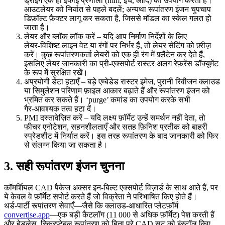
ड्रॉइंग एक ही इकाई प्रणाली (mm, इंच, आदि) का उपयोग करती है।
आउटलेयर को निर्यात से पहले बदलें; अन्यथा रूपांतरण इंजन चुपचाप
डिफ़ॉल्ट फ़ैक्टर लागू कर सकता है, जिससे मॉडल का स्केल गलत हो
जाता है।
लेयर और ब्लॉक लॉक करें
– यदि आप निर्माण निर्देशों के लिए
लेयर‑विशिष्ट लाइन वेट या रंगों पर निर्भर हैं, तो लेयर सेटिंग को फ़्रीज़
करें। कुछ रूपांतरणकर्ता लेयरों को एक ही रंग में फ़्लैटेन कर देते हैं,
इसलिए लेयर जानकारी का प्री‑एक्सपोर्ट रास्टर अलग रेफ़रेंस डॉक्यूमेंट
के रूप में सुरक्षित रखें।
अप्रयोगी डेटा हटाएँ
– बड़े एम्बेडेड रास्टर इमेज, पुरानी रिवीजन क्लाउड
या सिमुलेशन परिणाम फ़ाइल आकार बढ़ाते हैं और रूपांतरण इंजन को
भ्रमित कर सकते हैं। ‘purge’ कमांड का उपयोग करके सभी
गैर‑आवश्यक तत्व हटा दें।
PMI दस्तावेज़ित करें
– यदि लक्ष्य फ़ॉर्मेट उन्हें समर्थन नहीं देता, तो
फीचर एनोटेशन, सहनशीलताएँ और सतह फ़िनिश प्रतीक को बाहरी
स्प्रेडशीट में निर्यात करें। इस तरह रूपांतरण के बाद जानकारी को फिर
से संलग्न किया जा सकता है।
3. सही रूपांतरण इंजन चुनना
कॉमर्शियल CAD पैकेज अक्सर इन‑बिल्ट एक्सपोर्ट विज़ार्ड के साथ आते हैं, पर
ये केवल वे फ़ॉर्मेट सपोर्ट करते हैं जो विक्रेता ने परिभाषित किए होते हैं।
थर्ड‑पार्टी रूपांतरण सेवाएँ—जैसे कि क्लाउड‑आधारित प्लेटफ़ॉर्म
convertise.app
—एक बड़ी कैटलॉग (11 000 से अधिक फ़ॉर्मेट) पेश करती हैं
और हेडलेस, स्क्रिप्टेबल रूपांतरण को बिना पूरे CAD सूट को इंस्टॉल किए