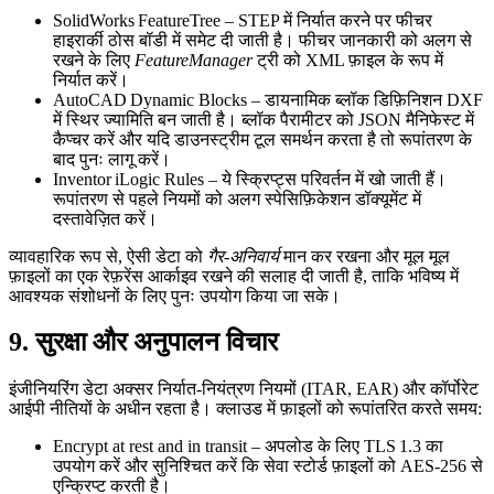
SolidWorks FeatureTree
– STEP में निर्यात करने पर फीचर
हाइरार्की ठोस बॉडी में समेट दी जाती है। फीचर जानकारी को अलग से
रखने के लिए
FeatureManager
ट्री को XML फ़ाइल के रूप में
निर्यात करें।
AutoCAD Dynamic Blocks
– डायनामिक ब्लॉक डिफ़िनिशन DXF
में स्थिर ज्यामिति बन जाती है। ब्लॉक पैरामीटर को JSON मैनिफेस्ट में
कैप्चर करें और यदि डाउनस्ट्रीम टूल समर्थन करता है तो रूपांतरण के
बाद पुनः लागू करें।
Inventor iLogic Rules
– ये स्क्रिप्ट्स परिवर्तन में खो जाती हैं।
रूपांतरण से पहले नियमों को अलग स्पेसिफ़िकेशन डॉक्यूमेंट में
दस्तावेज़ित करें।
व्यावहारिक रूप से, ऐसी डेटा को
गैर‑अनिवार्य
मान कर रखना और मूल मूल
फ़ाइलों का एक रेफ़रेंस आर्काइव रखने की सलाह दी जाती है, ताकि भविष्य में
आवश्यक संशोधनों के लिए पुनः उपयोग किया जा सके।
9. सुरक्षा और अनुपालन विचार
इंजीनियरिंग डेटा अक्सर निर्यात‑नियंत्रण नियमों (ITAR, EAR) और कॉर्पोरेट
आईपी नीतियों के अधीन रहता है। क्लाउड में फ़ाइलों को रूपांतरित करते समय:
Encrypt at rest and in transit
– अपलोड के लिए TLS 1.3 का
उपयोग करें और सुनिश्चित करें कि सेवा स्टोर्ड फ़ाइलों को AES‑256 से
एन्क्रिप्ट करती है।