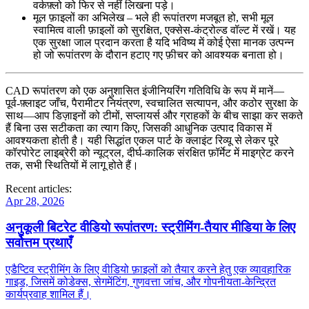
वर्कफ़्लो को फिर से नहीं लिखना पड़े।
मूल फ़ाइलों का अभिलेख
– भले ही रूपांतरण मजबूत हो, सभी मूल
स्वामित्व वाली फ़ाइलों को सुरक्षित, एक्सेस‑कंट्रोल्ड वॉल्ट में रखें। यह
एक सुरक्षा जाल प्रदान करता है यदि भविष्य में कोई ऐसा मानक उत्पन्न
हो जो रूपांतरण के दौरान हटाए गए फ़ीचर को आवश्यक बनाता हो।
CAD रूपांतरण को एक अनुशासित इंजीनियरिंग गतिविधि के रूप में मानें—
पूर्व‑फ़्लाइट जाँच, पैरामीटर नियंत्रण, स्वचालित सत्यापन, और कठोर सुरक्षा के
साथ—आप डिज़ाइनों को टीमों, सप्लायर्स और ग्राहकों के बीच साझा कर सकते
हैं बिना उस सटीकता का त्याग किए, जिसकी आधुनिक उत्पाद विकास में
आवश्यकता होती है। यही सिद्धांत एकल पार्ट के क्लाइंट रिव्यू से लेकर पूरे
कॉरपोरेट लाइब्रेरी को न्यूट्रल, दीर्घ‑कालिक संरक्षित फ़ॉर्मेट में माइग्रेट करने
तक, सभी स्थितियों में लागू होते हैं।
Recent articles:
Apr 28, 2026
अनुकूली बिटरेट वीडियो रूपांतरण: स्ट्रीमिंग‑तैयार मीडिया के लिए
सर्वोत्तम प्रथाएँ
एडैप्टिव स्ट्रीमिंग के लिए वीडियो फ़ाइलों को तैयार करने हेतु एक व्यावहारिक
गाइड, जिसमें कोडेक्स, सेगमेंटिंग, गुणवत्ता जांच, और गोपनीयता‑केन्द्रित
कार्यप्रवाह शामिल हैं।