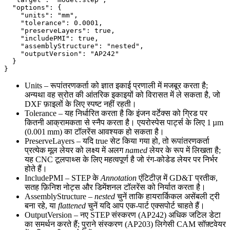
  "options": {

    "units": "mm",

    "tolerance": 0.0001,

    "preserveLayers": true,

    "includePMI": true,

    "assemblyStructure": "nested",

    "outputVersion": "AP242"

  }

Units
– रूपांतरणकर्ता को ज्ञात इकाई प्रणाली में मजबूर करता है;
अन्यथा वह स्रोत की आंतरिक इकाइयों को विरासत में ले सकता है, जो
DXF फ़ाइलों के लिए स्पष्ट नहीं रहती।
Tolerance
– यह निर्धारित करता है कि इंजन वर्टेक्स को ग्रिड पर
कितनी आक्रामकता से स्नैप करता है। एयरोस्पेस पार्ट्स के लिए 1 µm
(0.001 mm) का टॉलरेंस आवश्यक हो सकता है।
PreserveLayers
– यदि true सेट किया गया हो, तो रूपांतरणकर्ता
प्रत्येक मूल लेयर को लक्ष्य में अलग
named
लेयर के रूप में लिखता है;
यह CNC टूलपाथ्स के लिए महत्वपूर्ण है जो रंग‑कोडेड लेयर पर निर्भर
होते हैं।
IncludePMI
– STEP के
Annotation
एंटिटीज़ में GD&T प्रतीक,
सतह फ़िनिश नोट्स और डिमेंशनल टॉलरेंस को निर्यात करता है।
AssemblyStructure
–
nested
चुनें ताकि हायरार्किकल असेंबली ट्री
बना रहे, या
flattened
चुनें यदि आप एक‑पार्ट एक्सपोर्ट चाहते हैं।
OutputVersion
– नए STEP संस्करण (AP242) अधिक जटिल डेटा
का समर्थन करते हैं; पुराने संस्करण (AP203) लिगेसी CAM सॉफ़्टवेयर