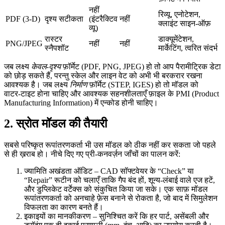
नहीं
रिव्यू, एनोटेशन,
PDF (3‑D)
दृश्य सटीकता
(इंटरैक्टिव
नहीं
क्लाइंट साइन‑ऑफ़
व्यू)
रास्टर
डाक्यूमेंटेशन,
PNG/JPEG
नहीं
नहीं
स्नैपशॉट
मार्केटिंग, त्वरित संदर्भ
जब लक्ष्य
केवल‑दृश्य
फ़ॉर्मेट (PDF, PNG, JPEG) हो तो आप पैरामीट्रिक डेटा
को छोड़ सकते हैं, परन्तु स्केल और लाइन वेट को अभी भी बरकरार रखना
आवश्यक है। जब लक्ष्य
निर्माण
फ़ॉर्मेट (STEP, IGES) हो तो मॉडल को
वाटर‑टाइट होना चाहिए और आवश्यक सहनशीलताएँ फ़ाइल के PMI (Product
Manufacturing Information) में एन्कोड होनी चाहिए।
2. स्रोत मॉडल की तैयारी
सबसे परिष्कृत रूपांतरणकर्ता भी उस मॉडल को ठीक नहीं कर सकता जो पहले
से ही ख़राब हो। नीचे दिए गए प्री‑कनवर्ज़न जाँचों का पालन करें:
ज्यामिति अखंडता ऑडिट
– CAD सॉफ्टवेयर के “Check” या
“Repair” रूटीन को चलाएँ ताकि गैप बंद हों, शून्य‑लंबाई वाले एज हटें,
और डुप्लिकेट वर्टेक्स को संकुचित किया जा सके। एक साफ़ मॉडल
रूपांतरणकर्ता को अनचाहे फ़ेस बनाने से रोकता है, जो बाद में सिमुलेशन
विफलता का कारण बनते हैं।
इकाइयों का मानकीकरण
– सुनिश्चित करें कि हर पार्ट, असेंबली और