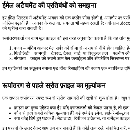
ईमेल अटैचमेंट की प्रतिबंधों को समझना
हर ईमेल सिस्टम में अटैचमेंट आकार की एक कठोर सीमा होती है, आमतौर पर प्रति स
जोखिम बढ़ाती हैं। आकार के अलावा, संगतता भी महत्व रखती है: नवीनतम .docx सु
को फ्रीज़ करा सकती है।
रूपांतरणकर्ता का काम मूल फ़ाइल को इस तरह अनुवादित करना है कि वह तीन मुख्य
वजन
– अंतिम आकार मेल सर्वर की सीमा से आराम से नीचे होना चाहिए, हे
फ़िडेलिटी
– सामग्री—टेक्स्ट, टेबल, चार्ट, या विज़ुअल तत्व—पठनीय और
संगतता
– फ़ाइल को सबसे आम मेल क्लाइंट्स और ऑपरेटिंग सिस्टम्स पर
इन प्रतिबंधों का संतुलन बनाना एड‑हॉक रिसाइज़िंग की बजाय एक व्यवस्थित दृष
रूपांतरण से पहले स्रोत फ़ाइल का मूल्यांकन
एक सफल रूपांतरण स्पष्ट रूप से स्रोत सामग्री की सूची से शुरू होता है। खुद से 
फ़ाइल का मुख्य उद्देश्य क्या है?
यदि प्राप्तकर्ता को केवल पढ़ना है, तो एक स
कौन से तत्व सबसे अधिक मूल्यवान हैं?
बड़े एम्बेडेड इमेज, हाई‑रिज़ॉल्य
क्या कोई छिपे हुए घटक हैं?
मेटाडाटा, रिवीजन इतिहास, या कमेंट्स फ़ाइल क
इन प्रश्नों के उत्तर देकर आप तय कर सकते हैं कि कोई तत्व रखें, संकुचित करें, 