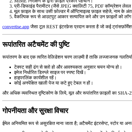
MIME निरीक्षण के द्वारा फ़ाइल प्रकार पहचानें।
प्री‑डिफाइंड पैरामीटर (जैसे JPEG क्वालिटी 75, PDF कॉम्प्रेशन ल
मूल फ़ाइल के साथ उसी फ़ोल्डर में ऑप्टिमाइज़्ड फ़ाइल सहेजे, नाम के अंत 
वैकल्पिक रूप से आउटपुट आकार सत्यापित करे और उन फ़ाइलों को लॉग 
convertise.app
जैसा टूल REST इंटरफ़ेस प्रदान करता है जो कई ट्रांसफ़ॉर्मेश
रूपांतरित अटैचमेंट की पुष्टि
रूपांतरण के बाद एक त्वरित वेलिडेशन चरण लाज़मी है ताकि लज्जाजनक गलतिया
टेक्स्ट सही ढंग से फ़्लो हो और आवश्यकता अनुसार चयन योग्य हो।
इमेज निर्धारित डिस्प्ले साइज पर स्पष्ट दिखें।
हाइपरलिंक कार्यशील रहें।
कोई अनपेक्षित खाली पेज या कटे हुए टेबल न हों।
और अधिक व्यवस्थित दृष्टिकोण के लिये, मूल और रूपांतरित फ़ाइलों का SHA‑25
गोपनीयता और सुरक्षा विचार
ईमेल अनियमित रूप से असुरक्षित माना जाता है; अटैचमेंट इंटरसेप्ट, स्टोर या अन