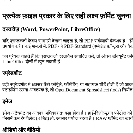
प्रत्येक फ़ाइल प्रकार के लिए सही लक्ष्य फ़ॉर्मेट चुनना
दस्तावेज़ (Word, PowerPoint, LibreOffice)
यदि प्राप्तकर्ता केवल सामग्री देखना चाहता है, तो
PDF
सर्वव्यापी बैकअप है।
उपयोग करें। कई मामलों में, PDF को
PDF‑Standard
(एम्बेडेड फ़ॉन्ट्स और व
जब प्रेषक चाहते हैं कि प्राप्तकर्ता दस्तावेज़ संपादित करे, तो
ओपन डॉक्यूमेंट फ़ॉ
LibreOffice दोनों में खुल सकती हैं।
स्प्रेडशीट
बड़ी स्प्रेडशीट में अक्सर छिपे फ़ॉर्मूले, फॉर्मेटिंग, या सहायक शीटें होती हैं जो आ
स्टाइलिंग रखना आवश्यक है, तो
OpenDocument Spreadsheet (.ods)
निर्या
इमेज
इमेज अटैचमेंट का आकार अधिकांशतः बड़ा होता है। हाई‑रिज़ॉल्यूशन फोटोज़ क
जिसमें कम रंग पैलेट (8‑बिट) हो, अक्सर पर्याप्त रहता है।
RAW
फ़ॉर्मेट का उपय
ऑडियो और वीडियो