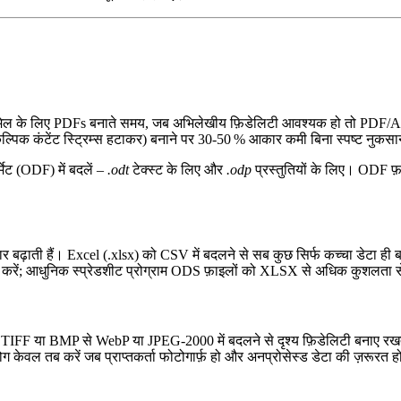
 ईमेल के लिए PDFs बनाते समय, जब अभिलेखीय फ़िडेलिटी आवश्यक हो तो
PDF/A
ैकल्पिक कंटेंट स्ट्रिम्स हटाकर) बनाने पर 30‑50 % आकार कमी बिना स्पष्ट नुकस
र्मेट (ODF)
में बदलें –
.odt
टेक्स्ट के लिए और
.odp
प्रस्तुतियों के लिए। ODF फ़
कार बढ़ाती हैं।
Excel (.xlsx)
को
CSV
में बदलने से सब कुछ सिर्फ कच्चा डेटा ही
त करें; आधुनिक स्प्रेडशीट प्रोग्राम ODS फ़ाइलों को XLSX से अधिक कुशलता से
ो
TIFF
या
BMP
से
WebP
या
JPEG‑2000
में बदलने से दृश्य फ़िडेलिटी बनाए 
ोग केवल तब करें जब प्राप्तकर्ता फोटोगार्फ़ हो और अनप्रोसेस्ड डेटा की ज़रूरत 