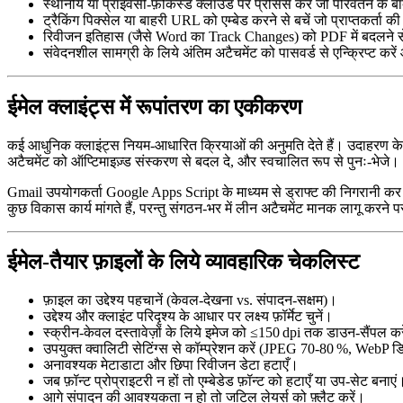
स्थानीय या प्राइवेसी‑फ़ोकस्ड क्लाउड
पर प्रोसेस करें जो परिवर्तन के 
ट्रैकिंग पिक्सेल या बाहरी URL
को एम्बेड करने से बचें जो प्राप्तकर्ता
रिवीजन इतिहास
(जैसे Word का Track Changes) को PDF में बदलने स
संवेदनशील सामग्री
के लिये अंतिम अटैचमेंट को पासवर्ड से एन्क्रिप्ट कर
ईमेल क्लाइंट्स में रूपांतरण का एकीकरण
कई आधुनिक क्लाइंट्स नियम‑आधारित क्रियाओं की अनुमति देते हैं। उदाहरण क
अटैचमेंट को ऑप्टिमाइज़्ड संस्करण से बदल दे, और स्वचालित रूप से पुनः‑भेजे।
Gmail उपयोगकर्ता Google Apps Script के माध्यम से ड्राफ्ट की निगरानी कर 
कुछ विकास कार्य मांगते हैं, परन्तु संगठन‑भर में लीन अटैचमेंट मानक लागू करने
ईमेल‑तैयार फ़ाइलों के लिये व्यावहारिक चेकलिस्ट
फ़ाइल का उद्देश्य पहचानें
(केवल‑देखना vs. संपादन‑सक्षम)।
उद्देश्य और क्लाइंट परिदृश्य के आधार पर लक्ष्य फ़ॉर्मेट चुनें
।
स्क्रीन‑केवल दस्तावेज़ों के लिये इमेज को ≤150 dpi तक डाउन‑सैंपल कर
उपयुक्त क्वालिटी सेटिंग्स से कॉम्प्रेशन करें (JPEG 70‑80 %, WebP ड
अनावश्यक मेटाडाटा और छिपा रिवीजन डेटा हटाएँ।
जब फ़ॉन्ट प्रोप्राइटरी न हों तो एम्बेडेड फ़ॉन्ट को हटाएँ या उप‑सेट बनाएं
आगे संपादन की आवश्यकता न हो तो जटिल लेयर्स को फ़्लैट करें।