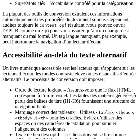
Sujet/Mots‑clés
– Vocabulaire contrôlé pour la catégorisation.
La plupart des outils de conversion extraient ces informations
automatiquement des propriétés du document source. Cependant,
auditez toujours le
résultant (vous pouvez ouvrir
content.opf
l’EPUB comme un zip) pour vous assurer qu’aucun champ n’est
manquant ou mal formé. Un tag langue manquant, par exemple,
peut interrompre la navigation d’un lecteur d’écran.
Accessibilité au‑delà du texte alternatif
Un livre numérique accessible sert les lecteurs qui s’appuient sur les
lecteurs d’écran, les modes contraste élevé ou les dispositifs d’entrée
alternatifs. Le processus de conversion doit imposer :
Ordre de lecture logique
– Assurez‑vous que le flux HTML
correspond à l’ordre visuel. Les tables des matières générées à
partir des balises de titre (H1‑H6) fournissent une structure de
navigation fiable.
Marquage correct des tableaux
– Utilisez
,
,
<table>
<thead>
et
pour les en‑têtes. Évitez d’utiliser des
<tbody>
<th>
espaces ou des caractères de tabulation pour simuler
l’alignement des colonnes.
Texte de lien descriptif
– Les liens doivent se lire comme