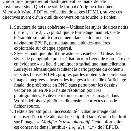
Une source propre réduit drastiquement les maux de tête
post‑conversion. Quel que soit le format d’origine (document
Microsoft Word, PDF ou collection de pages HTML), suivez ces
directives avant qu’un outil de conversion ne touche le fichier.
Structure de titres cohérente
– Utilisez les styles de titres natifs
(Titre 1, Titre 2, …) plutôt que le formatage manuel. Cette
hiérarchie se traduit directement dans le document de
navigation EPUB, permettant une table des matières
exploitable sur chaque appareil.
Style sémantique plutôt que astuces visuelles
– Utilisez les
styles de paragraphe pour « Citation », « Légende » ou « Texte
en évidence » au lieu d’appliquer gras/italique manuellement.
Les styles sémantiques facilitent la cartographie du contenu
vers des balises HTML propres par les moteurs de conversion.
Images intégrées
– Insérez les images à leur taille d’affichage
finale, de préférence en PNG sans perte pour les dessins
vectoriels ou en JPEG haute résolution pour les
photographies. Évitez de redimensionner les images dans
Word ; définissez plutôt les dimensions correctes dans le
fichier source.
Texte alternatif pour l’accessibilité
– Chaque image doit
disposer d’un texte alternatif descriptif. Dans Word, clic droit
sur l’image →
Modifier le texte alternatif
. Cette information
est conservée dans l’attribut
de l’EPUB.
<img alt="…">