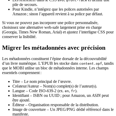
@font-face
pile de secours.
Pour Kindle, n’intégrez que les polices autorisées par
Amazon ; sinon l’appareil revient à sa police par défaut.
Si vous ne pouvez pas incorporer une police personnalisée,
choisissez une alternative web‑safe largement prise en charge
(Georgia, Times New Roman, Arial) et ajustez l’interligne CSS pour
conserver la lisibilité.
Migrer les métadonnées avec précision
Les métadonnées constituent l’épine dorsale de la découvrabilité
d’un livre numérique. L’EPUB les stocke dans
, tandis
content.opf
que le MOBI utilise un bloc de métadonnées interne. Les champs
essentiels comprennent :
Titre
– Le nom principal de l’œuvre.
Créateur/Auteur
– Nom(s) complet(s) de l’auteur(s).
Langue
– Code ISO‑639‑2 (ex.
,
).
en
fr
Identifiant
– ISBN ou UUID ; pour Amazon, un
ASIN
peut
être ajouté.
Éditeur
– Organisation responsable de la distribution.
Image de couverture
– Un JPEG/PNG dédié référencé dans le
manifeste.