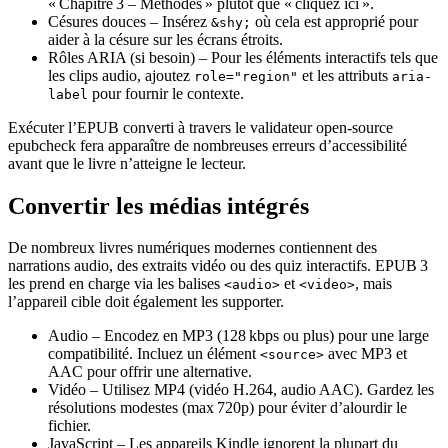
« Chapitre 3 – Méthodes » plutôt que « cliquez ici ».
Césures douces
– Insérez
où cela est approprié pour
&shy;
aider à la césure sur les écrans étroits.
Rôles ARIA (si besoin)
– Pour les éléments interactifs tels que
les clips audio, ajoutez
et les attributs
role="region"
aria-
pour fournir le contexte.
label
Exécuter l’EPUB converti à travers le validateur open‑source
epubcheck
fera apparaître de nombreuses erreurs d’accessibilité
avant que le livre n’atteigne le lecteur.
Convertir les médias intégrés
De nombreux livres numériques modernes contiennent des
narrations audio, des extraits vidéo ou des quiz interactifs. EPUB 3
les prend en charge via les balises
et
, mais
<audio>
<video>
l’appareil cible doit également les supporter.
Audio
– Encodez en MP3 (128 kbps ou plus) pour une large
compatibilité. Incluez un élément
avec MP3 et
<source>
AAC pour offrir une alternative.
Vidéo
– Utilisez MP4 (vidéo H.264, audio AAC). Gardez les
résolutions modestes (max 720p) pour éviter d’alourdir le
fichier.
JavaScript
– Les appareils Kindle ignorent la plupart du