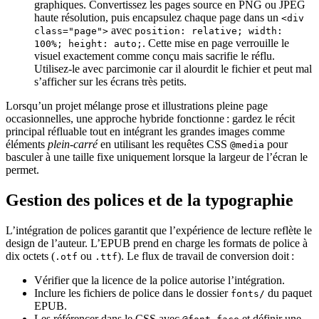
graphiques. Convertissez les pages source en PNG ou JPEG
haute résolution, puis encapsulez chaque page dans un
<div
avec
class="page">
position: relative; width:
. Cette mise en page verrouille le
100%; height: auto;
visuel exactement comme conçu mais sacrifie le réflu.
Utilisez‑le avec parcimonie car il alourdit le fichier et peut mal
s’afficher sur les écrans très petits.
Lorsqu’un projet mélange prose et illustrations pleine page
occasionnelles, une approche hybride fonctionne : gardez le récit
principal réfluable tout en intégrant les grandes images comme
éléments
plein‑carré
en utilisant les requêtes CSS
pour
@media
basculer à une taille fixe uniquement lorsque la largeur de l’écran le
permet.
Gestion des polices et de la typographie
L’intégration de polices garantit que l’expérience de lecture reflète le
design de l’auteur. L’EPUB prend en charge les formats de police à
dix octets (
ou
). Le flux de travail de conversion doit :
.otf
.ttf
Vérifier que la licence de la police autorise l’intégration.
Inclure les fichiers de police dans le dossier
du paquet
fonts/
EPUB.
Les référencer dans le CSS avec
et définir une