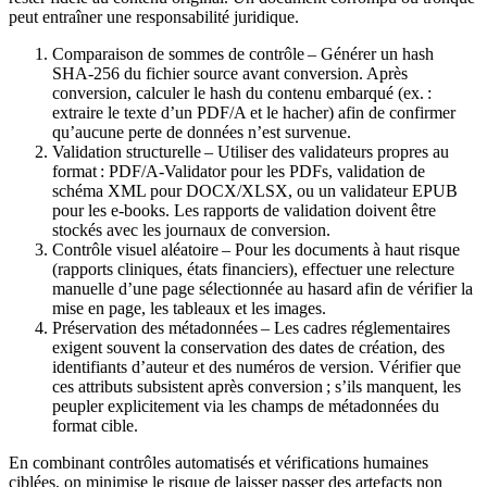
peut entraîner une responsabilité juridique.
Comparaison de sommes de contrôle
– Générer un hash
SHA‑256 du fichier source avant conversion. Après
conversion, calculer le hash du contenu embarqué (ex. :
extraire le texte d’un PDF/A et le hacher) afin de confirmer
qu’aucune perte de données n’est survenue.
Validation structurelle
– Utiliser des validateurs propres au
format : PDF/A‑Validator pour les PDFs, validation de
schéma XML pour DOCX/XLSX, ou un validateur EPUB
pour les e‑books. Les rapports de validation doivent être
stockés avec les journaux de conversion.
Contrôle visuel aléatoire
– Pour les documents à haut risque
(rapports cliniques, états financiers), effectuer une relecture
manuelle d’une page sélectionnée au hasard afin de vérifier la
mise en page, les tableaux et les images.
Préservation des métadonnées
– Les cadres réglementaires
exigent souvent la conservation des dates de création, des
identifiants d’auteur et des numéros de version. Vérifier que
ces attributs subsistent après conversion ; s’ils manquent, les
peupler explicitement via les champs de métadonnées du
format cible.
En combinant contrôles automatisés et vérifications humaines
ciblées, on minimise le risque de laisser passer des artefacts non