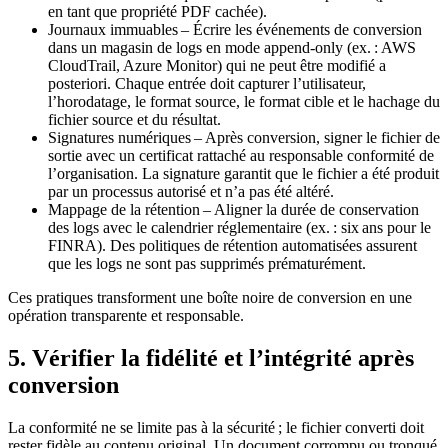
en tant que propriété PDF cachée).
Journaux immuables
– Écrire les événements de conversion
dans un magasin de logs en mode append‑only (ex. : AWS
CloudTrail, Azure Monitor) qui ne peut être modifié a
posteriori. Chaque entrée doit capturer l’utilisateur,
l’horodatage, le format source, le format cible et le hachage du
fichier source et du résultat.
Signatures numériques
– Après conversion, signer le fichier de
sortie avec un certificat rattaché au responsable conformité de
l’organisation. La signature garantit que le fichier a été produit
par un processus autorisé et n’a pas été altéré.
Mappage de la rétention
– Aligner la durée de conservation
des logs avec le calendrier réglementaire (ex. : six ans pour le
FINRA). Des politiques de rétention automatisées assurent
que les logs ne sont pas supprimés prématurément.
Ces pratiques transforment une boîte noire de conversion en une
opération transparente et responsable.
5. Vérifier la fidélité et l’intégrité après
conversion
La conformité ne se limite pas à la sécurité ; le fichier converti doit
rester fidèle au contenu original. Un document corrompu ou tronqué