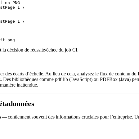
f en PNG

stPage=1 \

stPage=1 \

 la décision de réussite/échec du job CI.
squer des écarts d’échelle. Au lieu de cela, analysez le flux de conten
ues. Des bibliothèques comme
pdf‑lib
(JavaScript) ou
PDFBox
(Java) per
 manière inattendue.
métadonnées
— contiennent souvent des informations cruciales pour l’entreprise. Un