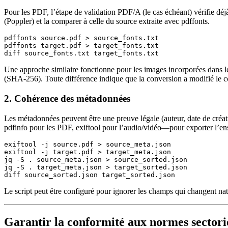
Pour les PDF, l’étape de validation PDF/A (le cas échéant) vérifie déj
(Poppler) et la comparer à celle du source extraite avec
pdffonts
.
pdffonts source.pdf > source_fonts.txt

pdffonts target.pdf > target_fonts.txt

Une approche similaire fonctionne pour les images incorporées dans 
(SHA‑256). Toute différence indique que la conversion a modifié le co
2. Cohérence des métadonnées
Les métadonnées peuvent être une preuve légale (auteur, date de créati
pdfinfo
pour les PDF,
exiftool
pour l’audio/vidéo—pour exporter l’ens
exiftool -j source.pdf > source_meta.json

exiftool -j target.pdf > target_meta.json

jq -S . source_meta.json > source_sorted.json

jq -S . target_meta.json > target_sorted.json

Le script peut être configuré pour ignorer les champs qui changent nat
Garantir la conformité aux normes sectori