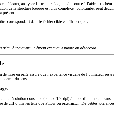
istes et tableaux, analysez la structure logique du source à l’aide du sc
ction de la structure logique est plus complexe ;
pdfplumber
peut déduire
t présent.
itre correspondant dans le fichier cible et affirmer que :
 détaillé indiquant l’élément exact et la nature du désaccord.
le
ion de mise en page assure que l’expérience visuelle de l’utilisateur res
n portent du sens.
ages
ter à une résolution constante (par ex. 150 dpi) à l’aide d’un moteur san
e de diff d’images telle que
Pillow
ou
pixelmatch
. De petites tolérance