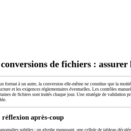
nversions de fichiers : assurer l
format à un autre, la conversion elle‑même ne constitue que la moitié de 
cture et les exigences réglementaires éventuelles. Les contrôles manue
ines de fichiers sont traités chaque jour. Une stratégie de validation 
ble.
e réflexion après‑coup
 anomalies subtiles : un glyphe manquant, une cellule de tableau décalé