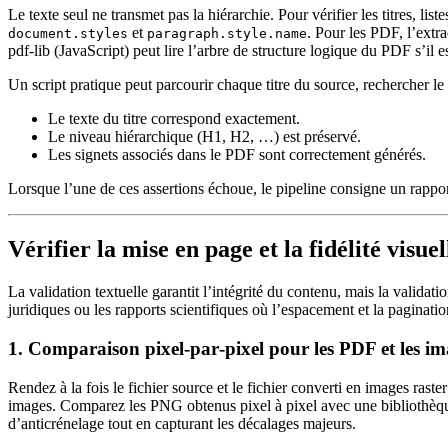
Le texte seul ne transmet pas la hiérarchie. Pour vérifier les titres, l
et
. Pour les PDF, l’extra
document.styles
paragraph.style.name
pdf‑lib
(JavaScript) peut lire l’arbre de structure logique du PDF s’il es
Un script pratique peut parcourir chaque titre du source, rechercher le t
Le texte du titre correspond exactement.
Le niveau hiérarchique (H1, H2, …) est préservé.
Les signets associés dans le PDF sont correctement générés.
Lorsque l’une de ces assertions échoue, le pipeline consigne un rapport
Vérifier la mise en page et la fidélité visuel
La validation textuelle garantit l’intégrité du contenu, mais la validat
juridiques ou les rapports scientifiques où l’espacement et la paginatio
1. Comparaison pixel‑par‑pixel pour les PDF et les im
Rendez à la fois le fichier source et le fichier converti en images ras
images. Comparez les PNG obtenus pixel à pixel avec une bibliothèqu
d’anticrénelage tout en capturant les décalages majeurs.