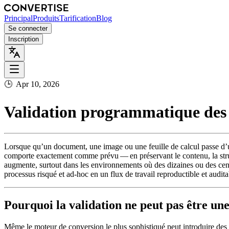
Principal
Produits
Tarification
Blog
Se connecter
Inscription
🕒
Apr 10, 2026
Validation programmatique des co
Lorsque qu’un document, une image ou une feuille de calcul passe d’un 
comporte exactement comme prévu — en préservant le contenu, la stru
augmente, surtout dans les environnements où des dizaines ou des centa
processus risqué et ad‑hoc en un flux de travail reproductible et audita
Pourquoi la validation ne peut pas être un
Même le moteur de conversion le plus sophistiqué peut introduire des