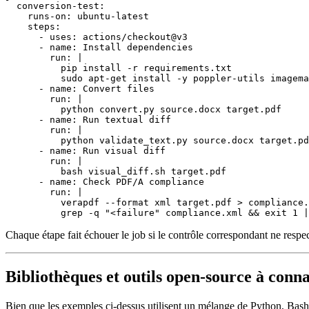
  conversion-test:

    runs-on: ubuntu-latest

    steps:

      - uses: actions/checkout@v3

      - name: Install dependencies

        run: |

          pip install -r requirements.txt

          sudo apt-get install -y poppler-utils imagema
      - name: Convert files

        run: |

          python convert.py source.docx target.pdf

      - name: Run textual diff

        run: |

          python validate_text.py source.docx target.pd
      - name: Run visual diff

        run: |

          bash visual_diff.sh target.pdf

      - name: Check PDF/A compliance

        run: |

          verapdf --format xml target.pdf > compliance.
Chaque étape fait échouer le job si le contrôle correspondant ne respec
Bibliothèques et outils open‑source à conna
Bien que les exemples ci‑dessus utilisent un mélange de Python, Bash 