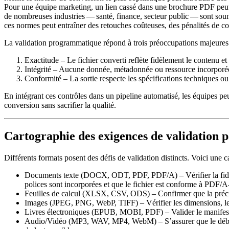
Pour une équipe marketing, un lien cassé dans une brochure PDF peut n
de nombreuses industries — santé, finance, secteur public — sont sou
ces normes peut entraîner des retouches coûteuses, des pénalités de co
La validation programmatique répond à trois préoccupations majeures 
Exactitude
– Le fichier converti reflète fidèlement le contenu et
Intégrité
– Aucune donnée, métadonnée ou ressource incorporée n
Conformité
– La sortie respecte les spécifications techniques ou
En intégrant ces contrôles dans un pipeline automatisé, les équipes peuve
conversion sans sacrifier la qualité.
Cartographie des exigences de validation p
Différents formats posent des défis de validation distincts. Voici une 
Documents texte (DOCX, ODT, PDF, PDF/A)
– Vérifier la fid
polices sont incorporées et que le fichier est conforme à PDF/A‑1
Feuilles de calcul (XLSX, CSV, ODS)
– Confirmer que la précis
Images (JPEG, PNG, WebP, TIFF)
– Vérifier les dimensions, 
Livres électroniques (EPUB, MOBI, PDF)
– Valider le manifes
Audio/Vidéo (MP3, WAV, MP4, WebM)
– S’assurer que le déb