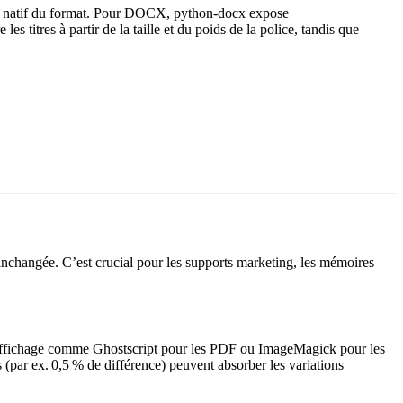
héma natif du format. Pour DOCX,
python‑docx
expose
 les titres à partir de la taille et du poids de la police, tandis que
te inchangée. C’est crucial pour les supports marketing, les mémoires
s affichage comme
Ghostscript
pour les PDF ou
ImageMagick
pour les
s (par ex. 0,5 % de différence) peuvent absorber les variations