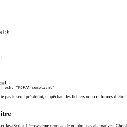
gick

f

xml

te pas le seuil pré‑défini, empêchant les fichiers non‑conformes d’être 
ître
et JavaScript, l’écosystème propose de nombreuses alternatives. Choisi