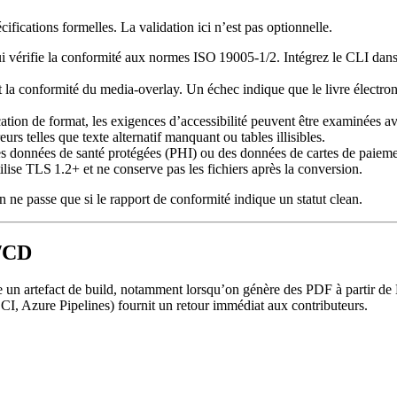
ifications formelles. La validation ici n’est pas optionnelle.
i vérifie la conformité aux normes ISO 19005‑1/2. Intégrez le CLI dans 
et la conformité du media‑overlay. Un échec indique que le livre électro
cation de format, les exigences d’accessibilité peuvent être examinées 
rs telles que texte alternatif manquant ou tables illisibles.
s données de santé protégées (PHI) ou des données de cartes de paiement,
ilise TLS 1.2+ et ne conserve pas les fichiers après la conversion.
n ne passe que si le rapport de conformité indique un statut clean.
I/CD
e un artefact de build, notamment lorsqu’on génère des PDF à partir
I, Azure Pipelines) fournit un retour immédiat aux contributeurs.