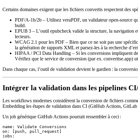
Certains domaines exigent que les fichiers convertis respectent des spéc
PDF/A‑1b/2b
– Utilisez
veraPDF
, un validateur open‑source qu
build.
EPUB 3
– L’outil
epubcheck
valide la structure, la navigation 
lecteurs.
WCAG 2.1 pour les PDF
– Bien que ce ne soit pas une spécifi
la génération de rapports XML et parsez‑les à la recherche d’erreu
HIPAA / PCI Data Handling
– Si les conversions impliquent de
Vérifiez que le service de conversion (par ex. convertise.app) ut
Dans chaque cas, l’outil de validation devient le gardien : la conversio
Intégrer la validation dans les pipelines C
Les workflows modernes considèrent la conversion de fichiers comm
Embedding les étapes de validation dans CI (GitHub Actions, GitLab C
Un job générique GitHub Actions pourrait ressembler à ceci :
name: Validate Conversions

on: [push, pull_request]

jobs:
