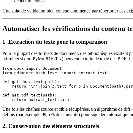
de lecture cibles.
Une suite de validation bien conçue commence par répertorier ces exig
Automatiser les vérifications du contenu te
1. Extraction du texte pour la comparaison
Pour la plupart des formats de document, des bibliothèques existent po
pdfminer.six
ou
PyMuPDF
(fitz) peuvent extraire le texte des PDF. L
from docx import Document

from pdfminer.high_level import extract_text

def get_docx_text(path):

    return "\n".join(p.text for p in Document(path).par
def get_pdf_text(path):

Une fois les chaînes source et cible récupérées, un algorithme de diff
définis (par exemple 99,5 % de similarité) pour signaler automatiquemen
2. Conservation des éléments structurels