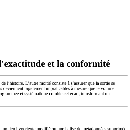
'exactitude et la conformité
l’histoire. L’autre moitié consiste à s’assurer que la sortie se
ls deviennent rapidement impraticables à mesure que le volume
programmée et systématique comble cet écart, transformant un
e, un lien hypertexte modifié ou une balise de métadonnées supprimée.