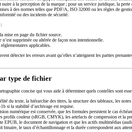
uire à la perception de la marque ; pour un service juridique, la perte 
mises à des normes telles que PDF/A, ISO 32000 ou les règles de gestio
nformité ou des incidents de sécurité.
:
 la mise en page du fichier source.
’est supprimée ou altérée de façon non intentionnelle.
 réglementaires applicables.
nt détecter les erreurs avant qu’elles n’atteignent les parties prenantes,
ar type de fichier
cartographie concise qui vous aide à déterminer quels contrôles sont ess
élité du texte, la hiérarchie des titres, la structure des tableaux, les no
b si la stabilité d’archivage est requise.
ion numérique est conservée, que les formules persistent le cas échéant,
les profils couleur (sRGB, CMYK), les artefacts de compression et la 
te EPUB, le document de navigation et que les actifs multimédias (audi
it binaire, le taux d’échantillonnage et la durée correspondent aux atten