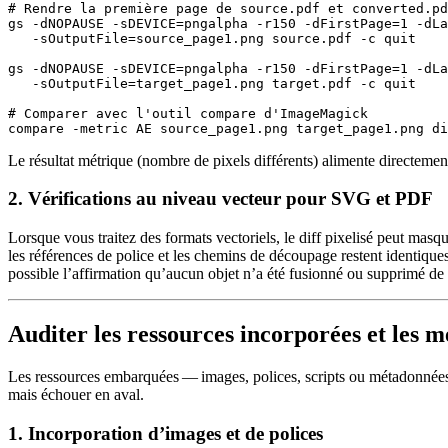
# Rendre la première page de source.pdf et converted.pd
gs -dNOPAUSE -sDEVICE=pngalpha -r150 -dFirstPage=1 -dLa
   -sOutputFile=source_page1.png source.pdf -c quit

gs -dNOPAUSE -sDEVICE=pngalpha -r150 -dFirstPage=1 -dLa
   -sOutputFile=target_page1.png target.pdf -c quit

# Comparer avec l'outil compare d'ImageMagick

Le résultat métrique (nombre de pixels différents) alimente directement
2. Vérifications au niveau vecteur pour SVG et PDF
Lorsque vous traitez des formats vectoriels, le diff pixelisé peut ma
les références de police et les chemins de découpage restent identiq
possible l’affirmation qu’aucun objet n’a été fusionné ou supprimé de
Auditer les ressources incorporées et les 
Les ressources embarquées — images, polices, scripts ou métadonnées 
mais échouer en aval.
1. Incorporation d’images et de polices