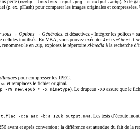
ns perte (
). Si le g
cwebp -lossless input.png -o output.webp
uel (p. ex. pHash) pour comparer les images originales et compressées.
er sous → Options → Générales
, et désactivez « Intégrer les polices » s
de cellules inutilisés. En VBA, vous pouvez exécuter
ActiveSheet.Us
, renommez‑le en .zip, explorez le répertoire
xl/media
à la recherche d’
/Images
pour compresser les JPEG.
et remplacez le fichier original.
css
). Le drapeau
assure que le fic
p -r9 new.epub * -x mimetype
-X0
. Les tests d’écoute mon
ut.flac -c:a aac -b:a 128k output.m4a
6 avant et après conversion ; la différence est attendue du fait de la r