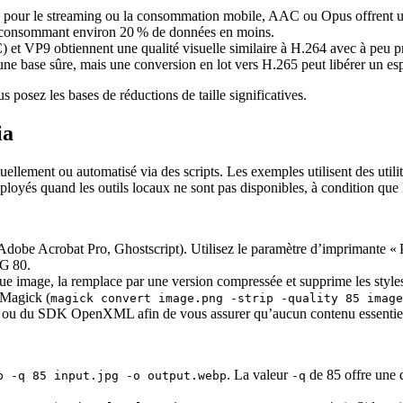
 pour le streaming ou la consommation mobile, AAC ou Opus offrent une
n consommant environ 20 % de données en moins.
t VP9 obtiennent une qualité visuelle similaire à H.264 avec à peu pr
e une base sûre, mais une conversion en lot vers H.265 peut libérer un e
s posez les bases de réductions de taille significatives.
ia
ellement ou automatisé via des scripts. Les exemples utilisent des utilit
loyés quand les outils locaux ne sont pas disponibles, à condition que 
Adobe Acrobat Pro, Ghostscript). Utilisez le paramètre d’imprimante « Pa
EG 80.
 image, la remplace par une version compressée et supprime les styles 
eMagick (
magick convert image.png -strip -quality 85 image
DF/A ou du SDK OpenXML afin de vous assurer qu’aucun contenu essentiel
. La valeur
de 85 offre une 
p -q 85 input.jpg -o output.webp
-q