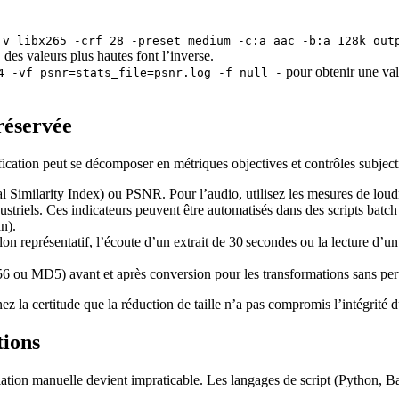
:v libx265 -crf 28 -preset medium -c:a aac -b:a 128k out
 des valeurs plus hautes font l’inverse.
pour obtenir une va
4 -vf psnr=stats_file=psnr.log -f null -
préservée
ification peut se décomposer en métriques objectives et contrôles subjecti
al Similarity Index) ou PSNR. Pour l’audio, utilisez les mesures de lo
triels. Ces indicateurs peuvent être automatisés dans des scripts batch 
n).
on représentatif, l’écoute d’un extrait de 30 secondes ou la lecture d’un
ou MD5) avant et après conversion pour les transformations sans perte
z la certitude que la réduction de taille n’a pas compromis l’intégrité du
tions
pulation manuelle devient impraticable. Les langages de script (Python,