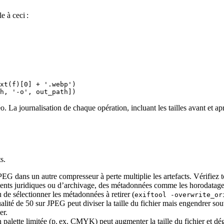
e à ceci :
xt(f)[0] + '.webp')

o. La journalisation de chaque opération, incluant les tailles avant et apr
s.
EG dans un autre compresseur à perte multiplie les artefacts. Vérifiez t
nts juridiques ou d’archivage, des métadonnées comme les horodatages,
u de sélectionner les métadonnées à retirer (
exiftool -overwrite_or
ité de 50 sur JPEG peut diviser la taille du fichier mais engendrer sou
er.
lette limitée (p. ex. CMYK) peut augmenter la taille du fichier et dégr