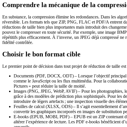
Comprendre la mécanique de la compress
En substance, la compression élimine les redondances. Dans les algorit
réversible. Les formats tels que ZIP, PNG, FLAC et PDF/A entrent dans 
réductions de taille bien plus importantes mais introduit des changeme
pouvez le compresser en toute sécurité. Par exemple, une image BMP b
répétitifs plus efficacement. À l’inverse, un JPEG déjà compressé ne rét
fidélité contrôlée.
Choisir le bon format cible
Le premier point de décision dans tout projet de réduction de taille est
Documents (PDF, DOCX, ODT)
– Lorsque l’objectif principal e
comme le JavaScript ou les flux multimédia. Pour la collaborati
Pictures » peut réduire la taille de moitié.
Images (PNG, JPEG, WebP, AVIF)
– Pour les photographies, l
grâce à des modèles de prédiction plus sophistiqués. Pour les d
introduire de légers artefacts ; une inspection visuelle des élém
Feuilles de calcul (XLSX, ODS)
– Il s’agit essentiellement d’ar
convertir les graphiques incorporés en images de substitution peu
E‑books (EPUB, MOBI, PDF)
– EPUB est un ZIP contenant du 
altérer l’expérience de lecture. Les PDF e‑books bénéficient d’un
appareils.