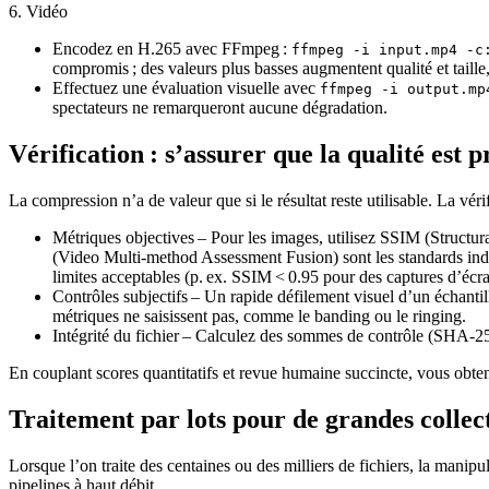
6. Vidéo
Encodez en H.265 avec FFmpeg :
ffmpeg -i input.mp4 -c
compromis ; des valeurs plus basses augmentent qualité et taille,
Effectuez une évaluation visuelle avec
ffmpeg -i output.mp
spectateurs ne remarqueront aucune dégradation.
Vérification : s’assurer que la qualité est 
La compression n’a de valeur que si le résultat reste utilisable. La vér
Métriques objectives
– Pour les images, utilisez SSIM (Structur
(Video Multi‑method Assessment Fusion) sont les standards indus
limites acceptables (p. ex. SSIM < 0.95 pour des captures d’écra
Contrôles subjectifs
– Un rapide défilement visuel d’un échantill
métriques ne saisissent pas, comme le banding ou le ringing.
Intégrité du fichier
– Calculez des sommes de contrôle (SHA‑256 
En couplant scores quantitatifs et revue humaine succincte, vous obtene
Traitement par lots pour de grandes collec
Lorsque l’on traite des centaines ou des milliers de fichiers, la mani
pipelines à haut débit.