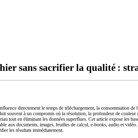
ier sans sacrifier la qualité : str
e influence directement le temps de téléchargement, la consommation de ba
duit souvent à un compromis où la résolution, la profondeur de couleur ou
iau tout en éliminant les données superflues. Cet article expose les bas
e aux documents, images, feuilles de calcul, e‑books, audio et vidéo. L
ifier les résultats immédiatement.