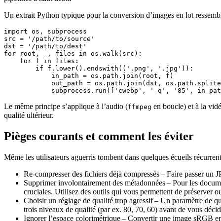
Un extrait Python typique pour la conversion d’images en lot ressembl
import os, subprocess

src = '/path/to/source'

dst = '/path/to/dest'

for root, _, files in os.walk(src):

    for f in files:

        if f.lower().endswith(('.png', '.jpg')):

            in_path = os.path.join(root, f)

            out_path = os.path.join(dst, os.path.splite
Le même principe s’applique à l’audio (
en boucle) et à la vidé
ffmpeg
qualité ultérieur.
Pièges courants et comment les éviter
Même les utilisateurs aguerris tombent dans quelques écueils récurrent
Re‑compresser des fichiers déjà compressés
– Faire passer un JP
Supprimer involontairement des métadonnées
– Pour les docume
cruciales. Utilisez des outils qui vous permettent de préserver o
Choisir un réglage de qualité trop agressif
– Un paramètre de qual
trois niveaux de qualité (par ex. 80, 70, 60) avant de vous décid
Ignorer l’espace colorimétrique
– Convertir une image sRGB en pa