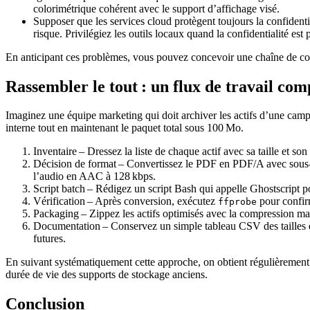
colorimétrique cohérent avec le support d’affichage visé.
Supposer que les services cloud protègent toujours la confidenti
risque. Privilégiez les outils locaux quand la confidentialité est p
En anticipant ces problèmes, vous pouvez concevoir une chaîne de con
Rassembler le tout : un flux de travail co
Imaginez une équipe marketing qui doit archiver les actifs d’une ca
interne tout en maintenant le paquet total sous 100 Mo.
Inventaire
– Dressez la liste de chaque actif avec sa taille et son
Décision de format
– Convertissez le PDF en PDF/A avec sous‑
l’audio en AAC à 128 kbps.
Script batch
– Rédigez un script Bash qui appelle Ghostscript 
Vérification
– Après conversion, exécutez
pour confirm
ffprobe
Packaging
– Zippez les actifs optimisés avec la compression ma
Documentation
– Conservez un simple tableau CSV des tailles d’o
futures.
En suivant systématiquement cette approche, on obtient régulièrement de
durée de vie des supports de stockage anciens.
Conclusion