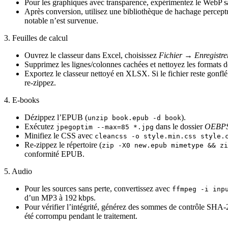
Pour les graphiques avec transparence, expérimentez le WebP sa
Après conversion, utilisez une bibliothèque de hachage percept
notable n’est survenue.
3. Feuilles de calcul
Ouvrez le classeur dans Excel, choisissez
Fichier → Enregistr
Supprimez les lignes/colonnes cachées et nettoyez les formats 
Exportez le classeur nettoyé en XLSX. Si le fichier reste gonflé
re‑zippez.
4. E‑books
Dézippez l’EPUB (
).
unzip book.epub -d book
Exécutez
dans le dossier
OEBPS
jpegoptim --max=85 *.jpg
Minifiez le CSS avec
cleancss -o style.min.css style.
Re‑zippez le répertoire (
zip -X0 new.epub mimetype && zi
conformité EPUB.
5. Audio
Pour les sources sans perte, convertissez avec
ffmpeg -i inp
d’un MP3 à 192 kbps.
Pour vérifier l’intégrité, générez des sommes de contrôle SHA‑25
été corrompu pendant le traitement.