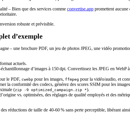
alité
– Bien que des services comme
convertise.app
promettent aucune c
rioritaire.
version robuste et prévisible.
mplet d’exemple
mpagne – une brochure PDF, un jeu de photos JPEG, une vidéo promotionn
 format actuels.
échantillonnage d’images à 150 dpi. Convertissez les JPEG en WebP à
pour le PDF,
pour les images,
pour la vidéo/audio, et consi
cwebp
ffmpeg
er la conformité des codecs, générez des scores SSIM pour les images 
ximale (
).
zip -9 optimized_campaign.zip *
rigine vs. optimisées, des réglages de qualité employés et des métriques
s réductions de taille de 40‑60 % sans perte perceptible, libérant ainsi