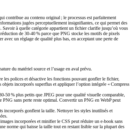
i contribue au contenu original ; le processus est parfaitement
nformations jugées perceptuellement insignifiantes, ce qui permet des
Savoir à quelle catégorie appartient un fichier clarifie jusqu’où vous
e réduction de 30‑40 % parce que PNG stocke les motifs de pixels
der avec un réglage de qualité plus bas, en acceptant une perte de
 nature du matériel source et l’usage en aval prévu.
ègre les polices et désactive les fonctions pouvant gonfler le fichier,
 objets incorporés superflus et appliquer l’option intégrée « Compress
30‑50 % plus petits que JPEG pour une qualité visuelle comparable,
s, le PNG sans perte reste optimal. Convertir un PNG en WebP peut
 incorporés gonflent la taille. Nettoyer les styles inutilisés et
nées.
mages incorporées et minifier le CSS peut réduire un e‑book sans
 norme qui baisse la taille tout en restant lisible sur la plupart des