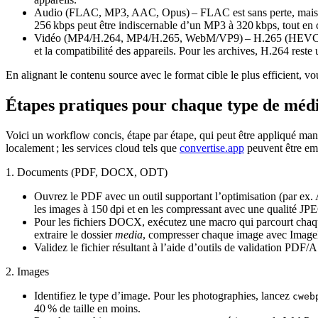
Audio (FLAC, MP3, AAC, Opus)
– FLAC est sans perte, mais
256 kbps peut être indiscernable d’un MP3 à 320 kbps, tout e
Vidéo (MP4/H.264, MP4/H.265, WebM/VP9)
– H.265 (HEVC) e
et la compatibilité des appareils. Pour les archives, H.264 rest
En alignant le contenu source avec le format cible le plus efficient, vou
Étapes pratiques pour chaque type de méd
Voici un workflow concis, étape par étape, qui peut être appliqué manu
localement ; les services cloud tels que
convertise.app
peuvent être emp
1. Documents (PDF, DOCX, ODT)
Ouvrez le PDF avec un outil supportant l’optimisation (par ex. 
les images à 150 dpi et en les compressant avec une qualité JP
Pour les fichiers DOCX, exécutez une macro qui parcourt chaque
extraire le dossier
media
, compresser chaque image avec Imag
Validez le fichier résultant à l’aide d’outils de validation P
2. Images
Identifiez le type d’image. Pour les photographies, lancez
cweb
40 % de taille en moins.