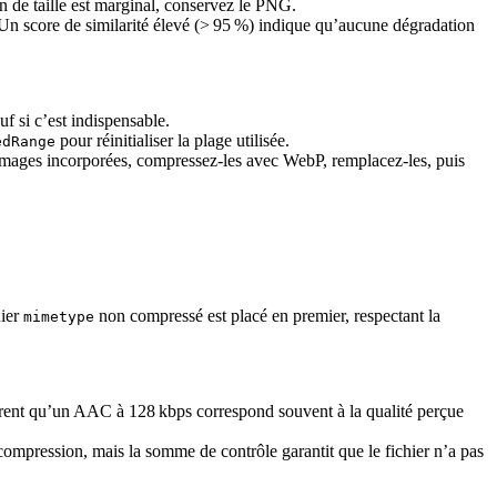
ain de taille est marginal, conservez le PNG.
 Un score de similarité élevé (> 95 %) indique qu’aucune dégradation
auf si c’est indispensable.
pour réinitialiser la plage utilisée.
edRange
images incorporées, compressez‑les avec WebP, remplacez‑les, puis
hier
non compressé est placé en premier, respectant la
mimetype
trent qu’un AAC à 128 kbps correspond souvent à la qualité perçue
ecompression, mais la somme de contrôle garantit que le fichier n’a pas