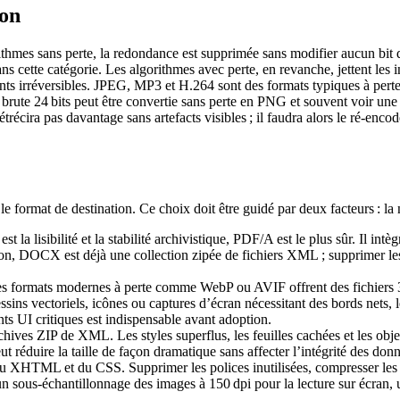
ion
hmes sans perte, la redondance est supprimée sans modifier aucun bit qu
cette catégorie. Les algorithmes avec perte, en revanche, jettent les i
nts irréversibles. JPEG, MP3 et H.264 sont des formats typiques à perte. 
rute 24 bits peut être convertie sans perte en PNG et souvent voir un
récira pas davantage sans artefacts visibles ; il faudra alors le ré‑enco
 le format de destination. Ce choix doit être guidé par deux facteurs : la
st la lisibilité et la stabilité archivistique, PDF/A est le plus sûr. Il int
on, DOCX est déjà une collection zipée de fichiers XML ; supprimer les
es formats modernes à perte comme WebP ou AVIF offrent des fichiers 
essins vectoriels, icônes ou captures d’écran nécessitant des bords net
ents UI critiques est indispensable avant adoption.
chives ZIP de XML. Les styles superflus, les feuilles cachées et les objets
t réduire la taille de façon dramatique sans affecter l’intégrité des don
XHTML et du CSS. Supprimer les polices inutilisées, compresser les i
 sous‑échantillonnage des images à 150 dpi pour la lecture sur écran, une