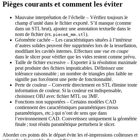
Pièges courants et comment les éviter
Mauvaise interprétation de l’échelle
– Vérifiez toujours le
champ d’unité dans le fichier exporté. S’il manque (comme
dans un STL brut), ajoutez une annotation textuelle dans le
nom de fichier (ex.
).
pieceA_mm.stl
Géométrie cachée
– Les caractéristiques situées à l’intérieur
d’autres solides peuvent être supprimées lors de la tessellation,
modifiant les cavités internes. Effectuez une
vue en coupe
dans le slicer pour vérifier que les vides restent comme prévu.
Taille de fichier excessive
– Exporter à la résolution maximale
peut produire des fichiers impraticables. Définissez une
tolérance raisonnable ; un nombre de triangles plus faible ne
signifie pas forcément une perte de fonctionnalité.
Perte de couleur
– Convertir directement en STL élimine toute
information de couleur. Si la couleur est indispensable,
choisissez OBJ avec fichier MTL ou 3MF.
Fonctions non supportées
– Certains modèles CAD
contiennent des caractéristiques paramétriques (trous
paramétriques, etc.) qui n’ont de sens que dans
l’environnement CAD. Convertissez uniquement la géométrie
finale ; tout résidu paramétrique perturbera le slicer.
Aborder ces points dès le départ évite les ré‑impressions coûteuses et