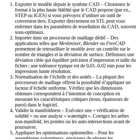
Exporter le modèle depuis le système CAD
– Choisissez le
format à la plus haute fidélité que le CAD propose (par ex.,
STEP ou IGES) si vous prévoyez d’utiliser un outil de
conversion tiers. Exporter directement en STL peut vous
enfermer dans les paramètres de tessellation du CAD, souvent
sous‑optimaux.
Importer dans un processeur de maillage dédié
– Des
applications telles que
Meshmixer
,
Blender
ou
FreeCAD
permettent de retesselliser le modèle avec un contrôle sur le
nombre de triangles et la déviation de surface. Définissez une
déviation cible qui équilibre précision d’impression et taille du
fichier ; une tolérance typique est de 0,01–0,02 mm pour les
impressions haute résolution.
Normalisation de l’échelle et des unités
– La plupart des
processeurs de maillage offrent la possibilité d’appliquer un
facteur d’échelle uniforme. Vérifiez que les dimensions
obtenues correspondent à l’intention de conception en
mesurant les caractéristiques critiques (trous, épaisseurs de
paroi) dans le logiciel.
Valider la manifoldness
– Exécutez une « vérification de
solidité » ou une analyse « watertight ». Corrigez les arêtes
non‑manifold, les pointes ou les auto‑intersections avant de
poursuivre.
Appliquer les optimisations optionnelles
– Pour les
assemblages volumineux, envisagez de séparer les