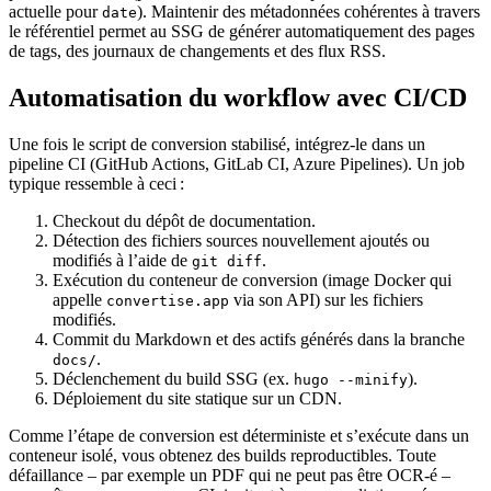
actuelle pour
). Maintenir des métadonnées cohérentes à travers
date
le référentiel permet au SSG de générer automatiquement des pages
de tags, des journaux de changements et des flux RSS.
Automatisation du workflow avec CI/CD
Une fois le script de conversion stabilisé, intégrez‑le dans un
pipeline CI (GitHub Actions, GitLab CI, Azure Pipelines). Un job
typique ressemble à ceci :
Checkout
du dépôt de documentation.
Détection
des fichiers sources nouvellement ajoutés ou
modifiés à l’aide de
.
git diff
Exécution
du conteneur de conversion (image Docker qui
appelle
via son API) sur les fichiers
convertise.app
modifiés.
Commit
du Markdown et des actifs générés dans la branche
.
docs/
Déclenchement
du build SSG (ex.
).
hugo --minify
Déploiement
du site statique sur un CDN.
Comme l’étape de conversion est déterministe et s’exécute dans un
conteneur isolé, vous obtenez des builds reproductibles. Toute
défaillance – par exemple un PDF qui ne peut pas être OCR‑é –