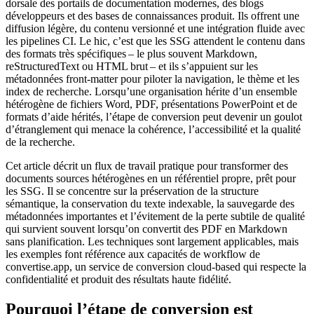
dorsale des portails de documentation modernes, des blogs
développeurs et des bases de connaissances produit. Ils offrent une
diffusion légère, du contenu versionné et une intégration fluide avec
les pipelines CI. Le hic, c’est que les SSG attendent le contenu dans
des formats très spécifiques – le plus souvent Markdown,
reStructuredText ou HTML brut – et ils s’appuient sur les
métadonnées front‑matter pour piloter la navigation, le thème et les
index de recherche. Lorsqu’une organisation hérite d’un ensemble
hétérogène de fichiers Word, PDF, présentations PowerPoint et de
formats d’aide hérités, l’étape de conversion peut devenir un goulot
d’étranglement qui menace la cohérence, l’accessibilité et la qualité
de la recherche.
Cet article décrit un flux de travail pratique pour transformer des
documents sources hétérogènes en un référentiel propre, prêt pour
les SSG. Il se concentre sur la préservation de la structure
sémantique, la conservation du texte indexable, la sauvegarde des
métadonnées importantes et l’évitement de la perte subtile de qualité
qui survient souvent lorsqu’on convertit des PDF en Markdown
sans planification. Les techniques sont largement applicables, mais
les exemples font référence aux capacités de workflow de
convertise.app
, un service de conversion cloud‑based qui respecte la
confidentialité et produit des résultats haute fidélité.
Pourquoi l’étape de conversion est