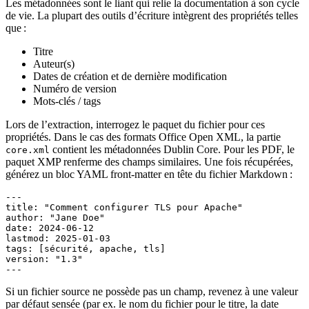
Les métadonnées sont le liant qui relie la documentation à son cycle
de vie. La plupart des outils d’écriture intègrent des propriétés telles
que :
Titre
Auteur(s)
Dates de création et de dernière modification
Numéro de version
Mots‑clés / tags
Lors de l’extraction, interrogez le paquet du fichier pour ces
propriétés. Dans le cas des formats Office Open XML, la partie
contient les métadonnées Dublin Core. Pour les PDF, le
core.xml
paquet XMP renferme des champs similaires. Une fois récupérées,
générez un bloc YAML front‑matter en tête du fichier Markdown :
---

title: "Comment configurer TLS pour Apache"

author: "Jane Doe"

date: 2024-06-12

lastmod: 2025-01-03

tags: [sécurité, apache, tls]

version: "1.3"

Si un fichier source ne possède pas un champ, revenez à une valeur
par défaut sensée (par ex. le nom du fichier pour le titre, la date