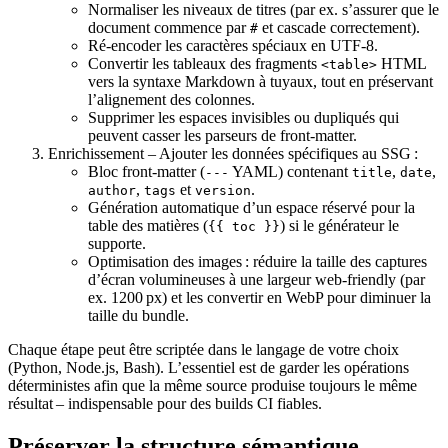
Normaliser les niveaux de titres (par ex. s’assurer que le
document commence par
et cascade correctement).
#
Ré‑encoder les caractères spéciaux en UTF‑8.
Convertir les tableaux des fragments
HTML
<table>
vers la syntaxe Markdown à tuyaux, tout en préservant
l’alignement des colonnes.
Supprimer les espaces invisibles ou dupliqués qui
peuvent casser les parseurs de front‑matter.
Enrichissement
– Ajouter les données spécifiques au SSG :
Bloc front‑matter (
YAML) contenant
,
,
---
title
date
,
et
.
author
tags
version
Génération automatique d’un espace réservé pour la
table des matières (
) si le générateur le
{{ toc }}
supporte.
Optimisation des images : réduire la taille des captures
d’écran volumineuses à une largeur web‑friendly (par
ex. 1200 px) et les convertir en WebP pour diminuer la
taille du bundle.
Chaque étape peut être scriptée dans le langage de votre choix
(Python, Node.js, Bash). L’essentiel est de garder les opérations
déterministes afin que la même source produise toujours le même
résultat – indispensable pour des builds CI fiables.
Préserver la structure sémantique