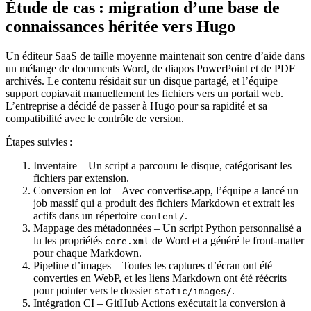
Étude de cas : migration d’une base de
connaissances héritée vers Hugo
Un éditeur SaaS de taille moyenne maintenait son centre d’aide dans
un mélange de documents Word, de diapos PowerPoint et de PDF
archivés. Le contenu résidait sur un disque partagé, et l’équipe
support copiavait manuellement les fichiers vers un portail web.
L’entreprise a décidé de passer à Hugo pour sa rapidité et sa
compatibilité avec le contrôle de version.
Étapes suivies :
Inventaire
– Un script a parcouru le disque, catégorisant les
fichiers par extension.
Conversion en lot
– Avec
convertise.app
, l’équipe a lancé un
job massif qui a produit des fichiers Markdown et extrait les
actifs dans un répertoire
.
content/
Mappage des métadonnées
– Un script Python personnalisé a
lu les propriétés
de Word et a généré le front‑matter
core.xml
pour chaque Markdown.
Pipeline d’images
– Toutes les captures d’écran ont été
converties en WebP, et les liens Markdown ont été réécrits
pour pointer vers le dossier
.
static/images/
Intégration CI
– GitHub Actions exécutait la conversion à