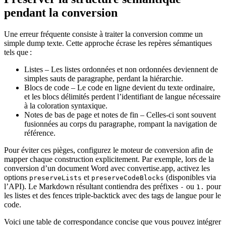
pendant la conversion
Une erreur fréquente consiste à traiter la conversion comme un
simple dump texte. Cette approche écrase les repères sémantiques
tels que :
Listes
– Les listes ordonnées et non ordonnées deviennent de
simples sauts de paragraphe, perdant la hiérarchie.
Blocs de code
– Le code en ligne devient du texte ordinaire,
et les blocs délimités perdent l’identifiant de langue nécessaire
à la coloration syntaxique.
Notes de bas de page et notes de fin
– Celles‑ci sont souvent
fusionnées au corps du paragraphe, rompant la navigation de
référence.
Pour éviter ces pièges, configurez le moteur de conversion afin de
mapper chaque construction explicitement. Par exemple, lors de la
conversion d’un document Word avec
convertise.app
, activez les
options
et
(disponibles via
preserveLists
preserveCodeBlocks
l’API). Le Markdown résultant contiendra des préfixes
ou
pour
-
1.
les listes et des fences triple‑backtick avec des tags de langue pour le
code.
Voici une table de correspondance concise que vous pouvez intégrer