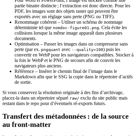
Pour Word et PowerPoint, l’image est stockée comme une
partie binaire distincte ; l’extraction est donc directe. Pour les
PDF, les images sont des objets raster qui peuvent être
exportés avec un réglage sans perte (PNG ou TIFF).
Renommage cohérent
– Utiliser un schéma de nommage
déterministe tel que
. Cela évite les
nomdoc-figure01.png
collisions lorsque la même image apparaît dans plusieurs
documents.
Optimisation
– Passer les images dans un compresseur sans
perte (par ex.
avec
) puis les
pngquant
--quality=100
convertir en WebP pour les navigateurs compatibles. Stocker à
la fois le WebP et le PNG de secours afin de couvrir les
navigateurs plus anciens.
Référence
– Insérer le chemin final de l’image dans le
Markdown afin que le SSG la copie dans le répertoire d’actifs
de sortie.
Si vous conservez la résolution originale à des fins d’archivage,
placez‑la dans un répertoire séparé
exclu du site public mais
raw/
restant dans le repo pour d’éventuels ré‑exports futurs.
Transfert des métadonnées : de la source
au front‑matter