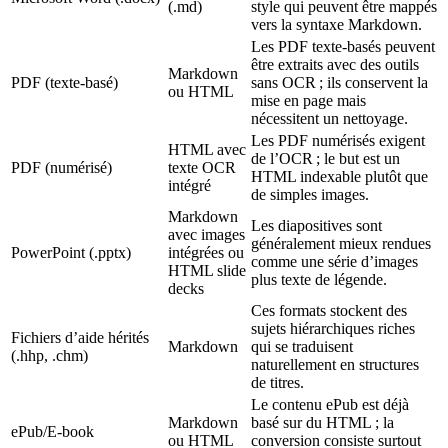
(.md)
style qui peuvent être mappés
vers la syntaxe Markdown.
Les PDF texte‑basés peuvent
être extraits avec des outils
Markdown
PDF (texte‑basé)
sans OCR ; ils conservent la
ou HTML
mise en page mais
nécessitent un nettoyage.
Les PDF numérisés exigent
HTML avec
de l’OCR ; le but est un
PDF (numérisé)
texte OCR
HTML indexable plutôt que
intégré
de simples images.
Markdown
Les diapositives sont
avec images
généralement mieux rendues
PowerPoint (.pptx)
intégrées ou
comme une série d’images
HTML slide
plus texte de légende.
decks
Ces formats stockent des
sujets hiérarchiques riches
Fichiers d’aide hérités
Markdown
qui se traduisent
(.hhp, .chm)
naturellement en structures
de titres.
Le contenu ePub est déjà
Markdown
basé sur du HTML ; la
ePub/E‑book
ou HTML
conversion consiste surtout