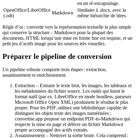
en un ré‑encapsulage.
OpenOffice/LibreOffice
Similaire à .docx, avec la
Markdown
(.odt)
même hiérarchie de titres.
Règle d’or :
convertir vers la représentation textuelle la plus simple
qui conserve la structure
– Markdown pour la plupart des
documents, HTML lorsqu’une mise en forme fine est requise, et un
petit jeu d’actifs image pour les sources très visuelles.
Préparer le pipeline de conversion
Un pipeline robuste comporte trois étapes : extraction,
assainissement et enrichissement.
Extraction
– Extraire le texte brut, les images, les tableaux et
les métadonnées du fichier source. Les outils qui lisent le
format natif (par ex. LibreOffice en mode headless, parseurs
Microsoft Office Open XML) produisent le résultat le plus
propre. Pour les PDF, utilisez une bibliothèque capable de
distinguer les objets texte des images numérisées ;
convertise.app
propose un endpoint PDF‑to‑Markdown qui
respecte la mise en page et délivre un fichier Markdown
propre accompagné des actifs extraits.
Assainissement
– Nettoyer la sortie brute. Cela comprend :