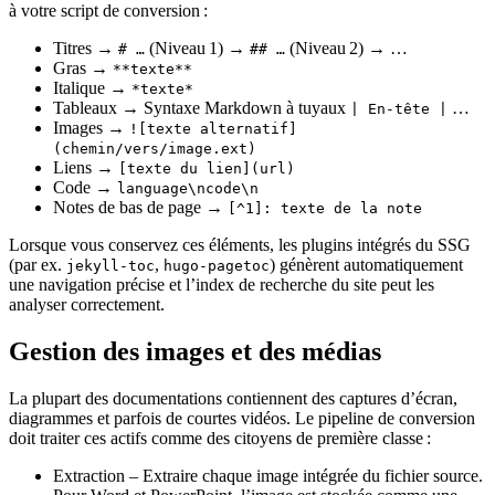
à votre script de conversion :
Titres →
(Niveau 1) →
(Niveau 2) → …
# …
## …
Gras →
**texte**
Italique →
*texte*
Tableaux → Syntaxe Markdown à tuyaux
…
| En‑tête |
Images →
![texte alternatif]
(chemin/vers/image.ext)
Liens →
[texte du lien](url)
Code →
language\ncode\n
Notes de bas de page →
[^1]: texte de la note
Lorsque vous conservez ces éléments, les plugins intégrés du SSG
(par ex.
,
) génèrent automatiquement
jekyll‑toc
hugo‑pagetoc
une navigation précise et l’index de recherche du site peut les
analyser correctement.
Gestion des images et des médias
La plupart des documentations contiennent des captures d’écran,
diagrammes et parfois de courtes vidéos. Le pipeline de conversion
doit traiter ces actifs comme des citoyens de première classe :
Extraction
– Extraire chaque image intégrée du fichier source.