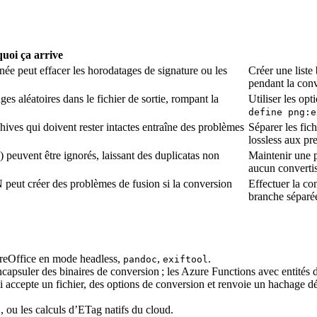
uoi ça arrive
ée peut effacer les horodatages de signature ou les
Créer une liste
pendant la conv
es aléatoires dans le fichier de sortie, rompant la
Utiliser les op
define png:e
hives qui doivent rester intactes entraîne des problèmes
Séparer les fich
lossless aux pr
) peuvent être ignorés, laissant des duplicatas non
Maintenir une p
aucun convertis
 peut créer des problèmes de fusion si la conversion
Effectuer la c
branche séparé
eOffice en mode headless,
,
.
pandoc
exiftool
uler des binaires de conversion ; les Azure Functions avec entités du
ccepte un fichier, des options de conversion et renvoie un hachage déte
, ou les calculs d’ETag natifs du cloud.
t