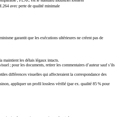
mparable ; FLAC est le standard industriel lossless
H.264 avec perte de qualité minimale
minisme garantit que les exécutions ultérieures ne créent pas de
la maintient les délais légaux intacts.
isuel ; pour les documents, retirer les commentaires d’auteur sauf s’ils
les différences visuelles qui affecteraient la correspondance des
 sinon, appliquer un profil lossless vérifié (par ex. qualité 85 % pour