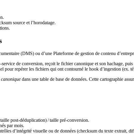
n.
ecksum source et l’horodatage.
tions.
s
ocumentaire (DMS)
ou d’une
Plateforme de gestion de contenu d’entre
service de conversion, reçoit le fichier canonique et son hachage, puis
el pour repérer les fichiers qui ont contourné le hook d’ingestion (ex. té
 canonique
dans une table de base de données. Cette cartographie assure 
taille post‑déduplication) / taille pré‑conversion.
nés par mois.
trôles d’intégrité visuelle ou de données (checksum du texte extrait, di