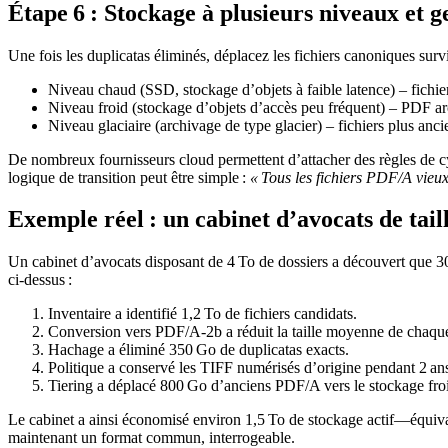
Étape 6 : Stockage à plusieurs niveaux et ge
Une fois les duplicatas éliminés, déplacez les fichiers canoniques surv
Niveau chaud (SSD, stockage d’objets à faible latence)
– fichie
Niveau froid (stockage d’objets d’accès peu fréquent)
– PDF arc
Niveau glaciaire (archivage de type glacier)
– fichiers plus anci
De nombreux fournisseurs cloud permettent d’attacher des règles de cy
logique de transition peut être simple :
« Tous les fichiers PDF/A vieu
Exemple réel : un cabinet d’avocats de tai
Un cabinet d’avocats disposant de 4 To de dossiers a découvert que 
ci‑dessus :
Inventaire
a identifié 1,2 To de fichiers candidats.
Conversion
vers PDF/A‑2b a réduit la taille moyenne de chaque 
Hachage
a éliminé 350 Go de duplicatas exacts.
Politique
a conservé les TIFF numérisés d’origine pendant 2 ans 
Tiering
a déplacé 800 Go d’anciens PDF/A vers le stockage fro
Le cabinet a ainsi économisé environ
1,5 To
de stockage actif—équiva
maintenant un format commun, interrogeable.