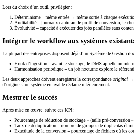
Lors du choix d’un outil, privilégier :
Déterminisme
– même entrée → même sortie à chaque exécutio
Auditabilité
– journaux capturant le profil de conversion, le ch
Évolutivité
– capacité à exécuter des jobs parallèles sans conten
Intégrer le workflow aux systèmes existant
La plupart des entreprises disposent déjà d’un
Système de Gestion d
Hook d’ingestion
– avant le stockage, le DMS appelle un micro‑
Harmonisation périodique
– un job nocturne explore le référenti
Les deux approches doivent enregistrer la correspondance
original →
d’origine si un système en aval le réclame ultérieurement.
Mesurer le succès
Après mise en œuvre, suivre ces KPI :
Pourcentage de réduction de stockage
– (taille pré‑conversion – 
Taux de déduplication
– nombre de groupes de duplicatas élimi
Exactitude de la conversion
– pourcentage de fichiers où les con