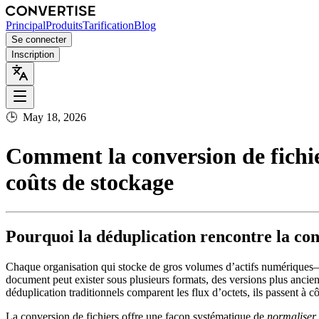
Principal
Produits
Tarification
Blog
Se connecter
Inscription
🕒
May 18, 2026
Comment la conversion de fichier
coûts de stockage
Pourquoi la déduplication rencontre la con
Chaque organisation qui stocke de gros volumes d’actifs numériques—q
document peut exister sous plusieurs formats, des versions plus ancienn
déduplication traditionnels comparent les flux d’octets, ils passent à c
La conversion de fichiers offre une façon systématique de
normaliser