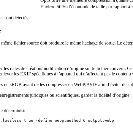
Opus offre une meilleure compression à qualité co
Environ 50 % d’économie de taille par rapport à 
as sont détectés.
e
e même fichier source doit produire le même hachage de sortie. Le déter
er les dates de création/modification d’origine sur le fichier converti. Ce
nlever les EXIF spécifiques à l’appareil qui n’affectent pas le contenu v
es en sRGB avant de les compresser en WebP/AVIF afin d’éviter de subti
enregistrements juridiques ou scientifiques, garder la fidélité d’origine ;
 déterministe :
:lossless=true -define webp:method=6 output.webp
