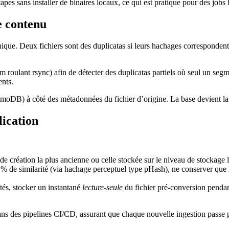
es sans installer de binaires locaux, ce qui est pratique pour des jobs 
e contenu
nique. Deux fichiers sont des duplicatas si leurs hachages corresponden
 roulant rsync) afin de détecter des duplicatas partiels où seul un segme
nts.
DB) à côté des métadonnées du fichier d’origine. La base devient la s
lication
de création la plus ancienne ou celle stockée sur le niveau de stockage l
% de similarité (via hachage perceptuel type pHash), ne conserver que la
tés, stocker un instantané
lecture‑seule
du fichier pré‑conversion pendant
dans des pipelines CI/CD, assurant que chaque nouvelle ingestion passe