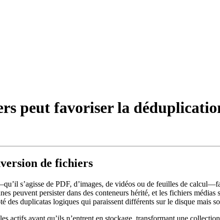
s peut favoriser la déduplication
version de fichiers
u’il s’agisse de PDF, d’images, de vidéos ou de feuilles de calcul—fa
es peuvent persister dans des conteneurs hérité, et les fichiers médias s
ôté des duplicatas logiques qui paraissent différents sur le disque mais s
les actifs avant qu’ils n’entrent en stockage, transformant une collecti