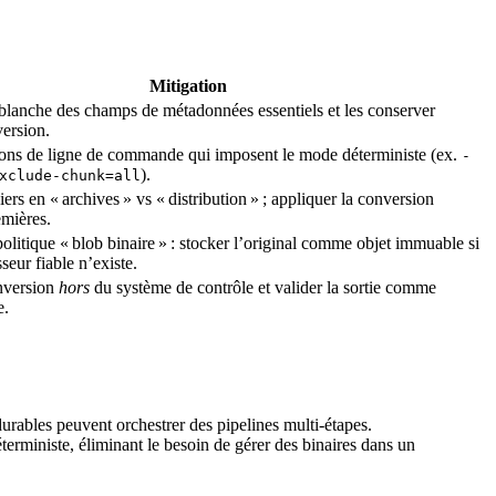
Mitigation
 blanche des champs de métadonnées essentiels et les conserver
ersion.
tions de ligne de commande qui imposent le mode déterministe (ex.
-
).
xclude-chunk=all
iers en « archives » vs « distribution » ; appliquer la conversion
emières.
olitique « blob binaire » : stocker l’original comme objet immuable si
seur fiable n’existe.
onversion
hors
du système de contrôle et valider la sortie comme
e.
rables peuvent orchestrer des pipelines multi‑étapes.
rministe, éliminant le besoin de gérer des binaires dans un