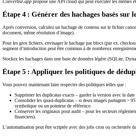
Convertise.app
propose une API cloud qui peut exécuter les mêmes étap
Étape 4 : Générer des hachages basés sur l
Après conversion, calculez un
hachage de contenu
sur le fichier cano
document, même résolution d’image).
Pour les gros fichiers, envisager le
hachage par blocs
(par ex. checksum
segment d’introduction peut être commun à de nombreux enregistreme
Stockez les hachages dans une base de données légère (SQLite, Dynamo
Étape 5 : Appliquer les politiques de dédup
Vous pouvez maintenant faire respecter des politiques telles que :
Supprimer les duplicatas exacts
– garder la version avec la date 
Consolider les quasi‑duplicatas
– si deux images partagent > 95 
symbolique ou un pointeur de référence.
Conserver les originaux pour audit
– pour les secteurs réglemen
financiers).
L’automatisation peut être scriptée avec des jobs cron ou orchestrée 