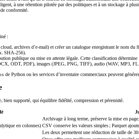
gent, à une rétention pilotée par des politiques et à un stockage à plusi
 de conformité.
iné :
cloud, archives d’e‑mail) et créer un catalogue enregistrant le nom du fi
ex. SHA‑256).
bution publique ou mise en attente légale. Cette classification détermine 
DOCX, ODT, PDF), images (JPEG, PNG, TIFF), audio (WAV, MP3, F
de Python ou les services d’inventaire commerciaux peuvent générer 
os
e
bien supporté, qui équilibre fidélité, compression et pérennité.
dé
Ju
Archivage à long terme, préserve la mise en page,
alytique en colonnes)
CSV conserve les valeurs simples ; Parquet ajoute
Les deux permettent une réduction de taille de 3