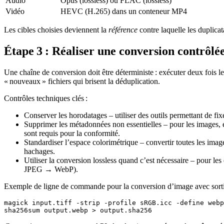
Audio
Opus (lossless) ou FLAC (lossless)
Vidéo
HEVC (H.265) dans un conteneur MP4
Les cibles choisies deviennent la
référence
contre laquelle les duplicat
Étape 3 : Réaliser une conversion contrôlé
Une chaîne de conversion doit être
déterministe
: exécuter deux fois l
« nouveaux » fichiers qui brisent la déduplication.
Contrôles techniques clés :
Conserver les horodatages
– utiliser des outils permettant de fix
Supprimer les métadonnées non essentielles
– pour les images, e
sont requis pour la conformité.
Standardiser l’espace colorimétrique
– convertir toutes les imag
hachages.
Utiliser la conversion lossless quand c’est nécessaire
– pour les 
JPEG → WebP).
Exemple de ligne de commande pour la conversion d’image avec sortie
magick input.tiff -strip -profile sRGB.icc -define webp