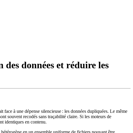
 des données et réduire les
it face à une dépense silencieuse : les données dupliquées. Le même
ont souvent recodés sans traçabilité claire. Si les moteurs de
ont identiques en contenu.
on hétérogène en un ensemble uniforme de fichiers pouvant être