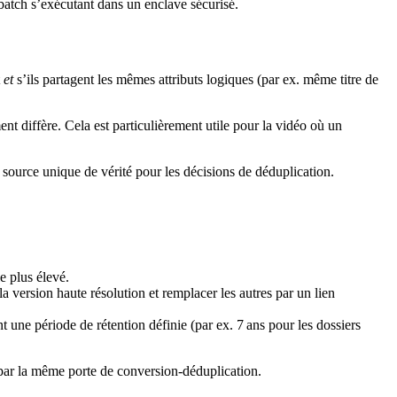
batch s’exécutant dans un enclave sécurisé.
t
et
s’ils partagent les mêmes attributs logiques (par ex. même titre de
nt diffère. Cela est particulièrement utile pour la vidéo où un
ource unique de vérité pour les décisions de déduplication.
e plus élevé.
 version haute résolution et remplacer les autres par un lien
 une période de rétention définie (par ex. 7 ans pour les dossiers
 par la même porte de conversion‑déduplication.