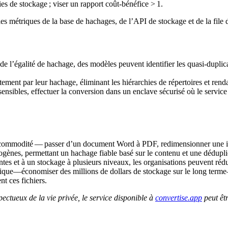
 de stockage ; viser un rapport coût‑bénéfice > 1.
 métriques de la base de hachages, de l’API de stockage et de la file d’
de l’égalité de hachage, des modèles peuvent identifier les quasi‑dupli
ctement par leur hachage, éliminant les hiérarchies de répertoires et rend
sibles, effectuer la conversion dans un enclave sécurisé où le service ne
 commodité — passer d’un document Word à PDF, redimensionner une ima
rogènes, permettant un hachage fiable basé sur le contenu et une dédupl
gentes et à un stockage à plusieurs niveaux, les organisations peuvent ré
omique—économiser des millions de dollars de stockage sur le long term
nt ces fichiers.
ectueux de la vie privée, le service disponible à
convertise.app
peut êtr