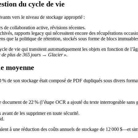
stion du cycle de vie
ivants vers le niveau de stockage approprié :
rs de collaboration active, révisions récentes.
hivés, rapports legacy qui nécessitent encore des récupérations occasio
ens que la politique de rétention, stockés sous forme de blocs immuable
cle de vie qui transitent automatiquement les objets en fonction de l’â
x de plus de 365 jours → Glacier »
.
lle moyenne
30 % de son stockage était composé de PDF dupliqués sous divers forma
document de 22 % (l’étape OCR a ajouté du texte interrogeable sans gon
avant de les supprimer en toute sécurité.
id.
lent à une réduction des coûts annuels de stockage de 12 000 $—et si