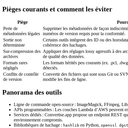
Pièges courants et comment les éviter
Piège
Pourq
Perte de
Supprimer les métadonnées de façon indiscrimin
métadonnées légales
numéros de version requis pour la conformité.
Sortie non
Certains outils intègrent des ID ou des horodatag
déterministe
cohérence des hachages.
Sur‑compression des
Appliquer des réglages lossy agressifs à des arc
archives
de qualité des données.
Formats rares
Les formats hérités peu courants (ex. .pcl, .dwg
négligés
détectés.
Conflits de contrôle
Convertir des fichiers qui sont sous Git ou SVN
de version
modifie les fins de ligne.
Panorama des outils
Ligne de commande open‑source
: ImageMagick, FFmpeg, Libr
APIs programmables
: Les couches Lambda d’AWS peuvent encaps
Services dédiés
: Convertise.app propose un endpoint REST qui a
environnement compromis.
Bibliothèques de hachage
:
en Python,
hashlib
openssl dgs