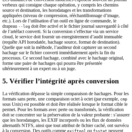
verbeux qui consigne chaque opération, y compris les chemins
source et destination, les horodatages et les transformations
appliquées (niveau de compression, rééchantillonnage d’image,
etc.). Lors de l’utilisation d’un outil en ligne de commande, le
drapeau
doit être activé et le fichier journal sauvegardé à côté
--log
de l’artéfact converti. Si la conversion s’effectue via un service
cloud, le service doit fournir un enregistrement d’audit immuable
(requête API horodatée, hachage source, format de destination).
Quelle que soit la méthode, l’auditeur doit capturer un second
hachage sur le fichier converti immédiatement après la fin du
processus. Ce second hachage, combiné avec le hachage original,
forme une paire de hachages qui pourra être présentée
ultérieurement à un expert ou à un juge.
5. Vérifier l’intégrité après conversion
La vérification dépasse la simple comparaison de hachages. Pour les
formats sans perte, une comparaison octet à octet (par exemple,
cmp
sous Unix) est possible et doit être réalisée lorsque le format cible le
permet. Pour les formats avec perte ou transformés, la vérification
doit se concentrer sur la préservation de la valeur probante : s’assurer
que les horodatages, les EXIF incorporés ou les flux de données
alternatifs NTFS, ainsi que tout attribut de fichier caché, ont survécu
à la conversion. Des outils comme
ou
peuvent
exiftool
fsstat