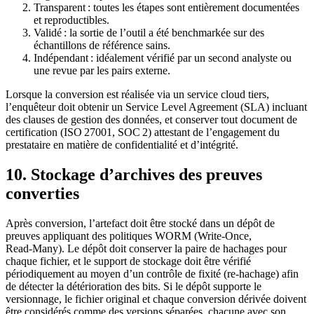
Transparent
: toutes les étapes sont entièrement documentées
et reproductibles.
Validé
: la sortie de l’outil a été benchmarkée sur des
échantillons de référence sains.
Indépendant
: idéalement vérifié par un second analyste ou
une revue par les pairs externe.
Lorsque la conversion est réalisée via un service cloud tiers,
l’enquêteur doit obtenir un
Service Level Agreement (SLA)
incluant
des clauses de gestion des données, et conserver tout document de
certification (ISO 27001, SOC 2) attestant de l’engagement du
prestataire en matière de confidentialité et d’intégrité.
10. Stockage d’archives des preuves
converties
Après conversion, l’artefact doit être stocké dans un dépôt de
preuves appliquant des politiques
WORM
(Write‑Once,
Read‑Many). Le dépôt doit conserver la paire de hachages pour
chaque fichier, et le support de stockage doit être vérifié
périodiquement au moyen d’un contrôle de fixité (re‑hachage) afin
de détecter la détérioration des bits. Si le dépôt supporte le
versionnage, le fichier original et chaque conversion dérivée doivent
être considérés comme des versions séparées, chacune avec son