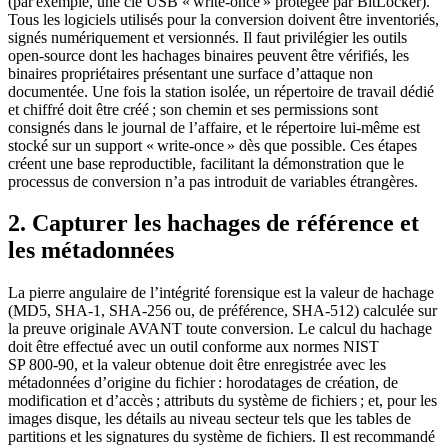
(par exemple, une clé USB « write‑once » protégée par BitLocker).
Tous les logiciels utilisés pour la conversion doivent être inventoriés,
signés numériquement et versionnés. Il faut privilégier les outils
open‑source dont les hachages binaires peuvent être vérifiés, les
binaires propriétaires présentant une surface d’attaque non
documentée. Une fois la station isolée, un répertoire de travail dédié
et chiffré doit être créé ; son chemin et ses permissions sont
consignés dans le journal de l’affaire, et le répertoire lui‑même est
stocké sur un support « write‑once » dès que possible. Ces étapes
créent une base reproductible, facilitant la démonstration que le
processus de conversion n’a pas introduit de variables étrangères.
2. Capturer les hachages de référence et
les métadonnées
La pierre angulaire de l’intégrité forensique est la valeur de hachage
(MD5, SHA‑1, SHA‑256 ou, de préférence, SHA‑512) calculée sur
la preuve originale
AVANT
toute conversion. Le calcul du hachage
doit être effectué avec un outil conforme aux normes NIST
SP 800‑90, et la valeur obtenue doit être enregistrée avec les
métadonnées d’origine du fichier : horodatages de création, de
modification et d’accès ; attributs du système de fichiers ; et, pour les
images disque, les détails au niveau secteur tels que les tables de
partitions et les signatures du système de fichiers. Il est recommandé