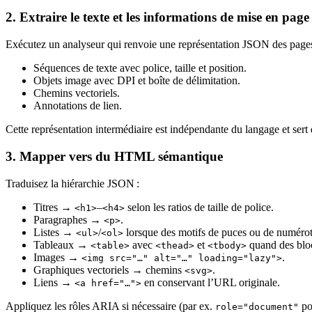
2. Extraire le texte et les informations de mise en page
Exécutez un analyseur qui renvoie une représentation JSON des pages
Séquences de texte avec police, taille et position.
Objets image avec DPI et boîte de délimitation.
Chemins vectoriels.
Annotations de lien.
Cette représentation intermédiaire est indépendante du langage et ser
3. Mapper vers du HTML sémantique
Traduisez la hiérarchie JSON :
Titres →
–
selon les ratios de taille de police.
<h1>
<h4>
Paragraphes →
.
<p>
Listes →
/
lorsque des motifs de puces ou de numérota
<ul>
<ol>
Tableaux →
avec
et
quand des blocs
<table>
<thead>
<tbody>
Images →
.
<img src="…" alt="…" loading="lazy">
Graphiques vectoriels → chemins
.
<svg>
Liens →
en conservant l’URL originale.
<a href="…">
Appliquez les
rôles ARIA
si nécessaire (par ex.
po
role="document"