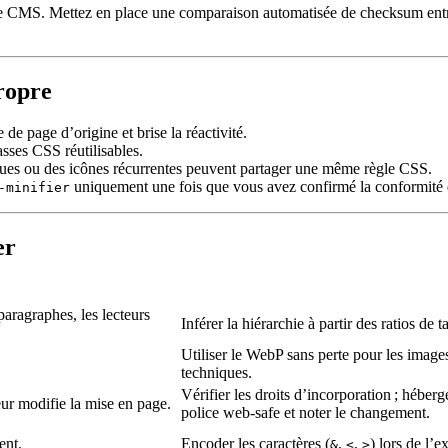
re CMS. Mettez en place une comparaison automatisée de
checksum
ent
ropre
le de page d’origine et brise la réactivité.
sses CSS réutilisables.
iques ou des icônes récurrentes peuvent partager une même règle CSS.
uniquement une fois que vous avez confirmé la conformité d
-minifier
er
aragraphes, les lecteurs
Inférer la hiérarchie à partir des ratios de 
Utiliser le WebP sans perte pour les image
techniques.
Vérifier les droits d’incorporation ; héber
ur modifie la mise en page.
police web‑safe et noter le changement.
ent.
Encoder les caractères (
,
,
) lors de l’e
&
<
>