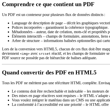
Comprendre ce que contient un PDF
Un PDF est un conteneur pour plusieurs flux de données distincts :
Language de description de page
– décrit les graphiques vectori
Polices incorporées
– garantissent la cohérence typographique.
Métadonnées
– auteur, date de création, mots‑clé et propriétés 
Éléments interactifs
– champs de formulaire, annotations, liens e
Arbre de structure
– informations balisées optionnelles qui carto
Lors de la conversion vers HTML5, chacun de ces flux doit être mapp
deviennent
avec
réactif, et les champs de formulaire se
<img>
srcset
PDF source ne possède pas de hiérarchie de balises adéquate.
Quand convertir des PDF en HTML5
Tous les PDF ne méritent pas une réécriture HTML complète. Envisage
Le contenu doit être recherchable et indexable
– les moteurs de 
Des mises en page réactives sont requises
– le HTML s’adapte au
Vous voulez intégrer le matériau dans un CMS ou une applicat
La conformité à l’accessibilité est une priorité
– le HTML offre un