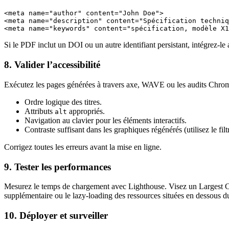
<meta name="author" content="John Doe">

<meta name="description" content="Spécification techniq
Si le PDF inclut un DOI ou un autre identifiant persistant, intégrez‑le
8. Valider l’accessibilité
Exécutez les pages générées à travers
axe
,
WAVE
ou les audits Chrom
Ordre logique des titres.
Attributs
appropriés.
alt
Navigation au clavier pour les éléments interactifs.
Contraste suffisant dans les graphiques régénérés (utilisez le fi
Corrigez toutes les erreurs avant la mise en ligne.
9. Tester les performances
Mesurez le temps de chargement avec
Lighthouse
. Visez un
Largest 
supplémentaire ou le lazy‑loading des ressources situées en dessous du
10. Déployer et surveiller