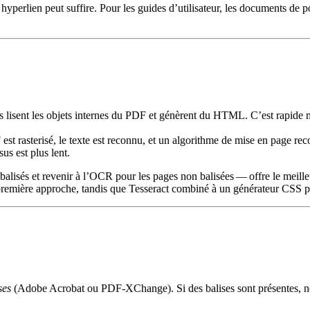
 hyperlien peut suffire. Pour les guides d’utilisateur, les documents d
ls lisent les objets internes du PDF et génèrent du HTML. C’est rapide m
est rasterisé, le texte est reconnu, et un algorithme de mise en page re
us est plus lent.
lisés et revenir à l’OCR pour les pages non balisées — offre le meilleur
première approche, tandis que Tesseract combiné à un générateur CSS p
ses
(Adobe Acrobat ou PDF‑XChange). Si des balises sont présentes, note