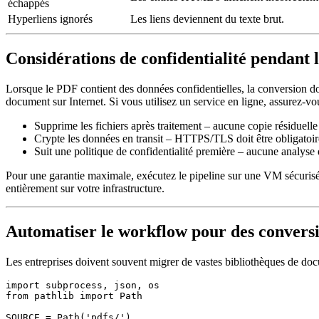
échappés
Hyperliens ignorés
Les liens deviennent du texte brut.
Considérations de confidentialité pendant 
Lorsque le PDF contient des données confidentielles, la conversion doi
document sur Internet. Si vous utilisez un service en ligne, assurez‑vou
Supprime les fichiers après traitement
– aucune copie résiduelle 
Crypte les données en transit
– HTTPS/TLS doit être obligatoir
Suit une politique de confidentialité première
– aucune analyse 
Pour une garantie maximale, exécutez le pipeline sur une VM sécurisé
entièrement sur votre infrastructure.
Automatiser le workflow pour des convers
Les entreprises doivent souvent migrer de vastes bibliothèques de do
import subprocess, json, os

from pathlib import Path

SOURCE = Path('pdfs/')
