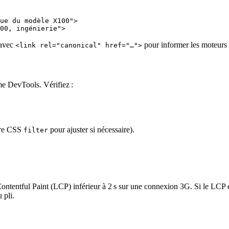
ue du modèle X100">

 avec
pour informer les moteurs d
<link rel="canonical" href="…">
e DevTools. Vérifiez :
ltre CSS
pour ajuster si nécessaire).
filter
Contentful Paint (LCP)
inférieur à 2 s sur une connexion 3G. Si le LCP
 pli.