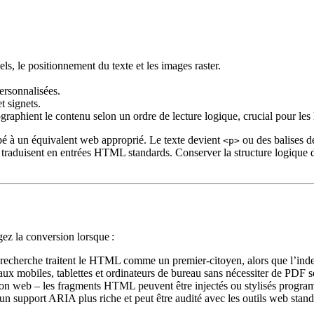
els, le positionnement du texte et les images raster.
personnalisées.
t signets.
graphient le contenu selon un ordre de lecture logique, crucial pour les 
é à un équivalent web approprié. Le texte devient
ou des balises de
<p>
 traduisent en entrées HTML standards. Conserver la structure logique du 
z la conversion lorsque :
recherche traitent le HTML comme un premier‑citoyen, alors que l’inde
x mobiles, tablettes et ordinateurs de bureau sans nécessiter de PDF sé
ion web
– les fragments HTML peuvent être injectés ou stylisés progr
 support ARIA plus riche et peut être audité avec les outils web stand