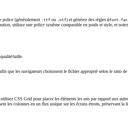
de police (généralement
ou
) et générez des règles
.ttf
.otf
@font-fac
tion, utilisez une police système comparable en poids et style, et note
alité/taille.
afin que les navigateurs choisissent le fichier approprié selon le ratio de
 utilisez CSS Grid pour placer les éléments les uns par rapport aux autr
t les colonnes en un flux unique sur les écrans étroits, préservant la lis