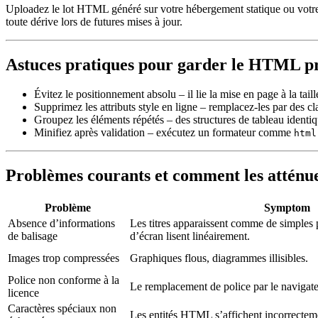
Uploadez le lot HTML généré sur votre hébergement statique ou vot
toute dérive lors de futures mises à jour.
Astuces pratiques pour garder le HTML p
Évitez le positionnement absolu
– il lie la mise en page à la tail
Supprimez les attributs style en ligne
– remplacez‑les par des cla
Groupez les éléments répétés
– des structures de tableau ident
Minifiez après validation
– exécutez un formateur comme
html
Problèmes courants et comment les atténu
Problème
Symptom
Absence d’informations
Les titres apparaissent comme de simples p
de balisage
d’écran lisent linéairement.
Images trop compressées
Graphiques flous, diagrammes illisibles.
Police non conforme à la
Le remplacement de police par le navigate
licence
Caractères spéciaux non
Les entités HTML s’affichent incorrectem