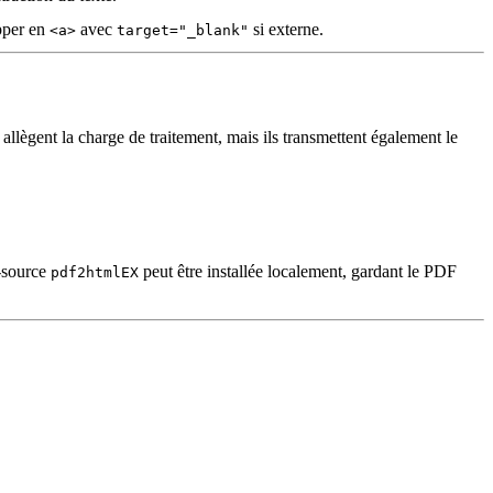
apper en
avec
si externe.
<a>
target="_blank"
llègent la charge de traitement, mais ils transmettent également le
n‑source
peut être installée localement, gardant le PDF
pdf2htmlEX