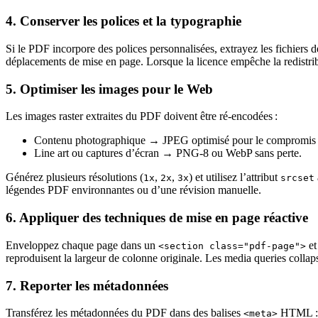
4. Conserver les polices et la typographie
Si le PDF incorpore des polices personnalisées, extrayez les fichiers 
déplacements de mise en page. Lorsque la licence empêche la redistribu
5. Optimiser les images pour le Web
Les images raster extraites du PDF doivent être ré‑encodées :
Contenu photographique
→ JPEG optimisé pour le compromis qu
Line art ou captures d’écran
→ PNG‑8 ou WebP sans perte.
Générez plusieurs résolutions (
,
,
) et utilisez l’attribut
1x
2x
3x
srcset
légendes PDF environnantes ou d’une révision manuelle.
6. Appliquer des techniques de mise en page réactive
Enveloppez chaque page dans un
et
<section class="pdf-page">
reproduisent la largeur de colonne originale. Les media queries collapsen
7. Reporter les métadonnées
Transférez les métadonnées du PDF dans des balises
HTML :
<meta>