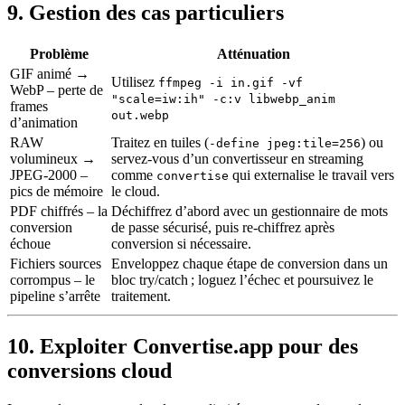
9. Gestion des cas particuliers
Problème
Atténuation
GIF animé →
Utilisez
ffmpeg -i in.gif -vf
WebP
– perte de
"scale=iw:ih" -c:v libwebp_anim
frames
out.webp
d’animation
RAW
Traitez en tuiles (
) ou
-define jpeg:tile=256
volumineux →
servez‑vous d’un convertisseur en streaming
JPEG‑2000
–
comme
qui externalise le travail vers
convertise
pics de mémoire
le cloud.
PDF chiffrés
– la
Déchiffrez d’abord avec un gestionnaire de mots
conversion
de passe sécurisé, puis re‑chiffrez après
échoue
conversion si nécessaire.
Fichiers sources
Enveloppez chaque étape de conversion dans un
corrompus
– le
bloc try/catch ; loguez l’échec et poursuivez le
pipeline s’arrête
traitement.
10. Exploiter Convertise.app pour des
conversions cloud