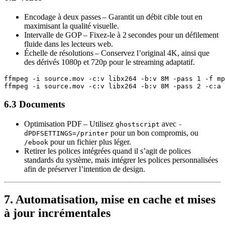
Encodage à deux passes
– Garantit un débit cible tout en
maximisant la qualité visuelle.
Intervalle de GOP
– Fixez‑le à 2 secondes pour un défilement
fluide dans les lecteurs web.
Échelle de résolutions
– Conservez l’original 4K, ainsi que
des dérivés 1080p et 720p pour le streaming adaptatif.
ffmpeg -i source.mov -c:v libx264 -b:v 8M -pass 1 -f mp
6.3 Documents
Optimisation PDF
– Utilisez
avec
ghostscript
-
pour un bon compromis, ou
dPDFSETTINGS=/printer
pour un fichier plus léger.
/ebook
Retirer les polices intégrées
quand il s’agit de polices
standards du système, mais intégrer les polices personnalisées
afin de préserver l’intention de design.
7. Automatisation, mise en cache et mises
à jour incrémentales