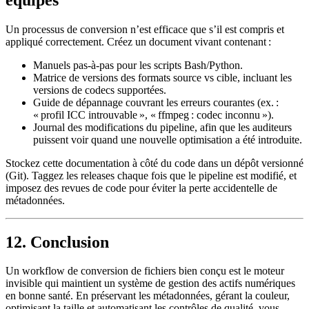
Un processus de conversion n’est efficace que s’il est compris et
appliqué correctement. Créez un document vivant contenant :
Manuels pas‑à‑pas
pour les scripts Bash/Python.
Matrice de versions
des formats source vs cible, incluant les
versions de codecs supportées.
Guide de dépannage
couvrant les erreurs courantes (ex. :
« profil ICC introuvable », « ffmpeg : codec inconnu »).
Journal des modifications
du pipeline, afin que les auditeurs
puissent voir quand une nouvelle optimisation a été introduite.
Stockez cette documentation à côté du code dans un dépôt versionné
(Git). Taggez les releases chaque fois que le pipeline est modifié, et
imposez des revues de code pour éviter la perte accidentelle de
métadonnées.
12. Conclusion
Un workflow de conversion de fichiers bien conçu est le moteur
invisible qui maintient un système de gestion des actifs numériques
en bonne santé. En
préservant les métadonnées
,
gérant la couleur
,
optimisant la taille
et
automatisant les contrôles de qualité
, vous