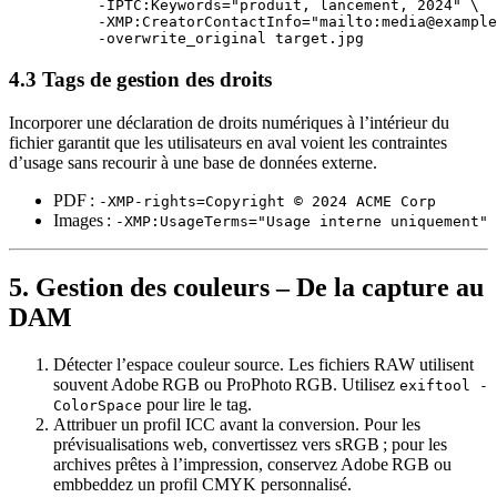
          -IPTC:Keywords="produit, lancement, 2024" \

          -XMP:CreatorContactInfo="mailto:media@example
4.3 Tags de gestion des droits
Incorporer une
déclaration de droits numériques
à l’intérieur du
fichier garantit que les utilisateurs en aval voient les contraintes
d’usage sans recourir à une base de données externe.
PDF :
-XMP-rights=Copyright © 2024 ACME Corp
Images :
-XMP:UsageTerms="Usage interne uniquement"
5. Gestion des couleurs – De la capture au
DAM
Détecter l’espace couleur source.
Les fichiers RAW utilisent
souvent Adobe RGB ou ProPhoto RGB. Utilisez
exiftool -
pour lire le tag.
ColorSpace
Attribuer un profil ICC
avant la conversion. Pour les
prévisualisations web, convertissez vers
sRGB
; pour les
archives prêtes à l’impression, conservez
Adobe RGB
ou
embbeddez un profil CMYK personnalisé.