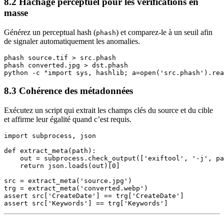
8.2 Hachage perceptuel pour les vérifications en
masse
Générez un perceptual hash (
) et comparez‑le à un seuil afin
phash
de signaler automatiquement les anomalies.
phash source.tif > src.phash

phash converted.jpg > dst.phash

8.3 Cohérence des métadonnées
Exécutez un script qui extrait les champs clés du source et du cible
et affirme leur égalité quand c’est requis.
import subprocess, json

def extract_meta(path):

    out = subprocess.check_output(['exiftool', '-j', pa
    return json.loads(out)[0]

src = extract_meta('source.jpg')

trg = extract_meta('converted.webp')

assert src['CreateDate'] == trg['CreateDate']
