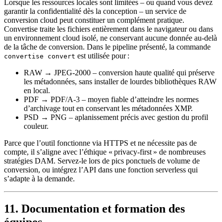
Lorsque les ressources locales sont limitées – ou quand vous devez
garantir la
confidentialité dès la conception
– un service de
conversion cloud peut constituer un complément pratique.
Convertise traite les fichiers entièrement dans le navigateur ou dans
un environnement cloud isolé, ne conservant aucune donnée au‑delà
de la tâche de conversion. Dans le pipeline présenté, la commande
est utilisée pour :
convertise convert
RAW → JPEG‑2000
– conversion haute qualité qui préserve
les métadonnées, sans installer de lourdes bibliothèques RAW
en local.
PDF → PDF/A‑3
– moyen fiable d’atteindre les normes
d’archivage tout en conservant les métadonnées XMP.
PSD → PNG
– aplanissement précis avec gestion du profil
couleur.
Parce que l’outil fonctionne via HTTPS et ne nécessite pas de
compte, il s’aligne avec l’éthique « privacy‑first » de nombreuses
stratégies DAM. Servez‑le lors de pics ponctuels de volume de
conversion, ou intégrez l’API dans une fonction serverless qui
s’adapte à la demande.
11. Documentation et formation des
équipes