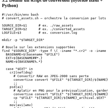
3.2 Définir un script de conversion (hybride Bash +
Python)
#!/usr/bin/env bash

# convert_assets.sh – orchestre la conversion par lots 
SOURCE_DIR=$1      # ex. ./raw_assets

TARGET_DIR=$2      # ex. ./converted_assets

LOGFILE=$3         # ex. conversion.log

mkdir -p "$TARGET_DIR"

# Boucle sur les extensions supportées

find "$SOURCE_DIR" -type f \( -iname "*.cr2" -o -iname 
  BASENAME=$(basename "$FILE")

  EXT=${BASENAME##*.}

  NAME=${BASENAME%.*}

  case "$EXT" in

    cr2|nef|dng)

      # Convertir RAW en JPEG‑2000 sans perte

      convertise convert "$FILE" "${TARGET_DIR}/${NAME}
      ;;

    psd|ai)

      # Aplatir en PNG pour la prévisualisation, garder
      convertise convert "$FILE" "${TARGET_DIR}/${NAME}
      cp "$FILE" "${TARGET_DIR}/${NAME}_archival.$EXT"

      ;;

    mov|avi|wmv)
