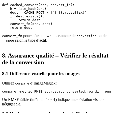
def cached_convert(src, convert_fn):

    h = file_hash(src)

    dest = CACHE_ROOT / f"{h}{src.suffix}"

    if dest.exists():

        return dest

    convert_fn(src, dest)

pourra être un wrapper autour de
ou de
convert_fn
convertise
selon le type d’actif.
ffmpeg
8. Assurance qualité – Vérifier le résultat
de la conversion
8.1 Différence visuelle pour les images
Utilisez
d’ImageMagick :
compare
Un RMSE faible (inférieur à 0,01) indique une déviation visuelle
négligeable.