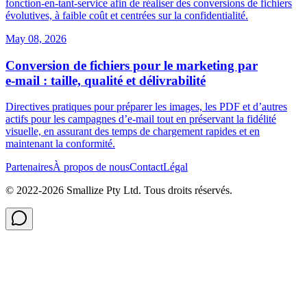
fonction‑en‑tant‑service afin de réaliser des conversions de fichiers
évolutives, à faible coût et centrées sur la confidentialité.
May 08, 2026
Conversion de fichiers pour le marketing par
e‑mail : taille, qualité et délivrabilité
Directives pratiques pour préparer les images, les PDF et d’autres
actifs pour les campagnes d’e‑mail tout en préservant la fidélité
visuelle, en assurant des temps de chargement rapides et en
maintenant la conformité.
Partenaires
À propos de nous
Contact
Légal
© 2022-
2026
Smallize Pty Ltd.
Tous droits réservés.