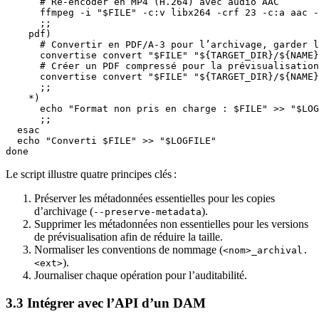
      # Ré‑encoder en MP4 (H.264) avec audio AAC

      ffmpeg -i "$FILE" -c:v libx264 -crf 23 -c:a aac -
      ;;

    pdf)

      # Convertir en PDF/A‑3 pour l’archivage, garder l
      convertise convert "$FILE" "${TARGET_DIR}/${NAME}
      # Créer un PDF compressé pour la prévisualisation
      convertise convert "$FILE" "${TARGET_DIR}/${NAME}
      ;;

    *)

      echo "Format non pris en charge : $FILE" >> "$LOG
      ;;

  esac

  echo "Converti $FILE" >> "$LOGFILE"

Le script illustre
quatre principes clés
:
Préserver
les métadonnées essentielles pour les copies
d’archivage (
).
--preserve-metadata
Supprimer
les métadonnées non essentielles pour les versions
de prévisualisation afin de réduire la taille.
Normaliser
les conventions de nommage (
<nom>_archival.
).
<ext>
Journaliser
chaque opération pour l’auditabilité.
3.3 Intégrer avec l’API d’un DAM