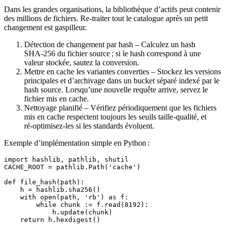
Dans les grandes organisations, la bibliothèque d’actifs peut contenir
des millions de fichiers. Re‑traiter tout le catalogue après un petit
changement est gaspilleur.
Détection de changement par hash
– Calculez un hash
SHA‑256 du fichier source ; si le hash correspond à une
valeur stockée, sautez la conversion.
Mettre en cache les variantes converties
– Stockez les versions
principales et d’archivage dans un bucket séparé indexé par le
hash source. Lorsqu’une nouvelle requête arrive, servez le
fichier mis en cache.
Nettoyage planifié
– Vérifiez périodiquement que les fichiers
mis en cache respectent toujours les seuils taille‑qualité, et
ré‑optimisez‑les si les standards évoluent.
Exemple d’implémentation simple en Python :
import hashlib, pathlib, shutil

CACHE_ROOT = pathlib.Path('cache')

def file_hash(path):

    h = hashlib.sha256()

    with open(path, 'rb') as f:

        while chunk := f.read(8192):

            h.update(chunk)

    return h.hexdigest()
