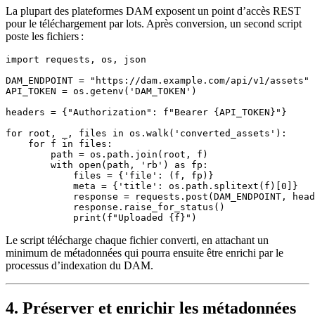
La plupart des plateformes DAM exposent un point d’accès REST
pour le téléchargement par lots. Après conversion, un second script
poste les fichiers :
import requests, os, json

DAM_ENDPOINT = "https://dam.example.com/api/v1/assets"

API_TOKEN = os.getenv('DAM_TOKEN')

headers = {"Authorization": f"Bearer {API_TOKEN}"}

for root, _, files in os.walk('converted_assets'):

    for f in files:

        path = os.path.join(root, f)

        with open(path, 'rb') as fp:

            files = {'file': (f, fp)}

            meta = {'title': os.path.splitext(f)[0]}

            response = requests.post(DAM_ENDPOINT, head
            response.raise_for_status()

Le script télécharge chaque fichier converti, en attachant un
minimum de métadonnées qui pourra ensuite être enrichi par le
processus d’indexation du DAM.
4. Préserver et enrichir les métadonnées