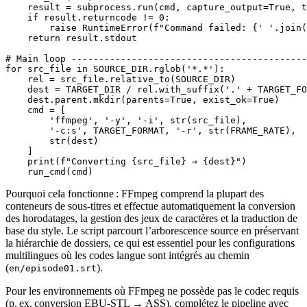
    result = subprocess.run(cmd, capture_output=True, t
    if result.returncode != 0:

        raise RuntimeError(f"Command failed: {' '.join(
    return result.stdout

# Main loop -------------------------------------------
for src_file in SOURCE_DIR.rglob('*.*'):

    rel = src_file.relative_to(SOURCE_DIR)

    dest = TARGET_DIR / rel.with_suffix('.' + TARGET_FO
    dest.parent.mkdir(parents=True, exist_ok=True)

    cmd = [

        'ffmpeg', '-y', '-i', str(src_file),

        '-c:s', TARGET_FORMAT, '-r', str(FRAME_RATE),

        str(dest)

    ]

    print(f"Converting {src_file} → {dest}")

Pourquoi cela fonctionne :
FFmpeg comprend la plupart des
conteneurs de sous‑titres et effectue automatiquement la conversion
des horodatages, la gestion des jeux de caractères et la traduction de
base du style. Le script parcourt l’arborescence source en préservant
la hiérarchie de dossiers, ce qui est essentiel pour les configurations
multilingues où les codes langue sont intégrés au chemin
(
).
en/episode01.srt
Pour les environnements où FFmpeg ne possède pas le codec requis
(p. ex. conversion EBU‑STL → ASS), complétez le pipeline avec