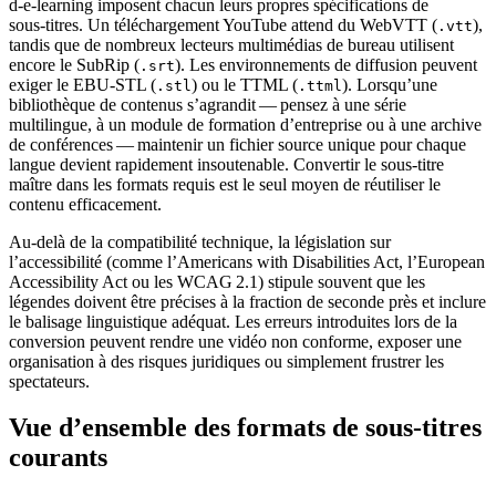
d‑e‑learning imposent chacun leurs propres spécifications de
sous‑titres. Un téléchargement YouTube attend du WebVTT (
),
.vtt
tandis que de nombreux lecteurs multimédias de bureau utilisent
encore le SubRip (
). Les environnements de diffusion peuvent
.srt
exiger le EBU‑STL (
) ou le TTML (
). Lorsqu’une
.stl
.ttml
bibliothèque de contenus s’agrandit — pensez à une série
multilingue, à un module de formation d’entreprise ou à une archive
de conférences — maintenir un fichier source unique pour chaque
langue devient rapidement insoutenable. Convertir le sous‑titre
maître dans les formats requis est le seul moyen de réutiliser le
contenu efficacement.
Au‑delà de la compatibilité technique, la législation sur
l’accessibilité (comme l’Americans with Disabilities Act, l’European
Accessibility Act ou les WCAG 2.1) stipule souvent que les
légendes doivent être précises à la fraction de seconde près et inclure
le balisage linguistique adéquat. Les erreurs introduites lors de la
conversion peuvent rendre une vidéo non conforme, exposer une
organisation à des risques juridiques ou simplement frustrer les
spectateurs.
Vue d’ensemble des formats de sous‑titres
courants