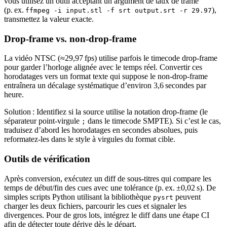
vous utilisez un outil acceptant un argument de taux de trame
(p. ex.
),
ffmpeg -i input.stl -f srt output.srt -r 29.97
transmettez la valeur exacte.
Drop‑frame vs. non‑drop‑frame
La vidéo NTSC (≈29,97 fps) utilise parfois le
timecode drop‑frame
pour garder l’horloge alignée avec le temps réel. Convertir ces
horodatages vers un format texte qui suppose le non‑drop‑frame
entraînera un décalage systématique d’environ 3,6 secondes par
heure.
Solution :
Identifiez si la source utilise la notation drop‑frame (le
séparateur point‑virgule
dans le timecode SMPTE). Si c’est le cas,
;
traduisez d’abord les horodatages en secondes absolues, puis
reformatez‑les dans le style à virgules du format cible.
Outils de vérification
Après conversion, exécutez un
diff de sous‑titres
qui compare les
temps de début/fin des cues avec une tolérance (p. ex. ±0,02 s). De
simples scripts Python utilisant la bibliothèque
peuvent
pysrt
charger les deux fichiers, parcourir les cues et signaler les
divergences. Pour de gros lots, intégrez le diff dans une étape CI
afin de détecter toute dérive dès le départ.