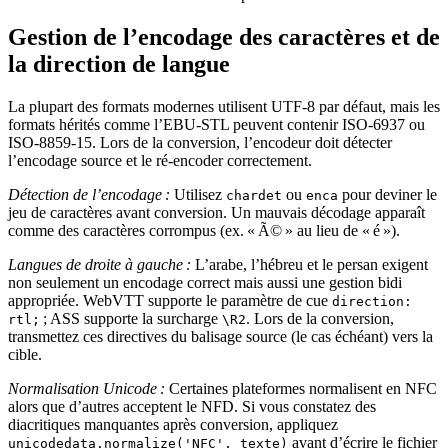
Gestion de l’encodage des caractères et de
la direction de langue
La plupart des formats modernes utilisent
UTF‑8
par défaut, mais les
formats hérités comme l’EBU‑STL peuvent contenir ISO‑6937 ou
ISO‑8859‑15. Lors de la conversion, l’encodeur doit détecter
l’encodage source et le ré‑encoder correctement.
Détection de l’encodage :
Utilisez
ou
pour deviner le
chardet
enca
jeu de caractères avant conversion. Un mauvais décodage apparaît
comme des caractères corrompus (ex. « Ã© » au lieu de « é »).
Langues de droite à gauche :
L’arabe, l’hébreu et le persan exigent
non seulement un encodage correct mais aussi une gestion
bidi
appropriée. WebVTT supporte le paramètre de cue
direction:
; ASS supporte la surcharge
. Lors de la conversion,
rtl;
\R2
transmettez ces directives du balisage source (le cas échéant) vers la
cible.
Normalisation Unicode :
Certaines plateformes normalisent en NFC
alors que d’autres acceptent le NFD. Si vous constatez des
diacritiques manquantes après conversion, appliquez
avant d’écrire le fichier
unicodedata.normalize('NFC', texte)