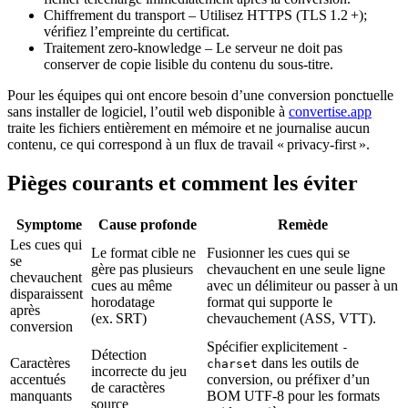
Chiffrement du transport
– Utilisez HTTPS (TLS 1.2 +);
vérifiez l’empreinte du certificat.
Traitement zero‑knowledge
– Le serveur ne doit pas
conserver de copie lisible du contenu du sous‑titre.
Pour les équipes qui ont encore besoin d’une conversion ponctuelle
sans installer de logiciel, l’outil web disponible à
convertise.app
traite les fichiers entièrement en mémoire et ne journalise aucun
contenu, ce qui correspond à un flux de travail « privacy‑first ».
Pièges courants et comment les éviter
Symptom​e
Cause profonde
Remède
Les cues qui
Le format cible ne
Fusionner les cues qui se
se
gère pas plusieurs
chevauchent en une seule ligne
chevauchent
cues au même
avec un délimiteur ou passer à un
disparaissent
horodatage
format qui supporte le
après
(ex. SRT)
chevauchement (ASS, VTT).
conversion
Spécifier explicitement
-
Détection
Caractères
dans les outils de
charset
incorrecte du jeu
accentués
conversion, ou préfixer d’un
de caractères
manquants
BOM UTF‑8 pour les formats
source