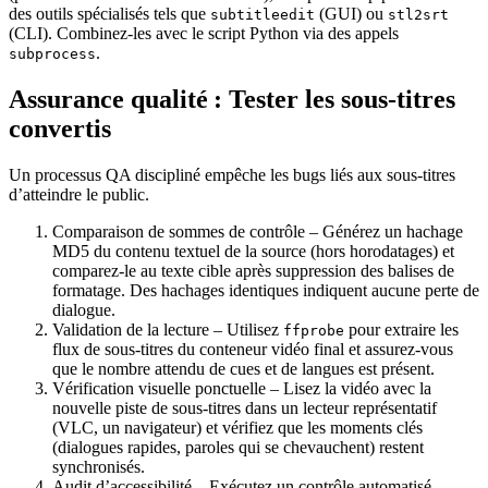
des outils spécialisés tels que
(GUI) ou
subtitleedit
stl2srt
(CLI). Combinez‑les avec le script Python via des appels
.
subprocess
Assurance qualité : Tester les sous‑titres
convertis
Un processus QA discipliné empêche les bugs liés aux sous‑titres
d’atteindre le public.
Comparaison de sommes de contrôle
– Générez un hachage
MD5 du
contenu textuel
de la source (hors horodatages) et
comparez‑le au texte cible après suppression des balises de
formatage. Des hachages identiques indiquent aucune perte de
dialogue.
Validation de la lecture
– Utilisez
pour extraire les
ffprobe
flux de sous‑titres du conteneur vidéo final et assurez‑vous
que le nombre attendu de cues et de langues est présent.
Vérification visuelle ponctuelle
– Lisez la vidéo avec la
nouvelle piste de sous‑titres dans un lecteur représentatif
(VLC, un navigateur) et vérifiez que les moments clés
(dialogues rapides, paroles qui se chevauchent) restent
synchronisés.
Audit d’accessibilité
– Exécutez un contrôle automatisé