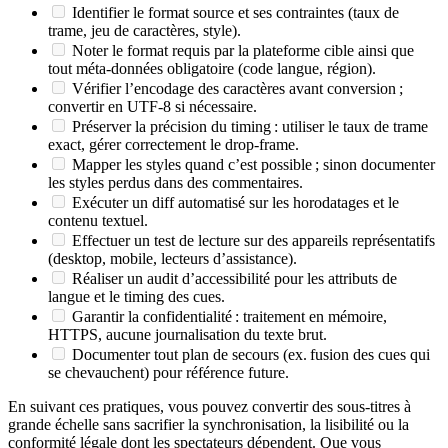
Identifier le
format source
et ses contraintes (taux de
trame, jeu de caractères, style).
Noter le
format requis par la plateforme cible
ainsi que
tout méta‑données obligatoire (code langue, région).
Vérifier
l’encodage des caractères
avant conversion ;
convertir en UTF‑8 si nécessaire.
Préserver
la précision du timing
: utiliser le taux de trame
exact, gérer correctement le drop‑frame.
Mapper
les styles
quand c’est possible ; sinon documenter
les styles perdus dans des commentaires.
Exécuter un
diff automatisé
sur les horodatages et le
contenu textuel.
Effectuer un
test de lecture
sur des appareils représentatifs
(desktop, mobile, lecteurs d’assistance).
Réaliser un
audit d’accessibilité
pour les attributs de
langue et le timing des cues.
Garantir la
confidentialité
: traitement en mémoire,
HTTPS, aucune journalisation du texte brut.
Documenter tout
plan de secours
(ex. fusion des cues qui
se chevauchent) pour référence future.
En suivant ces pratiques, vous pouvez convertir des sous‑titres à
grande échelle sans sacrifier la synchronisation, la lisibilité ou la
conformité légale dont les spectateurs dépendent. Que vous