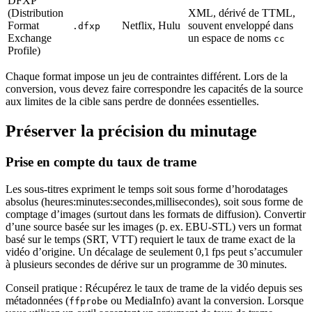
DFXP
(Distribution
XML, dérivé de TTML,
Format
Netflix, Hulu
souvent enveloppé dans
.dfxp
Exchange
un espace de noms
cc
Profile)
Chaque format impose un jeu de contraintes différent. Lors de la
conversion, vous devez faire correspondre les capacités de la source
aux limites de la cible sans perdre de données essentielles.
Préserver la précision du minutage
Prise en compte du taux de trame
Les sous‑titres expriment le temps soit sous forme
d’horodatages
absolus
(heures:minutes:secondes,millisecondes), soit sous forme
de
comptage d’images
(surtout dans les formats de diffusion). Convertir
d’une source basée sur les images (p. ex. EBU‑STL) vers un format
basé sur le temps (SRT, VTT) requiert le taux de trame exact de la
vidéo d’origine. Un décalage de seulement 0,1 fps peut s’accumuler
à plusieurs secondes de dérive sur un programme de 30 minutes.
Conseil pratique :
Récupérez le taux de trame de la vidéo depuis ses
métadonnées (
ou MediaInfo) avant la conversion. Lorsque
ffprobe