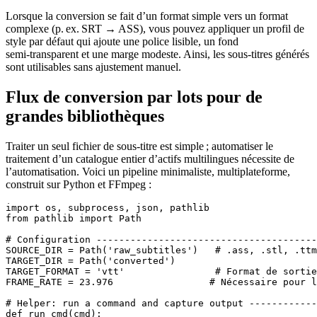
Lorsque la conversion se fait
d’un format simple vers un format
complexe
(p. ex. SRT → ASS), vous pouvez appliquer un
profil de
style par défaut
qui ajoute une police lisible, un fond
semi‑transparent et une marge modeste. Ainsi, les sous‑titres générés
sont utilisables sans ajustement manuel.
Flux de conversion par lots pour de
grandes bibliothèques
Traiter un seul fichier de sous‑titre est simple ; automatiser le
traitement d’un catalogue entier d’actifs multilingues nécessite de
l’automatisation. Voici un pipeline minimaliste, multiplateforme,
construit sur
Python
et
FFmpeg
:
import os, subprocess, json, pathlib

from pathlib import Path

# Configuration ---------------------------------------
SOURCE_DIR = Path('raw_subtitles')   # .ass, .stl, .ttm
TARGET_DIR = Path('converted')

TARGET_FORMAT = 'vtt'                # Format de sortie
FRAME_RATE = 23.976                 # Nécessaire pour l
# Helper: run a command and capture output ------------
def run_cmd(cmd):
