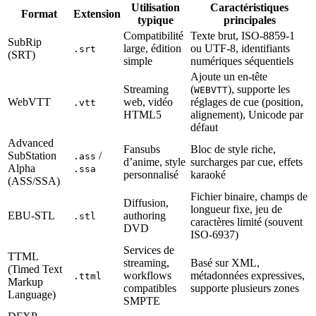
Utilisation
Caractéristiques
Format
Extension
typique
principales
Compatibilité
Texte brut, ISO‑8859‑1
SubRip
large, édition
ou UTF‑8, identifiants
.srt
(SRT)
simple
numériques séquentiels
Ajoute un en‑tête
Streaming
(
), supporte les
WEBVTT
WebVTT
web, vidéo
réglages de cue (position,
.vtt
HTML5
alignement), Unicode par
défaut
Advanced
Fansubs
Bloc de style riche,
SubStation
/
.ass
d’anime, style
surcharges par cue, effets
Alpha
.ssa
personnalisé
karaoké
(ASS/SSA)
Fichier binaire, champs de
Diffusion,
longueur fixe, jeu de
EBU‑STL
authoring
.stl
caractères limité (souvent
DVD
ISO‑6937)
Services de
TTML
streaming,
Basé sur XML,
(Timed Text
workflows
métadonnées expressives,
.ttml
Markup
compatibles
supporte plusieurs zones
Language)
SMPTE