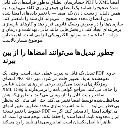
حسابرسان انطباق به‌طور فزاینده‌ای یک فایل PDF یا XML امضا
شدهٔ صحیح را همانند یک امضای جوهری روی کاغذ می‌پذیرند. به
همین دلیل، از دست دادن یک امضا — یا تغییر داده‌های امضا شده
بدون امضای مجدد صحیح — می‌تواند کل سند را نامعتبر کند،
سازمان‌ها را در معرض ریسک قانونی قرار دهد و کارهای بازسازی
پرهزینه‌ای ایجاد کند. در بخش‌هایی مانند مالی، بهداشت و درمان و
دولت، که اعتماد به سوابق الکترونیکی الزامی است، اهمیت این
موضوع بسیار بالاست.
چطور تبدیل‌ها می‌توانند امضاها را از بین
ببرند
تبدیل یک فایل به ندرت عملی خنثی است. وقتی یک PDF حاوی
امضای PKCS#7 تعبیه‌شده به یک تصویر فلت می‌شود، مهر
رمزنگاری‌ای ناپدید می‌گردد. برخی ابزارهای تبدیل، عناصر
XML‑DSig را حذف می‌کنند، مراجع گواهی‌نامه را برمی‌دارند یا
ساختار بایت فایل را بازنویسی می‌کنند، به‌طوری‌که هش
محافظت‌شده توسط امضا تغییر می‌کند. حتی اقداماتی که به‌نظر
بی‌خطر می‌آیند — مانند فشرده‌سازی مجدد تصاویر، تغییر انتهای
خطوط یا تغییر نسخهٔ PDF — می‌توانند امضا را نامعتبر کنند اگر
ابزار محدوده بایت امضا شده را حفظ نکند. نتیجه سندی است که
ظاهراً با اصل یکسان است اما بررسی‌های تأیید را رد می‌کند.