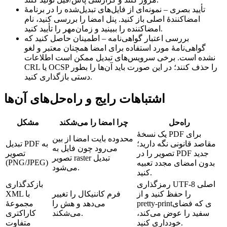
تأیید بصری
– نمونه‌ای از فایل‌های تبدیل‌شده را در برنامهٔ
امضاکنندهٔ اصلی باز کنید. پنل امضا را بررسی کنید، نام
امضاکننده را ببینید و زمان‌مهر را تأیید کنید.
بررسی اعتبار گواهی‌نامه
– اطمینان حاصل کنید که
گواهی‌نامهٔ مورد استفاده برای امضا همچنان معتبر و لغو
نشده است. برخی سرویس‌های تبدیل ممکن است اطلاعات
CRL یا OCSP را حذف کنند؛ در این صورت باید آن‌ها را بطور
دستی بازگذاری کنید.
اشتباهات رایج و راه‌حل‌های آن‌ها
راه‌حل
چرا امضا را می‌شکند
مشکل
یک نسخهٔ PDF برای
محدوده بایت امضا از بین
مقاصد قانونی نگه دارید؛
تبدیل PDF به
می‌رود چون فایل به
تصویر را در PDF جدید
تصویر
تصویر raster تبدیل
(PNG/JPEG)
بدون امضای مجدد تعبیه
می‌شود.
کنید.
رمزگذاری UTF‑8 اصلی
بازکدگذاری
را حفظ کنید و از
فرم کاننیکال را تغییر
XML با
pretty‑printی که فضای
می‌دهد و هش را
مجموعهٔ
سفید را عوض می‌کند،
می‌شکند.
کاراکتری
خودداری کنید.
متفاوت