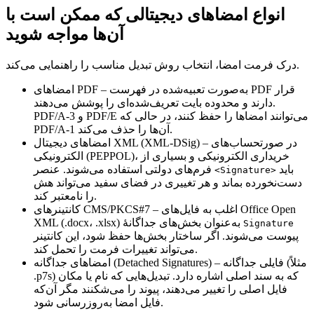
انواع امضاهای دیجیتالی که ممکن است با
آن‌ها مواجه شوید
درک فرمت امضا، انتخاب روش تبدیل مناسب را راهنمایی می‌کند.
– به‌صورت تعبیه‌شده در فهرست PDF قرار
امضاهای PDF
دارند و محدوده بایت تعریف‌شده‌ای را پوشش می‌دهند.
PDF/A‑3 و PDF/E می‌توانند امضاها را حفظ کنند، در حالی که
PDF/A‑1 آن‌ها را حذف می‌کند.
– در صورتحساب‌های
امضاهای دیجیتال XML (XML‑DSig)
الکترونیکی (PEPPOL)، خریداری الکترونیکی و بسیاری از
باید
فرم‌های دولتی استفاده می‌شوند. عنصر
<Signature>
دست‌نخورده بماند و هر تغییری در فضای سفید می‌تواند هش
را نامعتبر کند.
– اغلب به فایل‌های Office Open
کانتینرهای CMS/PKCS#7
XML (.docx، .xlsx) به‌عنوان بخش‌های جداگانهٔ
Signature
پیوست می‌شوند. اگر ساختار بخش‌ها حفظ شود، این کانتینر
می‌تواند تغییرات فرمت را تحمل کند.
– فایلی جداگانه (مثلاً
امضاهای جداگانه (Detached Signatures)
.p7s) که به سند اصلی اشاره دارد. تبدیل‌هایی که نام یا مکان
فایل اصلی را تغییر می‌دهند، پیوند را می‌شکنند مگر آن‌که
فایل امضا به‌روزرسانی شود.