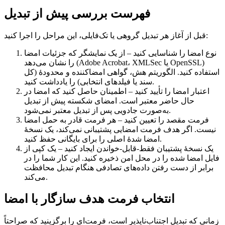
فهرست بررسی پیش از تبدیل
قبل از آغاز هر تبدیل گروهی یا تک‌فایلی، این مراحل را اجرا کنید:
نوع امضا را شناسایی کنید
– از یک نمایشگر که جزئیات امضا
را نشان می‌دهد (Adobe Acrobat، XMLSec یا OpenSSL)
استفاده کنید. الگوریتم هش، گواهی امضا‌کننده و محدودهٔ (کل
سند یا فیلدهای انتخابی) را یادداشت کنید.
اعتبار امضا را تأیید کنید
– اطمینان حاصل کنید که امضا در
حال حاضر معتبر است. امضای شکسته پیش از تبدیل
به‌صورت جادویی پس از تبدیل معتبر نمی‌شود.
فرمت مقصد را تعیین کنید
– هر فرمت قادر به حمل امضا
نیست. اگر هدف فرمت‌ امضایی پشتیبانی نمی‌کند، یک نسخهٔ
امضا شدهٔ اصلی را برای بایگانی حفظ کنید.
یک نسخهٔ پشتیبان فقط‑قابل‑خواندن ایجاد کنید
– یک کپی از
فایل امضا شده را در محل امن ذخیره کنید. این کار شما را در
برابر از دست رفتن داده‌های تصادفی هنگام تبدیل محافظت
می‌کند.
انتخاب فرمت هدف سازگار با امضا
زمانی که تبدیل اجتناب‌ناپذیر است، فرمت‌ای را برگزینید که صراحتاً