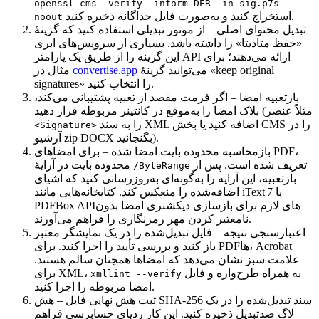
openssl cms -verify -inform DER -in sig.p7s -
استخراج کنید و به‌صورت فایل جداگانه ذخیره کنید.
noout
تبدیل محتوای اصلی
– از موتور تبدیلی استفاده کنید که گزینهٔ
«حفظ متادیتا» را داشته باشد. بسیاری از سرویس‌های ابری
این گزینه را از طریق یک پارامتر API ارائه می‌دهند؛ برای
می‌توانید گزینهٔ «keep original
convertise.app
مثال در
signatures» را انتخاب کنید.
بازتعبیه امضا
– اگر فرمت مقصد از تعبیه پشتیبانی می‌کند،
بلاک امضا را به‌موقع در کانتینر مربوطه قرار دهید (مثلاً عنصر
را به سند XML اضافه کنید یا بخش CMS را در
<Signature>
آرشیو zip DOCX بگنجانید).
بازمحاسبه محدوده بایت امضا شده
– برای امضاهای PDF،
تعریف شده است. پس از
محدوده بایت در آرایهٔ
/ByteRange
بازتعبیه، این آرایه را به‌گونه‌ای به‌روزرسانی کنید که اشیای
اضافه‌شده را منعکس کند. کتابخانه‌هایی مانند iText 7 یا
PDFBox APIهای لازم برای بازسازی دیکشنری امضا بدون
نامعتبر کردن مهر رمزنگاری را فراهم می‌آورند.
اعتبارسنجی نتیجه
– فایل تبدیل‌شده را در یک نمایشگر معتبر
باز کنید و بررسی تأیید را اجرا کنید. برای PDFها، Acrobat
علامت سبز نشان می‌دهد که امضاها همچنان سالم هستند.
به همراه طرح‌واره و فایل
برای XML،
xmllint --verify
امضا مربوطه را اجرا کنید.
ثبت هش نهایی فایل
– هش SHA‑256 سند تبدیل‌شده را در یک
لاگ ضد‌تبدیل ذخیره کنید. این کار ردپای حسابرسی فراهم