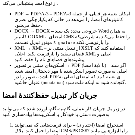
از نوع امضا پشتیبانی می‌کند.
– PDF/A‑3 امکان تعبیه هر فایلی، از جمله
PDF → PDF/A‑3
کانتینرهای امضا، را می‌دهد در حالی که یکپارچگی بصری
حفظ می‌شود.
– خروجی مجدد یک سند Word به همان
DOCX → DOCX
کانتینر OOXML، امضای CMS را حفظ می‌کند به شرطی‌که
را بازنویسی نکند.
موتور تبدیل قسمت
Signature
– از تبدیل مبتنی بر XSLT استفاده کنید که
XML → XML
فضای سفید را بازفرمت نکند. اعلان XML اصلی و
پیشوندهای فضاهای نام را حفظ کنید.
– اگر سند
اسکن‌های مبتنی بر تصویر → PDF (با لایهٔ امضا)
اصلی به‌صورت تصویر اسکن‌شده با مهر دیجیتال امضا شده
باشد، تصویر را در PDFی تعبیه کنید که امضای اصلی به
عنوان حاشیه (annotation) گنجانده شود نه اینکه فلت شود.
جریان کار تبدیل حفظ‌کنندهٔ امضا
در زیر یک جریان کار عملی، گام‑به‑گام، آورده شده که می‌توانید
به‌صورت دستی یا خودکار با اسکریپت‌ها پیاده‌سازی کنید.
استخراج امضا (اختیاری)
– برای فرمت‌هایی که نمی‌توانند
امضا را حمل کنند، بلاک CMS/PKCS#7 را با ابزارهایی مانند