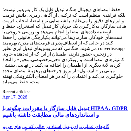
حفظ امضاهای دیجیتال هنگام تبدیل فایل یک کار پس‌دور نیست؛
بلکه فرایندی منظم است که ترکیبی از آگاهی رمزی، دانش فرمت
و ابزارهای دقیق را می‌طلبد. با شناسایی نوع امضا، انتخاب فرمت
هدف سازگار، به‌کارگیری یک جریان کار تبدیل که استخراج، حفظ و
باز‑تعبیه داده‌های امضا را انجام می‌دهد و بررسی خروجی با
تست‌های خودکار، سازمان‌ها می‌توانند یکپارچگی قانونی را حفظ
کنند در حالی که از انعطاف‌پذیری فرمت‌های مدرن بهره‌مند
می‌شوند. هنگامی که سرویس‌های تبدیل ابری نظیر convertise.app
در زنجیره حضور دارند، اطمینان از این که ارائه‌دهنده حاوی
کانتینرهای امضا است و رویکردی «حریم‌خصوصی‑محور» را اتخاذ
کرده، لایهٔ دیگری از اطمینان را اضافه می‌کند. در نهایت، ذهنیتی
مبتنی بر «تأیید‑اول» از بروز چرخه‌های پرهزینهٔ امضای مجدد
جلوگیری می‌کند و اعتمادی را که در هر امضای الکترونیکی نهفته
است، حفظ می‌نماید.
Recent articles:
Apr 17, 2026
تبدیل فایل سازگار با مقررات: چگونه با HIPAA، GDPR
و استانداردهای مالی مطابقت داشته باشیم
گام‌های عملی برای تبدیل اسناد در حالی که نیازهای حریم