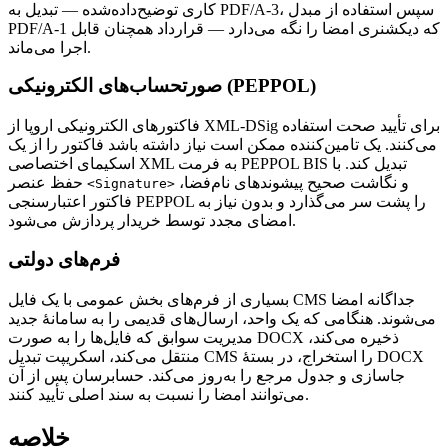
کاری توضیح‌داده‌شده — تبدیل به PDF/A‑3، سپس استفاده از مبدل
PDF/A‑1 که دیکشنری امضا را نگه می‌دارد — قرارداد همچنان قابل
اجرا می‌ماند.
صورتحساب‌های الکترونیکی (PEPPOL)
فاکتورهای الکترونیکی اروپا از XML‑DSig برای تأیید صحت استفاده
می‌کنند. یک تامین‌کننده ممکن است نیاز داشته باشد فاکتور را از یک
اسکیمای اختصاصی XML به فرمت PEPPOL BIS تبدیل کند. با
و نگاشت صحیح پیشوندهای نام‌فضا،
حفظ عنصر
<Signature>
فاکتور اعتبارسنجی PEPPOL را پشت سر می‌گذارد و بدون نیاز به
امضای مجدد توسط خریدار پردازش می‌شود.
فرم‌های دولتی
بسیاری از فرم‌های بخش عمومی با یک فایل CMS جداگانه امضا
می‌شوند. هنگامی که یک واحد، ارسال‌های قدیمی را به سامانهٔ جدید
مدیریت سوابق که فایل‌ها را به صورت DOCX ذخیره می‌کند،
منتقل می‌کند، اسکریپت تبدیل CMS را استخراج، در بستهٔ DOCX
جاسازی و جدول مرجع را به‌روز می‌کند. حسابرسان پس از آن
می‌توانند امضا را نسبت به سند اصلی تأیید کنند.
خلاصه