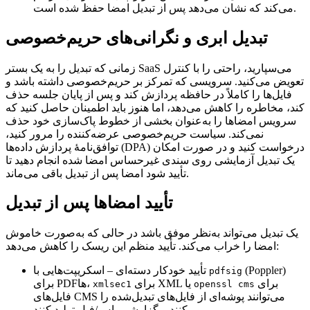
می‌کند که نشان می‌دهد پس از تبدیل امضا حفظ شده است.
تبدیل ابری و نگرانی‌های حریم‌خصوصی
زمانی که تبدیل را به یک بستر SaaS می‌سپارید، راحتی را با کنترل
تعویض می‌کنید. سرویسی که تمرکز بر حریم‌خصوصی داشته باشد و
فایل‌ها را کاملاً در حافظه پردازش کند و پس از پایان جلسه حذف
کند، مخاطره را کاهش می‌دهد، اما هنوز باید اطمینان حاصل کنید که
سرویس امضاها را به‌عنوان بخشی از خطوط پاک‌سازی خود حذف
نمی‌کند. سیاست حریم‌خصوصی عرضه‌کننده را مرور کنید،
توافق‌نامهٔ پردازش داده‌ها (DPA) درخواست کنید و در صورت امکان
یک تبدیل آزمایشی روی سندی غیرحساس امضا شده انجام دهید تا
تأیید شود امضا پس از تبدیل باقی می‌ماند.
تأیید امضاها پس از تبدیل
یک تبدیل می‌تواند به‌نظر موفق باشد در حالی که به‌صورت خاموش
امضا را خراب می‌کند. تأیید منظم این ریسک را کاهش می‌دهد:
(Poppler)
– اسکریپت‌هایی با
تأیید خودکار دسته‌ای
pdfsig
برای
برای XML یا
برای PDFها،
xmlsec1
openssl cms
فایل‌های CMS می‌توانند پوشه‌ای از فایل‌های تبدیل‌شده را
مرور کنند و گزارشی پاس/فیل تولید کنند.