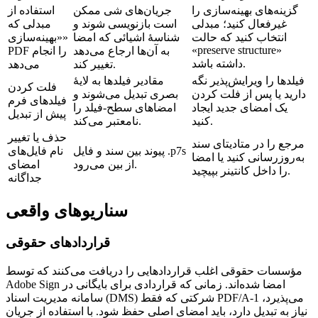
گزینه‌های بهینه‌سازی را
جریان‌های شی ممکن
استفاده از
غیرفعال کنید؛ مبدلی
است بازنویسی شوند و
مبدلی که
انتخاب کنید که حالت
شناسهٔ اشیائی که امضا
«بهینه‌سازی»
«preserve structure»
به آن‌ها ارجاع می‌دهد
PDF را انجام
داشته باشد.
تغییر کند.
می‌دهد
فیلدها را ویرایش‌پذیر نگه
مقادیر فیلدها به لایهٔ
فلت کردن
دارید یا پس از فلت کردن
بصری تبدیل می‌شوند و
فیلدهای فرم
یک امضای جدید ایجاد
امضاهای سطح‑فیلد را
پیش از تبدیل
کنید.
نامعتبر می‌کند.
حذف یا تغییر
مرجع را در متادیتای سند
پیوند بین سند و فایل .p7s
نام فایل‌های
به‌روزرسانی کنید یا امضا
از بین می‌رود.
امضای
را داخل کانتینر بپیچید.
جداگانه
سناریوهای واقعی
قراردادهای حقوقی
مؤسسات حقوقی اغلب قراردادهایی را دریافت می‌کنند که توسط
Adobe Sign امضا شده‌اند. زمانی که قراردادی برای بایگانی در
سامانه مدیریت اسناد (DMS) شرکتی که فقط PDF/A‑1 می‌پذیرد،
نیاز به تبدیل دارد، باید امضای اصلی حفظ شود. با استفاده از جریان