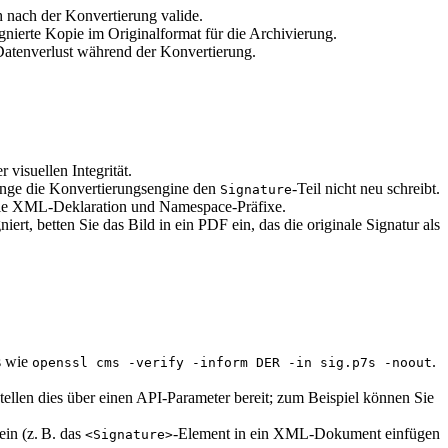
ch nach der Konvertierung valide.
ignierte Kopie im Originalformat für die Archivierung.
 Datenverlust während der Konvertierung.
visuellen Integrität.
nge die Konvertierungsengine den
‑Teil nicht neu schreibt.
Signature
nale XML‑Deklaration und Namespace‑Präfixe.
ert, betten Sie das Bild in ein PDF ein, das die originale Signatur als
s wie
.
openssl cms -verify -inform DER -in sig.p7s -noout
tellen dies über einen API‑Parameter bereit; zum Beispiel können Sie
ein (z. B. das
‑Element in ein XML‑Dokument einfügen
<Signature>