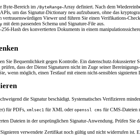
er Byte‑Bereich im
‑Array definiert. Nach dem Wiedereinbe
/ByteRange
APIs, um das Signatur‑Dictionary neu aufzubauen, ohne das kryptografi
em vertrauenswürdigen Viewer und führen Sie einen Verifikations‑Chec
mit dem passenden Schema und Signature‑File aus.
y
56‑Hash des konvertierten Dokuments in einem manipulationssicheren L
denken
n Sie Bequemlichkeit gegen Kontrolle. Ein datenschutz‑fokussierter Se
 prüfen, dass der Dienst Signaturen nicht im Zuge seiner Bereinigungs‑
ie, wenn möglich, einen Testlauf mit einem nicht‑sensiblen signierten D
zieren
schweigend die Signatur beschädigt. Systematisches Verifizieren minder
er) für PDFs,
für XML oder
für CMS‑Dateien nu
xmlsec1
openssl cms
ierten Dateien in der ursprünglichen Signatur‑Anwendung. Prüfen Sie 
m Signieren verwendete Zertifikat noch gültig und nicht widerrufen ist.