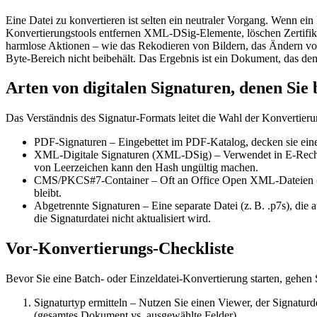
Eine Datei zu konvertieren ist selten ein neutraler Vorgang. Wenn ei
Konvertierungstools entfernen XML‑DSig‑Elemente, löschen Zertifikat
harmlose Aktionen – wie das Rekodieren von Bildern, das Ändern vo
Byte‑Bereich nicht beibehält. Das Ergebnis ist ein Dokument, das dem O
Arten von digitalen Signaturen, denen Sie
Das Verständnis des Signatur‑Formats leitet die Wahl der Konvertier
PDF‑Signaturen
– Eingebettet im PDF‑Katalog, decken sie ein
XML‑Digitale Signaturen (XML‑DSig)
– Verwendet in E‑Rec
von Leerzeichen kann den Hash ungültig machen.
CMS/PKCS#7‑Container
– Oft an Office Open XML‑Dateien (.
bleibt.
Abgetrennte Signaturen
– Eine separate Datei (z. B. .p7s), di
die Signaturdatei nicht aktualisiert wird.
Vor‑Konvertierungs‑Checkliste
Bevor Sie eine Batch‑ oder Einzeldatei‑Konvertierung starten, gehen S
Signaturtyp ermitteln
– Nutzen Sie einen Viewer, der Signaturd
(gesamtes Dokument vs. ausgewählte Felder).