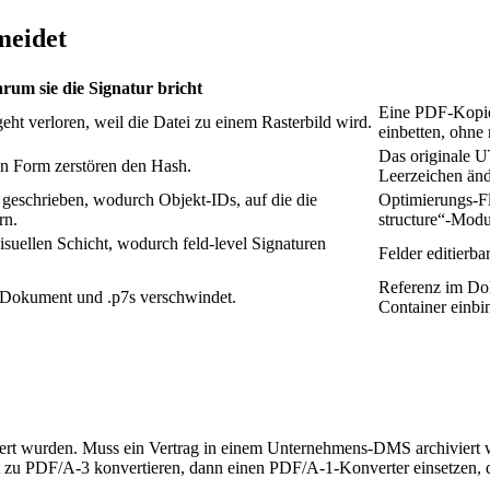
meidet
rum sie die Signatur bricht
Eine PDF‑Kopie 
eht verloren, weil die Datei zu einem Rasterbild wird.
einbetten, ohne 
Das originale U
n Form zerstören den Hash.
Leerzeichen änd
geschrieben, wodurch Objekt‑IDs, auf die die
Optimierungs‑Fl
rn.
structure“-Modus
isuellen Schicht, wodurch feld‑level Signaturen
Felder editierba
Referenz im Dok
Dokument und .p7s verschwindet.
Container einbi
niert wurden. Muss ein Vertrag in einem Unternehmens‑DMS archiviert 
 zu PDF/A‑3 konvertieren, dann einen PDF/A‑1‑Konverter einsetzen, der