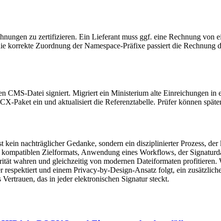
ungen zu zertifizieren. Ein Lieferant muss ggf. eine Rechnung vo
die korrekte Zuordnung der Namespace‑Präfixe passiert die Rechnung
nten CMS‑Datei signiert. Migriert ein Ministerium alte Einreichungen
DOCX‑Paket ein und aktualisiert die Referenztabelle. Prüfer können spät
t kein nachträglicher Gedanke, sondern ein disziplinierter Prozess, de
s kompatiblen Zielformats, Anwendung eines Workflows, der Signaturdat
grität wahren und gleichzeitig von modernen Dateiformaten profitieren
er respektiert und einem Privacy‑by‑Design‑Ansatz folgt, ein zusätzlicher
Vertrauen, das in jeder elektronischen Signatur steckt.