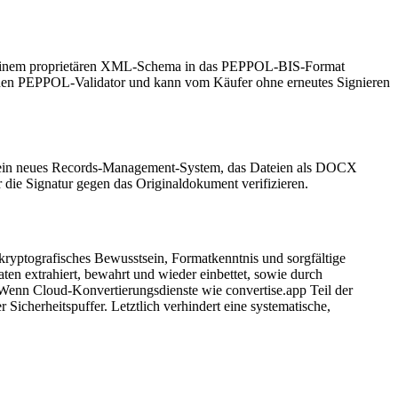
n einem proprietären XML‑Schema in das PEPPOL‑BIS‑Format
 den PEPPOL‑Validator und kann vom Käufer ohne erneutes Signieren
 in ein neues Records‑Management‑System, das Dateien als DOCX
er die Signatur gegen das Originaldokument verifizieren.
r kryptografisches Bewusstsein, Formatkenntnis und sorgfältige
en extrahiert, bewahrt und wieder einbettet, sowie durch
. Wenn Cloud‑Konvertierungsdienste wie convertise.app Teil der
 Sicherheitspuffer. Letztlich verhindert eine systematische,