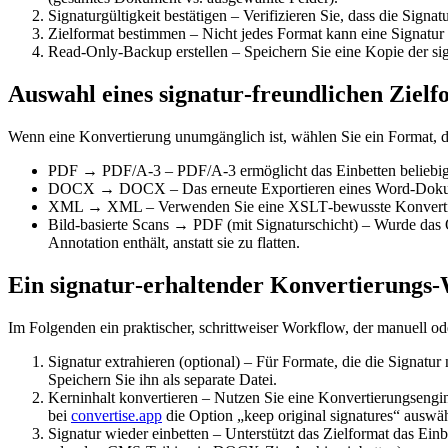
Signaturgültigkeit bestätigen
– Verifizieren Sie, dass die Signat
Zielformat bestimmen
– Nicht jedes Format kann eine Signatur t
Read‑Only‑Backup erstellen
– Speichern Sie eine Kopie der si
Auswahl eines signatur‑freundlichen Zielf
Wenn eine Konvertierung unumgänglich ist, wählen Sie ein Format, das
PDF → PDF/A‑3
– PDF/A‑3 ermöglicht das Einbetten beliebiger
DOCX → DOCX
– Das erneute Exportieren eines Word‑Dok
XML → XML
– Verwenden Sie eine XSLT‑bewusste Konvertier
Bild‑basierte Scans → PDF (mit Signaturschicht)
– Wurde das Or
Annotation enthält, anstatt sie zu flatten.
Ein signatur‑erhaltender Konvertierungs
Im Folgenden ein praktischer, schrittweiser Workflow, der manuell od
Signatur extrahieren (optional)
– Für Formate, die die Signatu
Speichern Sie ihn als separate Datei.
Kerninhalt konvertieren
– Nutzen Sie eine Konvertierungsengine
bei
convertise.app
die Option „keep original signatures“ auswä
Signatur wieder einbetten
– Unterstützt das Zielformat das Einb