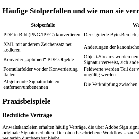
Häufige Stolperfallen und wie man sie ver
Stolperfalle
Wa
PDF in Bild (PNG/JPEG) konvertieren
Der signierte Byte‑Bereich g
XML mit anderem Zeichensatz neu
Änderungen der kanonische
kodieren
Objekt‑Streams werden neu 
Konverter „optimiert“ PDF‑Objekte
Signatur verweist, sich ände
Formularfelder vor der Konvertierung
Feldwerte werden Teil der v
flatten
ungültig werden.
Abgetrennte Signaturdateien
Die Verknüpfung zwischen 
entfernen/umbenennen
Praxisbeispiele
Rechtliche Verträge
Anwaltskanzleien erhalten häufig Verträge, die über Adobe Sign sig
originale Signatur erhalten. Der oben beschriebene Workflow – zuerst
weiterhin durchsetzbar bleibt.