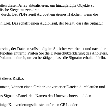
tten diesen Array aktualisieren, um hinzugefügte Objekte zu
sche Siegel zu zerstören.
k durch. Bei PDFs zeigt Acrobat ein grünes Häkchen, wenn die
og. Das schafft einen Audit‑Trail, der belegt, dass die Signatur
rvice, der Dateien vollständig im Speicher verarbeitet und nach der
Pipeline entfernt. Prüfen Sie die Datenschutzerklärung des Anbieters,
okument durch, um zu bestätigen, dass die Signatur erhalten bleibt.
t dieses Risiko:
tzen, können einen Ordner konvertierter Dateien durchlaufen und
das Signatur‑Panel, den Namen des Unterzeichners und den
 Einige Konvertierungsdienste entfernen CRL‑ oder