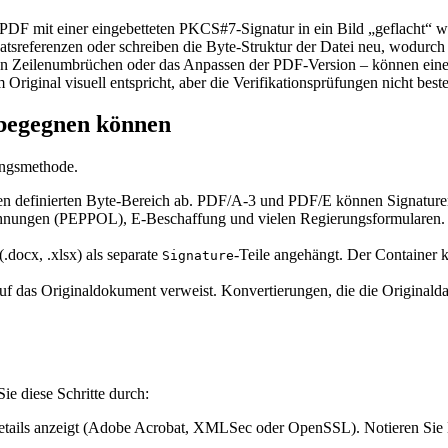
n PDF mit einer eingebetteten PKCS#7‑Signatur in ein Bild „geflacht“ w
sreferenzen oder schreiben die Byte‑Struktur der Datei neu, wodurch s
n Zeilenumbrüchen oder das Anpassen der PDF‑Version – können eine 
riginal visuell entspricht, aber die Verifikationsprüfungen nicht beste
 begegnen können
ungsmethode.
en definierten Byte‑Bereich ab. PDF/A‑3 und PDF/E können Signaturen
hnungen (PEPPOL), E‑Beschaffung und vielen Regierungsformularen
docx, .xlsx) als separate
‑Teile angehängt. Der Container 
Signature
e auf das Originaldokument verweist. Konvertierungen, die die Origina
ie diese Schritte durch:
etails anzeigt (Adobe Acrobat, XMLSec oder OpenSSL). Notieren Sie 