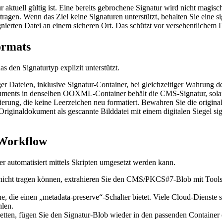
ur aktuell gültig ist. Eine bereits gebrochene Signatur wird nicht magis
ragen. Wenn das Ziel keine Signaturen unterstützt, behalten Sie eine s
gnierten Datei an einem sicheren Ort. Das schützt vor versehentlichem
ormats
 den Signaturtyp explizit unterstützt.
 Dateien, inklusive Signatur‑Container, bei gleichzeitiger Wahrung der 
uments in denselben OOXML‑Container behält die CMS‑Signatur, sola
ung, die keine Leerzeichen neu formatiert. Bewahren Sie die origi
iginaldokument als gescannte Bilddatei mit einem digitalen Siegel signi
‑Workflow
er automatisiert mittels Skripten umgesetzt werden kann.
r nicht tragen können, extrahieren Sie den CMS/PKCS#7‑Blob mit Tool
, die einen „metadata‑preserve“-Schalter bietet. Viele Cloud‑Dienste s
hlen.
etten, fügen Sie den Signatur‑Blob wieder in den passenden Container 