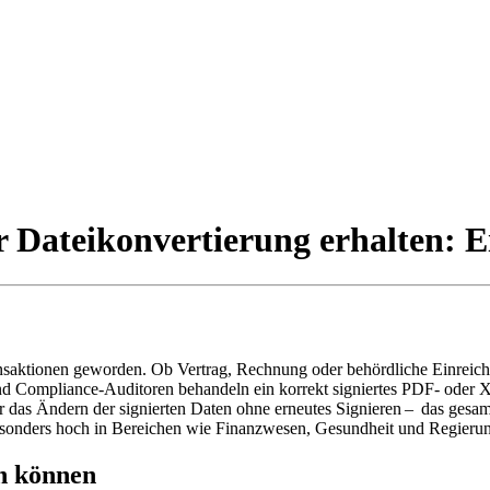
 Dateikonvertierung erhalten: E
ansaktionen geworden. Ob Vertrag, Rechnung oder behördliche Einreichun
e und Compliance‑Auditoren behandeln ein korrekt signiertes PDF‑ od
oder das Ändern der signierten Daten ohne erneutes Signieren – das g
esonders hoch in Bereichen wie Finanzwesen, Gesundheit und Regierung
n können