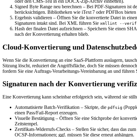
oder den CMS‑Teil in ein DOCX‑Zip‑Archiv einbetten).
Signed Byte Range neu berechnen
– Bei PDF‑Signaturen ist d
berücksichtigen. Bibliotheken wie iText 7 oder PDFBox bieten 
Ergebnis validieren
– Öffnen Sie die konvertierte Datei in ein
Signaturen intakt sind. Bei XML führen Sie
xmllint --verif
Hash der finalen Datei aufzeichnen
– Speichern Sie einen SHA‑2
nach der Konvertierung erhalten blieb.
Cloud‑Konvertierung und Datenschutzbe
Wenn Sie die Konvertierung an eine SaaS‑Plattform auslagern, tausche
Sitzung löscht, reduziert die Angriffsfläche, doch Sie müssen dennoch
fordern Sie eine Auftrags‑Verarbeitungs‑Vereinbarung an und führen S
Signaturen nach der Konvertierung verifi
Eine Konvertierung kann scheinbar erfolgreich sein, während sie still
Automatisierte Batch‑Verifikation
– Skripte, die
(Poppl
pdfsig
einen Pass/Fail‑Report erzeugen.
Visuelle Bestätigung
– Öffnen Sie eine Stichprobe der konvert
Zeitstempel.
Zertifikats‑Widerrufs‑Checks
– Stellen Sie sicher, dass das zu
OCSP‑Informationen; ggf. müssen Sie diese erneut anhängen.