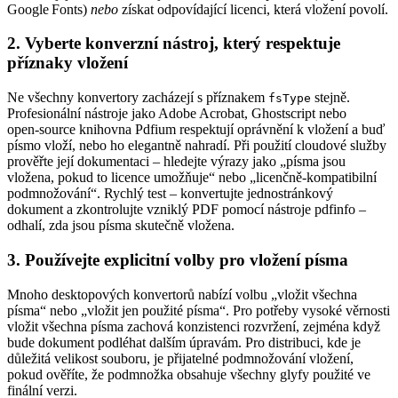
Google Fonts)
nebo
získat odpovídající licenci, která vložení povolí.
2. Vyberte konverzní nástroj, který respektuje
příznaky vložení
Ne všechny konvertory zacházejí s příznakem
stejně.
fsType
Profesionální nástroje jako Adobe Acrobat, Ghostscript nebo
open‑source knihovna
Pdfium
respektují oprávnění k vložení a buď
písmo vloží, nebo ho elegantně nahradí. Při použití cloudové služby
prověřte její dokumentaci – hledejte výrazy jako „písma jsou
vložena, pokud to licence umožňuje“ nebo „licenčně‑kompatibilní
podmnožování“. Rychlý test – konvertujte jednostránkový
dokument a zkontrolujte vzniklý PDF pomocí nástroje
pdfinfo
–
odhalí, zda jsou písma skutečně vložena.
3. Používejte explicitní volby pro vložení písma
Mnoho desktopových konvertorů nabízí volbu „vložit všechna
písma“ nebo „vložit jen použité písma“. Pro potřeby vysoké věrnosti
vložit všechna písma
zachová konzistenci rozvržení, zejména když
bude dokument podléhat dalším úpravám. Pro distribuci, kde je
důležitá velikost souboru, je přijatelné
podmnožování vložení
,
pokud ověříte, že podmnožka obsahuje všechny glyfy použité ve
finální verzi.