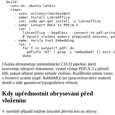
  build:

    runs-on: ubuntu-latest

    steps:

      - uses: actions/checkout@v3

      - name: Install LibreOffice

        run: sudo apt-get install -y libreoffice

      - name: Convert DOCX to PDF/A‑3

        run: |

          libreoffice --headless --convert-to pdf:write
          # Vynutí vložení pomocí přepínačů unoconv, po
      - name: Verify Font Embedding

        run: |

          for f in output/*.pdf; do

            pdfinfo "$f" | grep -i "embedded" || exit 1

Ukázka demonstruje minimalistický CI/CD pipeline, který
konvertuje zdrojové dokumenty, vynutí výstup PDF/A‑3 a přeruší
běh, pokud některé písmo nebude vloženo. Rozšířením tohoto vzoru
o frontový systém (např. RabbitMQ) lze zpracovávat tisíce souborů
denně a stále garantovat typografickou věrnost.
Kdy upřednostnit obrysování před
vložením
V menšině případů můžete úmyslně převést text na obrysy: