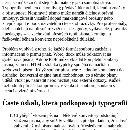
nese, se může změnit stejně dramaticky jako samotná slova.
Typografie není jen dekorativní; předává hierarchii, identitu značky
a přístupnost. Nesprávné písmo může narušit čitelnost právní
smlouvy, zkreslit vizuální dopad marketingové brožury nebo
znepřístupnit e‑book uživatelům čteček obrazovky. Pro profesionály,
kteří spoléhají na přesné rozvržení – designéry, vydavatele, právníky
i pedagogy – je zachování přesných typů písma, kerningu a
řádkování během konverze nepřeložitelně důležité.
Problém vyplývá z toho, že každý formát souboru zachází s
informacemi o písmu jinak. Word .docx může odkazovat na
systémová písma, Adobe PDF může vkládat kompletní soubory
písma, zatímco HTML stránka typicky spoléhá na načítání
webových písem. Když soubor přesunete z jednoho kontejneru do
druhého, konverzní engine musí rozhodnout, co s těmito písmy
udělá: vložit je, nahradit nebo nechat jako externí odkazy. Každé
rozhodnutí přináší kompromisy v velikosti souboru, souladu s
licencí a vizuální věrnosti.
Časté úskalí, která podkopávají typografii
Chybějící vložení písma
– Některé konvertory odstraňují
vložená písma, aby snížily velikost, s předpokladem, že cílové
zařízení již má písmo nainstalováno. Výsledkem je náhradní