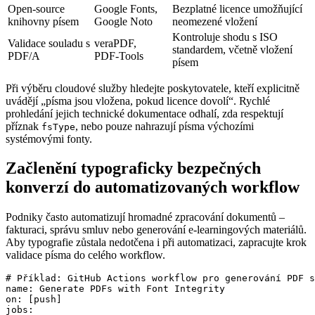
Open‑source
Google Fonts
,
Bezplatné licence umožňující
knihovny písem
Google Noto
neomezené vložení
Kontroluje shodu s ISO
Validace souladu s
veraPDF
,
standardem, včetně vložení
PDF/A
PDF‑Tools
písem
Při výběru cloudové služby hledejte poskytovatele, kteří explicitně
uvádějí
„písma jsou vložena, pokud licence dovolí“
. Rychlé
prohledání jejich technické dokumentace odhalí, zda respektují
příznak
, nebo pouze nahrazují písma výchozími
fsType
systémovými fonty.
Začlenění typograficky bezpečných
konverzí do automatizovaných workflow
Podniky často automatizují hromadné zpracování dokumentů –
fakturaci, správu smluv nebo generování e‑learningových materiálů.
Aby typografie zůstala nedotčena i při automatizaci, zapracujte krok
validace písma do celého workflow.
# Příklad: GitHub Actions workflow pro generování PDF s
name: Generate PDFs with Font Integrity

on: [push]

jobs:
