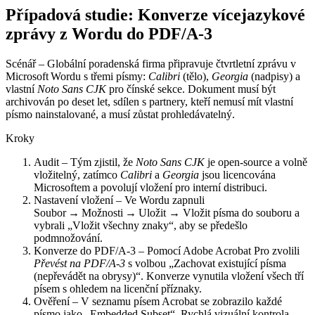
Případová studie: Konverze vícejazykové
zprávy z Wordu do PDF/A‑3
Scénář
– Globální poradenská firma připravuje čtvrtletní zprávu v
Microsoft Wordu s třemi písmy:
Calibri
(tělo),
Georgia
(nadpisy) a
vlastní
Noto Sans CJK
pro čínské sekce. Dokument musí být
archivován po deset let, sdílen s partnery, kteří nemusí mít vlastní
písmo nainstalované, a musí zůstat prohledávatelný.
Kroky
Audit
– Tým zjistil, že
Noto Sans CJK
je open‑source a volně
vložitelný, zatímco
Calibri
a
Georgia
jsou licencována
Microsoftem a povolují vložení pro interní distribuci.
Nastavení vložení
– Ve Wordu zapnuli
Soubor → Možnosti → Uložit → Vložit písma do souboru
a
vybrali „Vložit všechny znaky“, aby se předešlo
podmnožování.
Konverze do PDF/A‑3
– Pomocí Adobe Acrobat Pro zvolili
Převést na PDF/A‑3
s volbou „Zachovat existující písma
(nepřevádět na obrysy)“. Konverze vynutila vložení všech tří
písem s ohledem na licenční příznaky.
Ověření
– V seznamu písem Acrobat se zobrazilo každé
písmo jako „Embedded Subset“. Rychlá vizuální kontrola