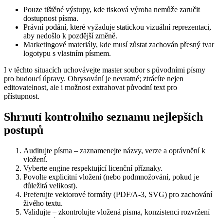
Pouze tištěné výstupy
, kde tisková výroba nemůže zaručit
dostupnost písma.
Právní podání
, které vyžaduje statickou vizuální reprezentaci,
aby nedošlo k pozdější změně.
Marketingové materiály
, kde musí zůstat zachován přesný tvar
logotypu s vlastním písmem.
I v těchto situacích uchovávejte master soubor s původními písmy
pro budoucí úpravy. Obrysování je nevratné; ztrácíte nejen
editovatelnost, ale i možnost extrahovat původní text pro
přístupnost.
Shrnutí kontrolního seznamu nejlepších
postupů
Auditujte písma
– zaznamenejte názvy, verze a oprávnění k
vložení.
Vyberte engine respektující licenční příznaky
.
Povolte explicitní vložení
(nebo podmnožování, pokud je
důležitá velikost).
Preferujte vektorové formáty
(PDF/A‑3, SVG) pro zachování
živého textu.
Validujte
– zkontrolujte vložená písma, konzistenci rozvržení