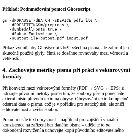
Příklad: Podmnožování pomocí Ghostscript
gs -dNOPAUSE -dBATCH -sDEVICE=pdfwrite \

   -dPDFSETTINGS=/prepress \

   -dEmbedAllFonts=true \

   -dSubsetFonts=true \

Příkaz vynutí, aby Ghostscript vložil všechna písma, ale zahrnul jen
skutečně použité glyfy, čímž se dosáhne rovnováhy mezi věrností a
velikostí.
4. Zachovejte metriky písma při práci s vektorovými
formáty
Při konverzi mezi vektorovými formáty (PDF ↔ SVG ↔ EPS) si
udržujte původní metriky písma tím, že soubory písem ponecháte
externí místo převodu textu na obrysy. Obrysování textu kompletně
odstraní data o písmu, což je v pořádku pro statický tisk, ale zničí
editovatelnost a zvětší soubor.
Pokud musíte text obrysnout – například pro zajištění vizuální
konzistence na zařízení bez daného písma – udělejte to
po
dokončení rozvržení a uchovejte kopii původního editovatelného