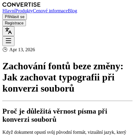
Hlavní
Produkty
Cenové informace
Blog
Přihlásit se
Registrace
🕒
Apr 13, 2026
Zachování fontů beze změny:
Jak zachovat typografii při
konverzi souborů
Proč je důležitá věrnost písma při
konverzi souborů
Když dokument opustí svůj původní formát, vizuální jazyk, který