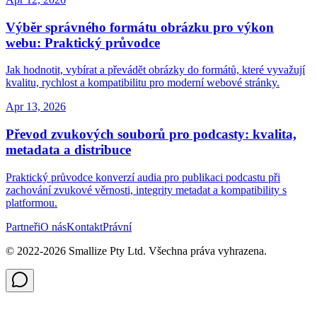
Výběr správného formátu obrázku pro výkon
webu: Praktický průvodce
Jak hodnotit, vybírat a převádět obrázky do formátů, které vyvažují
kvalitu, rychlost a kompatibilitu pro moderní webové stránky.
Apr 13, 2026
Převod zvukových souborů pro podcasty: kvalita,
metadata a distribuce
Praktický průvodce konverzí audia pro publikaci podcastu při
zachování zvukové věrnosti, integrity metadat a kompatibility s
platformou.
Partneři
O nás
Kontakt
Právní
© 2022-
2026
Smallize Pty Ltd.
Všechna práva vyhrazena.