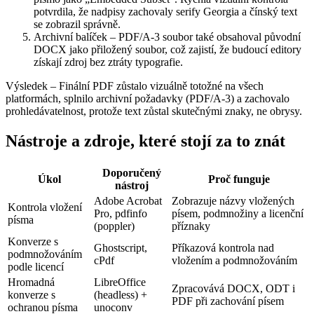
potvrdila, že nadpisy zachovaly serify Georgia a čínský text
se zobrazil správně.
Archivní balíček
– PDF/A‑3 soubor také obsahoval původní
DOCX jako přiložený soubor, což zajistí, že budoucí editory
získají zdroj bez ztráty typografie.
Výsledek
– Finální PDF zůstalo vizuálně totožné na všech
platformách, splnilo archivní požadavky (PDF/A‑3) a zachovalo
prohledávatelnost, protože text zůstal skutečnými znaky, ne obrysy.
Nástroje a zdroje, které stojí za to znát
Doporučený
Úkol
Proč funguje
nástroj
Adobe Acrobat
Zobrazuje názvy vložených
Kontrola vložení
Pro
,
pdfinfo
písem, podmnožiny a licenční
písma
(poppler)
příznaky
Konverze s
Ghostscript
,
Příkazová kontrola nad
podmnožováním
cPdf
vložením a podmnožováním
podle licencí
Hromadná
LibreOffice
Zpracovává DOCX, ODT i
konverze s
(headless) +
PDF při zachování písem
ochranou písma
unoconv