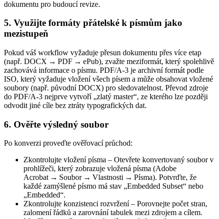
dokumentu pro budoucí revize.
5. Využijte formáty přátelské k písmům jako
mezistupeň
Pokud váš workflow vyžaduje přesun dokumentu přes více etap
(např. DOCX → PDF → ePub), zvažte meziformát, který spolehlivě
zachovává informace o písmu.
PDF/A‑3
je archivní formát podle
ISO, který vyžaduje vložení všech písem a může obsahovat vložené
soubory (např. původní DOCX) pro sledovatelnost. Převod zdroje
do PDF/A‑3 nejprve vytvoří „zlatý master“, ze kterého lze později
odvodit jiné cíle bez ztráty typografických dat.
6. Ověřte výsledný soubor
Po konverzi proveďte ověřovací průchod:
Zkontrolujte vložení písma
– Otevřete konvertovaný soubor v
prohlížeči, který zobrazuje vložená písma (Adobe
Acrobat →
Soubor → Vlastnosti → Písma
). Potvrďte, že
každé zamýšlené písmo má stav „Embedded Subset“ nebo
„Embedded“.
Zkontrolujte konzistenci rozvržení
– Porovnejte počet stran,
zalomení řádků a zarovnání tabulek mezi zdrojem a cílem.