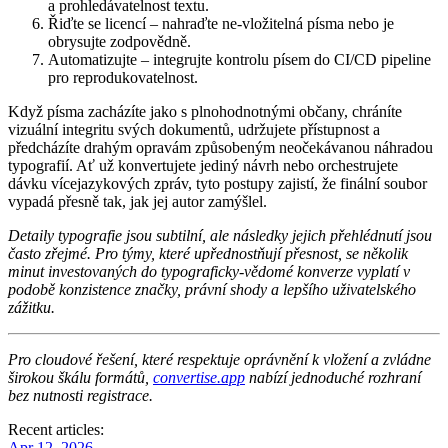
a prohledávatelnost textu.
Řiďte se licencí
– nahraďte ne‑vložitelná písma nebo je
obrysujte zodpovědně.
Automatizujte
– integrujte kontrolu písem do CI/CD pipeline
pro reprodukovatelnost.
Když písma zacházíte jako s plnohodnotnými občany, chráníte
vizuální integritu svých dokumentů, udržujete přístupnost a
předcházíte drahým opravám způsobeným neočekávanou náhradou
typografií. Ať už konvertujete jediný návrh nebo orchestrujete
dávku vícejazykových zpráv, tyto postupy zajistí, že finální soubor
vypadá přesně tak, jak jej autor zamýšlel.
Detaily typografie jsou subtilní, ale následky jejich přehlédnutí jsou
často zřejmé. Pro týmy, které upřednostňují přesnost, se několik
minut investovaných do typograficky‑vědomé konverze vyplatí v
podobě konzistence značky, právní shody a lepšího uživatelského
zážitku.
Pro cloudové řešení, které respektuje oprávnění k vložení a zvládne
širokou škálu formátů,
convertise.app
nabízí jednoduché rozhraní
bez nutnosti registrace.
Recent articles:
Apr 12, 2026