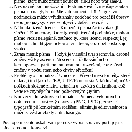
písmo, které může změnit tloušťku, šířku nebo tvar znaků.
Nesprávné podmnožování
– Podmnožování zmenšuje soubor
písma jen na glyfy použité v dokumentu. Příliš agresivní
podmnožka může vyřadit znaky potřebné pro pozdější úpravy
nebo pro jazyky, které se objeví v dalších revizích.
Náhrada řízená licencí
– Komerční písma často zakazují
vložení. Konvertory, které ignorují licenční podmínky, mohou
písmo vložit nelegálně, zatímco ty, které licenci respektují, jej
mohou nahradit generickou alternativou, což opět poškozuje
vzhled.
Ztráta metrik písma
– I když je vizuální tvar zachován, drobné
změny výšky ascendru/descendru, řádkování nebo
kerningových párů mohou posunout rozvržení, což způsobí
změny v počtu stran nebo chyby přetečení.
Problémy s normalizací Unicode
– Převod mezi formáty, které
ukládají text jako UTF‑8, UTF‑16 nebo starší kódování, může
poškodit složené znaky, zejména u jazyků s diakritikou, což
vede ke chybějícím nebo poškozeným glyfům.
Konverze do rastrových formátů
– Přeměna vektorového
dokumentu na rastrový obrázek (PNG, JPEG) „zmrzne“
typografii při konkrétním rozlišení, eliminuje editovatelnost a
může zavést artefakty anti‑aliasingu.
Pochopení těchto úskalí vám pomůže vybrat správný postup ještě
před samotnou konverzí.