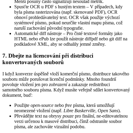
Menší posuny často signalizují nesoulad metrik.
Spusťte OCR u PDF s hustým textem
– V případech, kdy
byla písma rasterizována (např. skenované PDF), OCR
obnoví prohledávatelný text. OCR však použije výchozí
systémové písmo, pokud neurčíte vlastní mapu písma, což
naruší zachování původní typografie.
Automatické diff nástroje
– Pro čisté textové formáty jako
HTML nebo ePub lze použít nástroje
diffpdf
nebo
git diff
na
podkladové XML, aby se odhalily jemné změny.
7. Dbejte na licencování při distribuci
konvertovaných souborů
I když konverze úspěšně vloží komerční písmo, distribuce takového
souboru může porušovat licenční podmínky. Mnoho foundrií
povoluje vložení jen pro
zobrazení
a zakazuje redistribuci
samotného souboru písma. Když musíte veřejně sdílet konvertovaný
dokument, buď:
Použijte
open‑source
nebo
free
písma, která umožňují
neomezené vložení (např.
Libre Baskerville
,
Open Sans
).
Převádějte text na obrysy
pouze
pro finální, ne‑editovatelnou
verzi určenou k masové distribuci, čímž odstraníte soubor
písma, ale zachováte vizuální podobu.