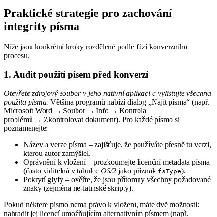
Praktické strategie pro zachování
integrity písma
Níže jsou konkrétní kroky rozdělené podle fází konverzního
procesu.
1. Audit použití písem před konverzí
Otevřete zdrojový soubor v jeho nativní aplikaci a vylistujte všechna
použita písma.
Většina programů nabízí dialog „Najít písma“ (např.
Microsoft Word →
Soubor → Info → Kontrola
problémů → Zkontrolovat dokument
). Pro každé písmo si
poznamenejte:
Název a verze písma
– zajišťuje, že používáte přesně tu verzi,
kterou autor zamýšlel.
Oprávnění k vložení
– prozkoumejte licenční metadata písma
(často viditelná v tabulce
OS/2
jako příznak
).
fsType
Pokrytí glyfy
– ověřte, že jsou přítomny všechny požadované
znaky (zejména ne‑latinské skripty).
Pokud některé písmo nemá právo k vložení, máte dvě možnosti:
nahradit jej licencí umožňujícím alternativním písmem (např.