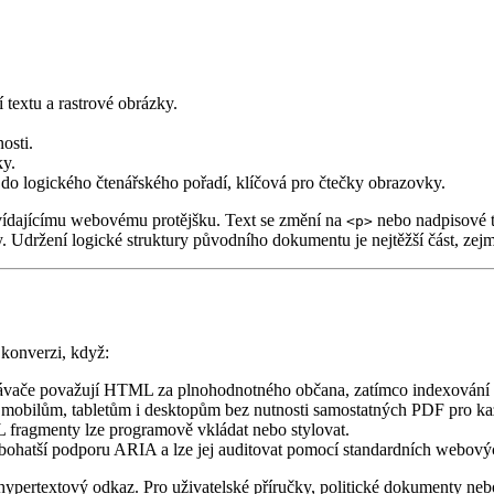
 textu a rastrové obrázky.
osti.
ky.
do logického čtenářského pořadí, klíčová pro čtečky obrazovky.
ovídajícímu webovému protějšku. Text se změní na
nebo nadpisové t
<p>
 Udržení logické struktury původního dokumentu je nejtěžší část, ze
konverzi, když:
ávače považují HTML za plnohodnotného občana, zatímco indexování
obilům, tabletům i desktopům bez nutnosti samostatných PDF pro kaž
ragmenty lze programově vkládat nebo stylovat.
hatší podporu ARIA a lze jej auditovat pomocí standardních webovýc
mý hypertextový odkaz. Pro uživatelské příručky, politické dokumenty 