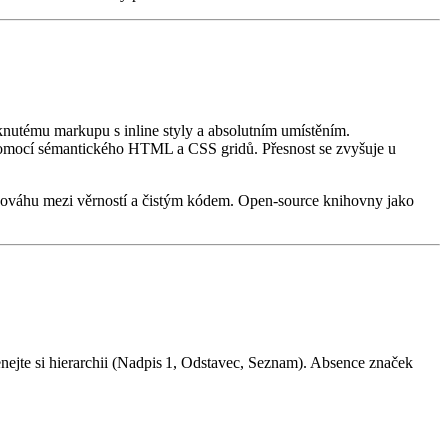
uknutému markupu s inline styly a absolutním umístěním.
u pomocí sémantického HTML a CSS gridů. Přesnost se zvyšuje u
nováhu mezi věrností a čistým kódem. Open‑source knihovny jako
te si hierarchii (Nadpis 1, Odstavec, Seznam). Absence značek