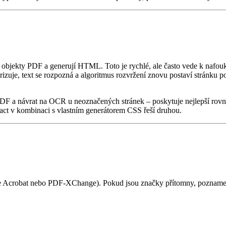
ní objekty PDF a generují HTML. Toto je rychlé, ale často vede k nafo
rizuje, text se rozpozná a algoritmus rozvržení znovu postaví stránk
PDF a návrat na OCR u neoznačených stránek – poskytuje nejlepší rov
ract v kombinaci s vlastním generátorem CSS řeší druhou.
Acrobat nebo PDF‑XChange). Pokud jsou značky přítomny, poznamenej