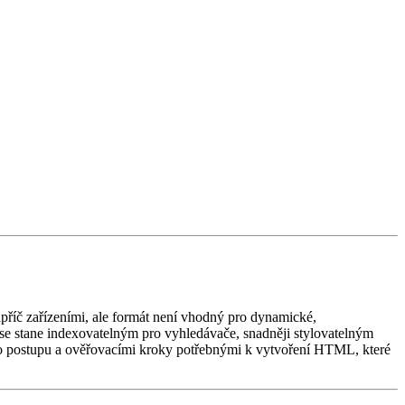
napříč zařízeními, ale formát není vhodný pro dynamické,
 se stane indexovatelným pro vyhledávače, snadněji stylovatelným
o postupu a ověřovacími kroky potřebnými k vytvoření HTML, které