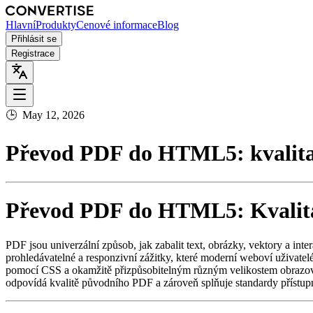
Hlavní
Produkty
Cenové informace
Blog
Přihlásit se
Registrace
🕒
May 12, 2026
Převod PDF do HTML5: kvalita,
Převod PDF do HTML5: Kvalita,
PDF jsou univerzální způsob, jak zabalit text, obrázky, vektory a int
prohledávatelné a responzivní zážitky, které moderní weboví uživate
pomocí CSS a okamžitě přizpůsobitelným různým velikostem obrazov
odpovídá kvalitě původního PDF a zároveň splňuje standardy přístupn