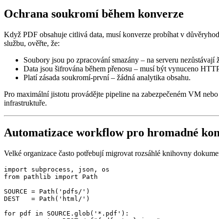
Ochrana soukromí během konverze
Když PDF obsahuje citlivá data, musí konverze probíhat v důvěryhodn
službu, ověřte, že:
Soubory jsou po zpracování smazány
– na serveru nezůstávají 
Data jsou šifrována během přenosu
– musí být vynuceno HTT
Platí zásada soukromí‑první
– žádná analytika obsahu.
Pro maximální jistotu provádějte pipeline na zabezpečeném VM nebo
infrastruktuře.
Automatizace workflow pro hromadné ko
Velké organizace často potřebují migrovat rozsáhlé knihovny dokument
import subprocess, json, os

from pathlib import Path

SOURCE = Path('pdfs/')

DEST   = Path('html/')

for pdf in SOURCE.glob('*.pdf'):
