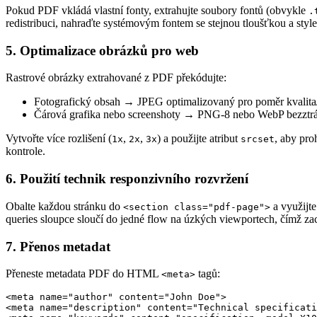
Pokud PDF vkládá vlastní fonty, extrahujte soubory fontů (obvykle
.
redistribuci, nahraďte systémovým fontem se stejnou tloušťkou a styl
5. Optimalizace obrázků pro web
Rastrové obrázky extrahované z PDF překódujte:
Fotografický obsah
→ JPEG optimalizovaný pro poměr kvalita/
Čárová grafika nebo screenshoty
→ PNG‑8 nebo WebP bezztrá
Vytvořte více rozlišení (
,
,
) a použijte atribut
, aby pro
1x
2x
3x
srcset
kontrole.
6. Použití technik responzivního rozvržení
Obalte každou stránku do
a využijte
<section class="pdf-page">
queries sloupce sloučí do jedné flow na úzkých viewportech, čímž zach
7. Přenos metadat
Přeneste metadata PDF do HTML
tagů:
<meta>
<meta name="author" content="John Doe">

<meta name="description" content="Technical specificati