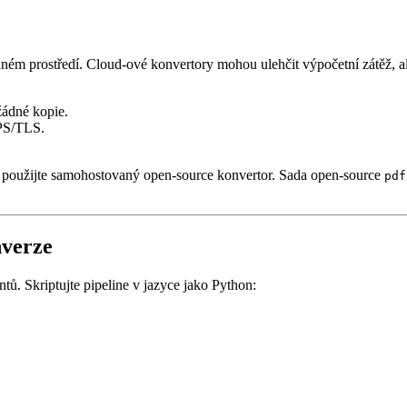
ém prostředí. Cloud‑ové konvertory mohou ulehčit výpočetní zátěž, ale
žádné kopie.
PS/TLS.
 použijte samohostovaný open‑source konvertor. Sada open‑source
pdf
nverze
ů. Skriptujte pipeline v jazyce jako Python: