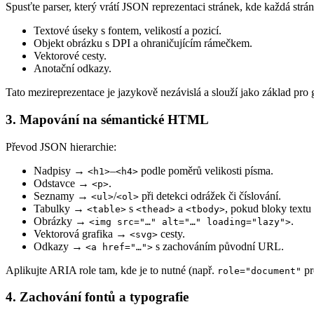
Spusťte parser, který vrátí JSON reprezentaci stránek, kde každá strá
Textové úseky s fontem, velikostí a pozicí.
Objekt obrázku s DPI a ohraničujícím rámečkem.
Vektorové cesty.
Anotační odkazy.
Tato mezireprezentace je jazykově nezávislá a slouží jako základ p
3. Mapování na sémantické HTML
Převod JSON hierarchie:
Nadpisy →
–
podle poměrů velikosti písma.
<h1>
<h4>
Odstavce →
.
<p>
Seznamy →
/
při detekci odrážek či číslování.
<ul>
<ol>
Tabulky →
s
a
, pokud bloky textu
<table>
<thead>
<tbody>
Obrázky →
.
<img src="…" alt="…" loading="lazy">
Vektorová grafika →
cesty.
<svg>
Odkazy →
s zachováním původní URL.
<a href="…">
Aplikujte
ARIA role
tam, kde je to nutné (např.
pr
role="document"
4. Zachování fontů a typografie