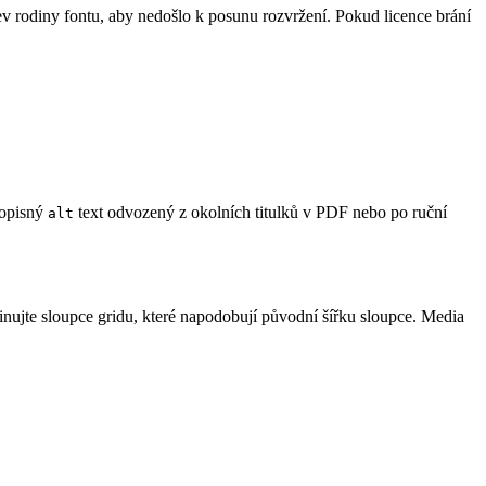
ev rodiny fontu, aby nedošlo k posunu rozvržení. Pokud licence brání
popisný
text odvozený z okolních titulků v PDF nebo po ruční
alt
inujte sloupce gridu, které napodobují původní šířku sloupce. Media