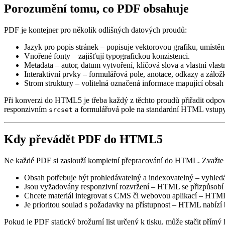
Porozumění tomu, co PDF obsahuje
PDF je kontejner pro několik odlišných datových proudů:
Jazyk pro popis stránek
– popisuje vektorovou grafiku, umístění
Vnořené fonty
– zajišťují typografickou konzistenci.
Metadata
– autor, datum vytvoření, klíčová slova a vlastní vlastn
Interaktivní prvky
– formulářová pole, anotace, odkazy a zálož
Strom struktury
– volitelná označená informace mapující obsah 
Při konverzi do HTML5 je třeba každý z těchto proudů přiřadit odp
responzivním
a formulářová pole na standardní HTML vstupy.
srcset
Kdy převádět PDF do HTML5
Ne každé PDF si zaslouží kompletní přepracování do HTML. Zvažte 
Obsah potřebuje být prohledávatelný a indexovatelný
– vyhled
Jsou vyžadovány responzivní rozvržení
– HTML se přizpůsobí m
Chcete materiál integrovat s CMS či webovou aplikací
– HTML f
Je prioritou soulad s požadavky na přístupnost
– HTML nabízí bo
Pokud je PDF statický brožurní list určený k tisku, může stačit pří