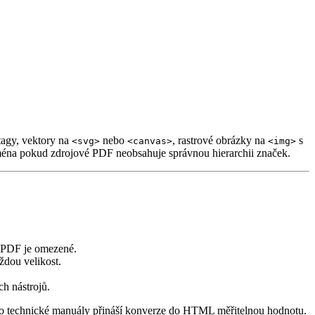
agy, vektory na
nebo
, rastrové obrázky na
s
<svg>
<canvas>
<img>
jména pokud zdrojové PDF neobsahuje správnou hierarchii značek.
 PDF je omezené.
dou velikost.
h nástrojů.
nebo technické manuály přináší konverze do HTML měřitelnou hodnotu.