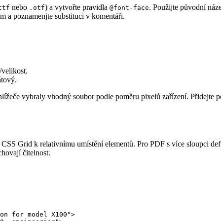
nebo
) a vytvořte pravidla
. Použijte původní náz
ttf
.otf
@font-face
em a poznamenjte substituci v komentáři.
velikost.
tový.
hlížeče vybraly vhodný soubor podle poměru pixelů zařízení. Přidejte 
 CSS Grid k relativnímu umístění elementů. Pro PDF s více sloupci def
ovají čitelnost.
on for model X100">
