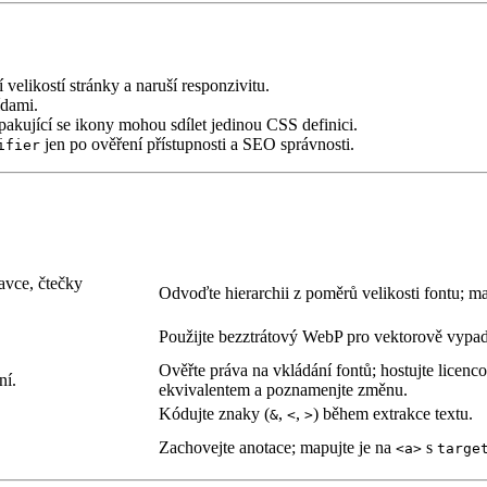
velikostí stránky a naruší responzivitu.
ídami.
opakující se ikony mohou sdílet jedinou CSS definici.
jen po ověření přístupnosti a SEO správnosti.
ifier
avce, čtečky
Odvoďte hierarchii z poměrů velikosti fontu; ma
Použijte bezztrátový WebP pro vektorově vypad
Ověřte práva na vkládání fontů; hostujte lic
ní.
ekvivalentem a poznamenjte změnu.
Kódujte znaky (
,
,
) během extrakce textu.
&
<
>
Zachovejte anotace; mapujte je na
s
<a>
targe