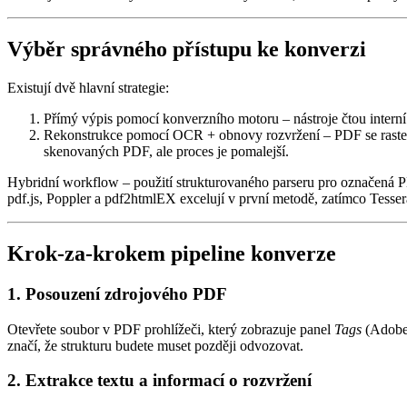
Výběr správného přístupu ke konverzi
Existují dvě hlavní strategie:
Přímý výpis pomocí konverzního motoru
– nástroje čtou inter
Rekonstrukce pomocí OCR + obnovy rozvržení
– PDF se raste
skenovaných PDF, ale proces je pomalejší.
Hybridní workflow – použití strukturovaného parseru pro označená 
pdf.js
,
Poppler
a
pdf2htmlEX
excelují v první metodě, zatímco Tesse
Krok‑za‑krokem pipeline konverze
1. Posouzení zdrojového PDF
Otevřete soubor v PDF prohlížeči, který zobrazuje panel
Tags
(Adobe 
značí, že strukturu budete muset později odvozovat.
2. Extrakce textu a informací o rozvržení