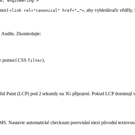
omocí
, aby vyhledávače věděly, k
<link rel="canonical" href="…">
udits. Zkontrolujte:
vte pomocí CSS
).
filter
ful Paint (LCP)
pod 2 sekundy na 3G připojení. Pokud LCP dominují ve
CMS. Nastavte automatické
checksum
porovnání mezi původní textovou