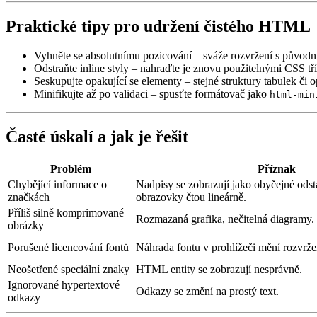
Praktické tipy pro udržení čistého HTML
Vyhněte se absolutnímu pozicování
– sváže rozvržení s původní 
Odstraňte inline styly
– nahraďte je znovu použitelnými CSS tř
Seskupujte opakující se elementy
– stejné struktury tabulek či 
Minifikujte až po validaci
– spusťte formátovač jako
html-min
Časté úskalí a jak je řešit
Problém
Příznak
Chybějící informace o
Nadpisy se zobrazují jako obyčejné odst
značkách
obrazovky čtou lineárně.
Příliš silně komprimované
Rozmazaná grafika, nečitelná diagramy.
obrázky
Porušené licencování fontů
Náhrada fontu v prohlížeči mění rozvrže
Neošetřené speciální znaky
HTML entity se zobrazují nesprávně.
Ignorované hypertextové
Odkazy se změní na prostý text.
odkazy