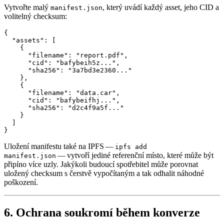
Vytvořte malý
, který uvádí každý asset, jeho CID a
manifest.json
volitelný checksum:
{

  "assets": [

    {

      "filename": "report.pdf",

      "cid": "bafybeih5z...",

      "sha256": "3a7bd3e2360..."

    },

    {

      "filename": "data.car",

      "cid": "bafybeifhj...",

      "sha256": "d2c4f9a5f..."

    }

  ]

Uložení manifestu také na IPFS —
ipfs add
— vytvoří jediné referenční místo, které může být
manifest.json
připíno více uzly. Jakýkoli budoucí spotřebitel může porovnat
uložený checksum s čerstvě vypočítaným a tak odhalit náhodné
poškození.
6. Ochrana soukromí během konverze