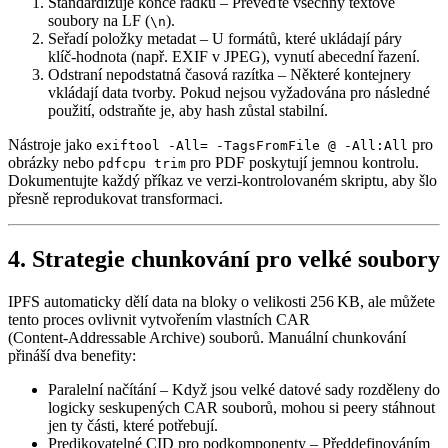
Standardizuje konce řádků
– Převeďte všechny textové
soubory na LF (
).
\n
Seřadí položky metadat
– U formátů, které ukládají páry
klíč‑hodnota (např. EXIF v JPEG), vynutí abecední řazení.
Odstraní nepodstatná časová razítka
– Některé kontejnery
vkládají data tvorby. Pokud nejsou vyžadována pro následné
použití, odstraňte je, aby hash zůstal stabilní.
Nástroje jako
pro
exiftool -All= -TagsFromFile @ -All:All
obrázky nebo
pro PDF poskytují jemnou kontrolu.
pdfcpu trim
Dokumentujte každý příkaz ve verzi‑kontrolovaném skriptu, aby šlo
přesně reprodukovat transformaci.
4. Strategie chunkování pro velké soubory
IPFS automaticky dělí data na bloky o velikosti 256 KB, ale můžete
tento proces ovlivnit vytvořením vlastních CAR
(Content‑Addressable Archive) souborů. Manuální chunkování
přináší dva benefity:
Paralelní načítání
– Když jsou velké datové sady rozděleny do
logicky seskupených CAR souborů, mohou si peery stáhnout
jen ty části, které potřebují.
Predikovatelné CID pro podkomponenty
– Předdefinováním