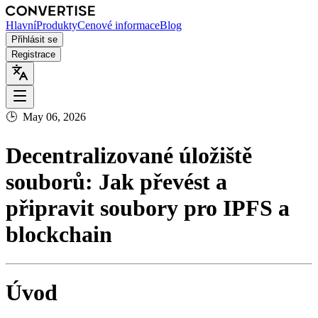
Hlavní
Produkty
Cenové informace
Blog
Přihlásit se
Registrace
🕒
May 06, 2026
Decentralizované úložiště
souborů: Jak převést a
připravit soubory pro IPFS a
blockchain
Úvod