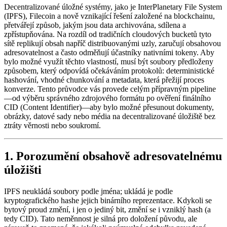
Decentralizované úložné systémy, jako je InterPlanetary File System
(IPFS), Filecoin a nově vznikající řešení založené na blockchainu,
přetvářejí způsob, jakým jsou data archivována, sdílena a
zpřístupňována. Na rozdíl od tradičních cloudových bucketů tyto
sítě replikují obsah napříč distribuovanými uzly, zaručují obsahovou
adresovatelnost a často odměňují účastníky nativními tokeny. Aby
bylo možné využít těchto vlastností, musí být soubory předloženy
způsobem, který odpovídá očekáváním protokolů: deterministické
hashování, vhodné chunkování a metadata, která přežijí proces
konverze. Tento průvodce vás provede celým přípravným pipeline
—od výběru správného zdrojového formátu po ověření finálního
CID (Content Identifier)—aby bylo možné přesunout dokumenty,
obrázky, datové sady nebo média na decentralizované úložiště bez
ztráty věrnosti nebo soukromí.
1. Porozumění obsahově adresovatelnému
úložišti
IPFS neukládá soubory podle jména; ukládá je podle
kryptografického hashe jejich binárního reprezentace. Kdykoli se
bytový proud změní, i jen o jediný bit, změní se i vzniklý hash (a
tedy CID). Tato neměnnost je silná pro doložení původu, ale