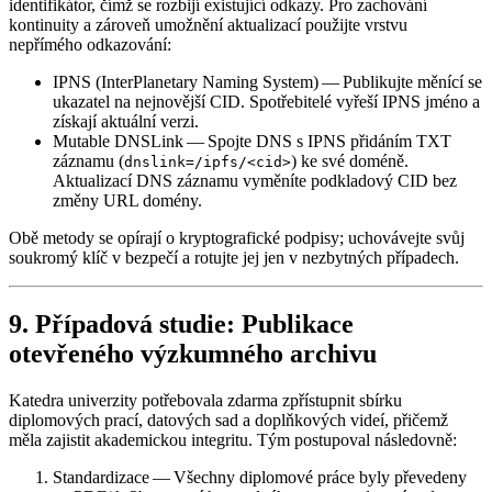
identifikátor, čímž se rozbijí existující odkazy. Pro zachování
kontinuity a zároveň umožnění aktualizací použijte vrstvu
nepřímého odkazování:
IPNS (InterPlanetary Naming System)
— Publikujte měnící se
ukazatel na nejnovější CID. Spotřebitelé vyřeší IPNS jméno a
získají aktuální verzi.
Mutable DNSLink
— Spojte DNS s IPNS přidáním TXT
záznamu (
) ke své doméně.
dnslink=/ipfs/<cid>
Aktualizací DNS záznamu vyměníte podkladový CID bez
změny URL domény.
Obě metody se opírají o kryptografické podpisy; uchovávejte svůj
soukromý klíč v bezpečí a rotujte jej jen v nezbytných případech.
9. Případová studie: Publikace
otevřeného výzkumného archivu
Katedra univerzity potřebovala zdarma zpřístupnit sbírku
diplomových prací, datových sad a doplňkových videí, přičemž
měla zajistit akademickou integritu. Tým postupoval následovně:
Standardizace
— Všechny diplomové práce byly převedeny