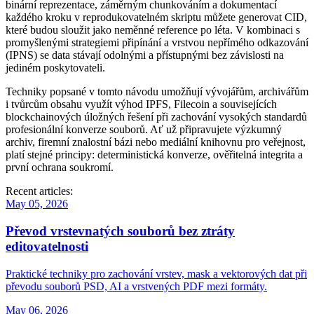
binární reprezentace, záměrným chunkováním a dokumentací
každého kroku v reprodukovatelném skriptu můžete generovat CID,
které budou sloužit jako neměnné reference po léta. V kombinaci s
promyšlenými strategiemi připínání a vrstvou nepřímého odkazování
(IPNS) se data stávají odolnými a přístupnými bez závislosti na
jediném poskytovateli.
Techniky popsané v tomto návodu umožňují vývojářům, archivářům
i tvůrcům obsahu využít výhod IPFS, Filecoin a souvisejících
blockchainových úložných řešení při zachování vysokých standardů
profesionální konverze souborů. Ať už připravujete výzkumný
archiv, firemní znalostní bázi nebo mediální knihovnu pro veřejnost,
platí stejné principy: deterministická konverze, ověřitelná integrita a
první ochrana soukromí.
Recent articles:
May 05, 2026
Převod vrstevnatých souborů bez ztráty
editovatelnosti
Praktické techniky pro zachování vrstev, mask a vektorových dat při
převodu souborů PSD, AI a vrstvených PDF mezi formáty.
May 06, 2026