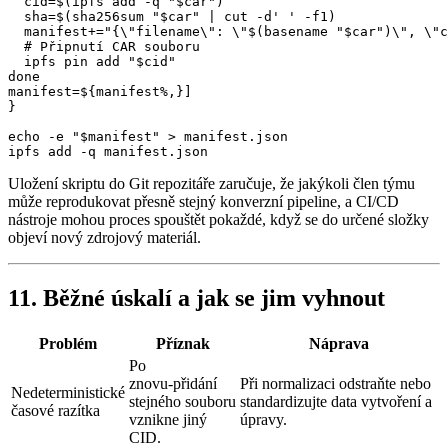
  cid=$(ipfs add -q "$car")

  sha=$(sha256sum "$car" | cut -d' ' -f1)

  manifest+="{\"filename\": \"$(basename "$car")\", \"c
  # Připnutí CAR souboru

  ipfs pin add "$cid"

done

manifest=${manifest%,}]

}

echo -e "$manifest" > manifest.json

Uložení skriptu do Git repozitáře zaručuje, že jakýkoli člen týmu
může reprodukovat přesně stejný konverzní pipeline, a CI/CD
nástroje mohou proces spouštět pokaždé, když se do určené složky
objeví nový zdrojový materiál.
11. Běžné úskalí a jak se jim vyhnout
Problém
Příznak
Náprava
Po
znovu‑přidání
Při normalizaci odstraňte nebo
Nedeterministické
stejného souboru
standardizujte data vytvoření a
časové razítka
vznikne jiný
úpravy.
CID.