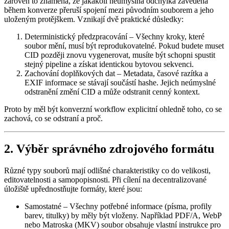
zároveň to znamená, že jakákoli neúmyslná odchylka zavedená
během konverze přeruší spojení mezi původním souborem a jeho
uloženým protějškem. Vznikají dvě praktické důsledky:
Deterministický předzpracování
– Všechny kroky, které
soubor mění, musí být reprodukovatelné. Pokud budete muset
CID později znovu vygenerovat, musíte být schopni spustit
stejný pipeline a získat identickou bytovou sekvenci.
Zachování doplňkových dat
– Metadata, časové razítka a
EXIF informace se stávají součástí hashe. Jejich neúmyslné
odstranění změní CID a může odstranit cenný kontext.
Proto by měl být konverzní workflow explicitní ohledně toho, co se
zachová, co se odstraní a proč.
2. Výběr správného zdrojového formátu
Různé typy souborů mají odlišné charakteristiky co do velikosti,
editovatelnosti a samopopisnosti. Při cílení na decentralizované
úložiště upřednostňujte formáty, které jsou:
Samostatné
– Všechny potřebné informace (písma, profily
barev, titulky) by měly být vloženy. Například PDF/A, WebP
nebo Matroska (MKV) soubor obsahuje vlastní instrukce pro