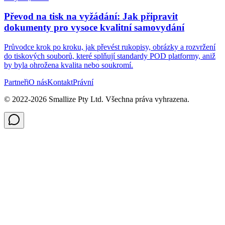
Převod na tisk na vyžádání: Jak připravit
dokumenty pro vysoce kvalitní samovydání
Průvodce krok po kroku, jak převést rukopisy, obrázky a rozvržení
do tiskových souborů, které splňují standardy POD platformy, aniž
by byla ohrožena kvalita nebo soukromí.
Partneři
O nás
Kontakt
Právní
© 2022-
2026
Smallize Pty Ltd.
Všechna práva vyhrazena.