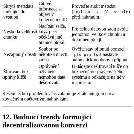
Citlivé
Skrytá metadata
Proveďte audit metadat
informace se
unikající do
(
)
exiftool -a -G1 -s file
objeví v
výstupu
před nahráním.
konečném CID.
Načítání selže,
Pro celou datovou sadu zvolte
Neshoda velikosti
když peer
jednotnou velikost chunku a
chunku
očekává jiné
dokumentujte ji.
hranice bloků.
Soubor po
Ověřte stav připnutí pomocí
Nezapnutý obsah
několika dnech
a nastavte
ipfs pin ls
zmizí.
automatickou obnovu připnutí.
Oprávnění
Ukládejte dešifrovací klíče do
Šifrování bez
uživatelé
bezpečného správcovského
správy klíčů
nemohou data
systému a odkazujte na ně v
dešifrovat.
manifestu.
Řešení těchto problémů včas zabraňuje ztrátě integritu dat a
zbytečným opětovným nahrávkám.
12. Budoucí trendy formující
decentralizovanou konverzi