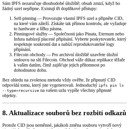
Sám IPFS nezaručuje dlouhodobé úložiště; obsah zmizí, když ho
žádný uzel nepřipne. Existují tři doplňkové přístupy:
Self‑pinning
— Provozujte vlastní IPFS uzel a připněte CID,
na které vám záleží. Získáte tak přímou kontrolu, ale vyžaduje
to hardware a šířku pásma.
Pinningové služby
— Společnosti jako Pinata, Eternum nebo
Infura nabízejí placené připínání. Vyberte poskytovatele, který
respektuje soukromí dat a nabízí reprodukovatelné logy
připínání.
Filecoin obchody
— Pro archivní úložiště uzavřete úložní
smlouvu na síti Filecoin. Obchod váže důkaz replikace těžaře
k vašim datům, čímž zajišťuje jejich přítomnost po
dohodnutou dobu.
Bez ohledu na zvolenou metodu vždy ověřte, že připnutý CID
odpovídá tomu, který jste vygenerovali. Jednoduchý
ipfs pin ls
na vašem uzlu vypíše všechny připnuté
--type=recursive
objekty.
8. Aktualizace souborů bez rozbití odkazů
Protože CID jsou neměnné, jakákoli změna souboru vytvoří nový