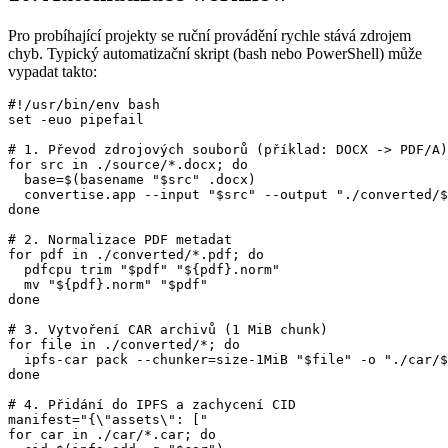
Pro probíhající projekty se ruční provádění rychle stává zdrojem
chyb. Typický automatizační skript (bash nebo PowerShell) může
vypadat takto:
#!/usr/bin/env bash

set -euo pipefail

# 1. Převod zdrojových souborů (příklad: DOCX -> PDF/A)

for src in ./source/*.docx; do

  base=$(basename "$src" .docx)

  convertise.app --input "$src" --output "./converted/$
done

# 2. Normalizace PDF metadat

for pdf in ./converted/*.pdf; do

  pdfcpu trim "$pdf" "${pdf}.norm"

  mv "${pdf}.norm" "$pdf"

done

# 3. Vytvoření CAR archivů (1 MiB chunk)

for file in ./converted/*; do

  ipfs-car pack --chunker=size-1MiB "$file" -o "./car/$
done

# 4. Přidání do IPFS a zachycení CID

manifest="{\"assets\": ["

for car in ./car/*.car; do
