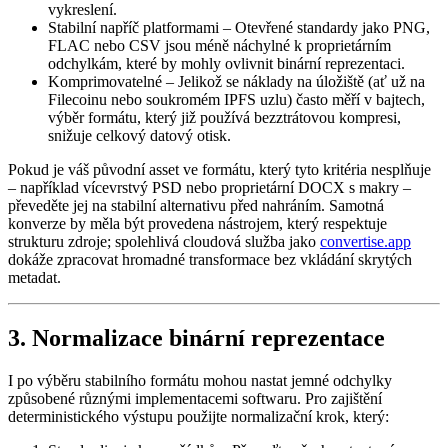
vykreslení.
Stabilní napříč platformami
– Otevřené standardy jako PNG,
FLAC nebo CSV jsou méně náchylné k proprietárním
odchylkám, které by mohly ovlivnit binární reprezentaci.
Komprimovatelné
– Jelikož se náklady na úložiště (ať už na
Filecoinu nebo soukromém IPFS uzlu) často měří v bajtech,
výběr formátu, který již používá bezztrátovou kompresi,
snižuje celkový datový otisk.
Pokud je váš původní asset ve formátu, který tyto kritéria nesplňuje
– například vícevrstvý PSD nebo proprietární DOCX s makry –
převeděte jej na stabilní alternativu před nahráním. Samotná
konverze by měla být provedena nástrojem, který respektuje
strukturu zdroje; spolehlivá cloudová služba jako
convertise.app
dokáže zpracovat hromadné transformace bez vkládání skrytých
metadat.
3. Normalizace binární reprezentace
I po výběru stabilního formátu mohou nastat jemné odchylky
způsobené různými implementacemi softwaru. Pro zajištění
deterministického výstupu použijte normalizační krok, který: