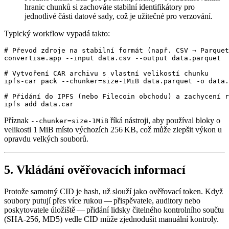
hranic chunků si zachováte stabilní identifikátory pro
jednotlivé části datové sady, což je užitečné pro verzování.
Typický workflow vypadá takto:
# Převod zdroje na stabilní formát (např. CSV → Parquet
convertise.app --input data.csv --output data.parquet

# Vytvoření CAR archivu s vlastní velikostí chunku

ipfs-car pack --chunker=size-1MiB data.parquet -o data.
# Přidání do IPFS (nebo Filecoin obchodu) a zachycení r
Příznak
říká nástroji, aby používal bloky o
--chunker=size-1MiB
velikosti 1 MiB místo výchozích 256 KB, což může zlepšit výkon u
opravdu velkých souborů.
5. Vkládání ověřovacích informací
Protože samotný CID je hash, už slouží jako ověřovací token. Když
soubory putují přes více rukou — přispěvatele, auditory nebo
poskytovatele úložiště — přidání lidsky čitelného kontrolního součtu
(SHA‑256, MD5) vedle CID může zjednodušit manuální kontroly.