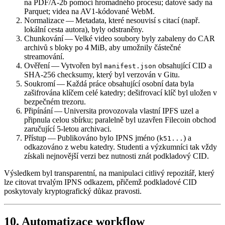
na PDF/A‑2b pomocí hromadného procesu; datové sady na
Parquet; videa na AV1‑kódované WebM.
Normalizace
— Metadata, které nesouvisí s citací (např.
lokální cesta autora), byly odstraněny.
Chunkování
— Velké video soubory byly zabaleny do CAR
archivů s bloky po 4 MiB, aby umožnily částečné
streamování.
Ověření
— Vytvořen byl
obsahující CID a
manifest.json
SHA‑256 checksumy, který byl verzován v Gitu.
Soukromí
— Každá práce obsahující osobní data byla
zašifrována klíčem celé katedry; dešifrovací klíč byl uložen v
bezpečném trezoru.
Připínání
— Universita provozovala vlastní IPFS uzel a
připnula celou sbírku; paralelně byl uzavřen Filecoin obchod
zaručující 5‑letou archivaci.
Přístup
— Publikováno bylo IPNS jméno (
) a
k51...
odkazováno z webu katedry. Studenti a výzkumníci tak vždy
získali nejnovější verzi bez nutnosti znát podkladový CID.
Výsledkem byl transparentní, na manipulaci citlivý repozitář, který
lze citovat trvalým IPNS odkazem, přičemž podkladové CID
poskytovaly kryptografický důkaz pravosti.
10. Automatizace workflow