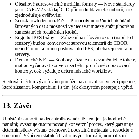
Obsahově adresovatelné mediální formáty
— Nové standardy
jako CAR‑V2 vkládají CID přímo do hlaviček souborů, což
zjednodušuje ověřování.
Zero‑knowledge úložiště
— Protocoly umožňující ukládání
šifrovaných dat s možností vyhledávat indexy snižují potřebu
samostatných redakčních kroků.
Edge‑to‑IPFS brány
— Zařízení na síťovém okraji (např. IoT
senzory) budou konvertovat surovou telemetrii do CBOR
nebo Parquet a přímo pushovat do IPFS, obcházejí centrální
servery.
Dynamické NFT
— Soubory vázané na nezaměnitelné tokeny
mohou vyžadovat konverzi za běhu pro různé zobrazovací
kontexty, což vyžaduje deterministické workflow.
Sledování těchto vývojů vám pomůže navrhovat konverzní pipeline,
které zůstanou kompatibilní i s tím, jak ekosystém postupuje vpřed.
13. Závěr
Umístění souborů na decentralizované sítě není jen jednoduché
nahrání; vyžaduje disciplinovaný konverzní proces, který garantuje
deterministický výstup, zachovává podstatná metadata a respektuje
soukromí. Výběrem stabilních zdrojových formátů, normalizací