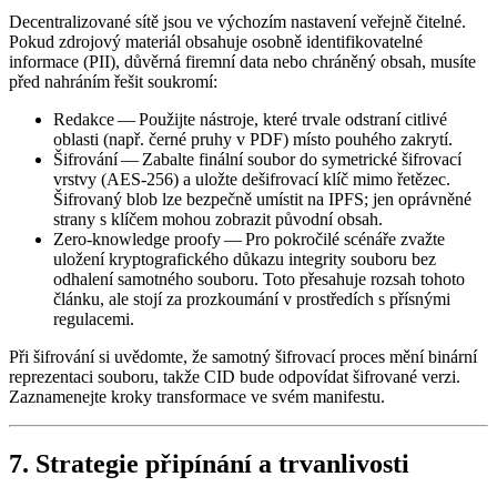
Decentralizované sítě jsou ve výchozím nastavení veřejně čitelné.
Pokud zdrojový materiál obsahuje osobně identifikovatelné
informace (PII), důvěrná firemní data nebo chráněný obsah, musíte
před nahráním řešit soukromí:
Redakce
— Použijte nástroje, které trvale odstraní citlivé
oblasti (např. černé pruhy v PDF) místo pouhého zakrytí.
Šifrování
— Zabalte finální soubor do symetrické šifrovací
vrstvy (AES‑256) a uložte dešifrovací klíč mimo řetězec.
Šifrovaný blob lze bezpečně umístit na IPFS; jen oprávněné
strany s klíčem mohou zobrazit původní obsah.
Zero‑knowledge proofy
— Pro pokročilé scénáře zvažte
uložení kryptografického důkazu integrity souboru bez
odhalení samotného souboru. Toto přesahuje rozsah tohoto
článku, ale stojí za prozkoumání v prostředích s přísnými
regulacemi.
Při šifrování si uvědomte, že samotný šifrovací proces mění binární
reprezentaci souboru, takže CID bude odpovídat šifrované verzi.
Zaznamenejte kroky transformace ve svém manifestu.
7. Strategie připínání a trvanlivosti