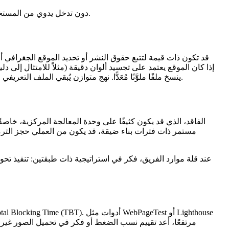
تضمن هذه الطريقة أن المتصفحات القادرة على فك شفرة AVIF تستلم الملف الأصغر، بينما تتراجع المتصفحات الأخرى بأناقة إلى JPEG دون تدخل يدوي من المستخدم.
ينسخ ملفًا ملوَّنًا مُعَدًّا. نهج متوازن يُبقي الملف التعريفي الضروري ويُزيل البقية، ما ينتج ملفًا أنحف دون التأثير على الدقة البصرية.
مستمر ذات فترات بناء ضيقة، قد يكون من العملي حجز الترميزا
عند قلة موارد الفريق، فكر في استراتيجية ذات طبقتين: تنفيذ تحو
. أدوات مثل WebPageTest أو Lighthouse
tal Blocking Time (TBT)