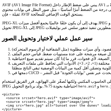
(AV1 Image File Format) يبني على ضغط الإطار داخل AV1 للفيديو، مُقدِّمًا تقليلًا يصل إلى 50 % في الحجم مقارنةً بـ WebP لنفس الجودة الإدراكية. يدعم HDR، نطاق ألوان واسع، ووضعيات بدون فقد مع
AVIF
قصى درجة من الضغط أمرًا أساسيًا – مثل صور البطل في بوابات محتوى
ثقيلة – فإن AVIF يستحق الوقت الإضافي للمعالجة.
يهدف إلى أن يكون خلفًا عالميًا يجمع أفضل ميزات JPEG و PNG و WebP. يدعم أوضاعًا بدون فقد ومع فقد، عرضًا تدرجيًا، وقنوات ألفا. سرعة الترميز تنافسية، والصيغة تُعِدّ مسار توافق خلفي عبر
JPEG‑XL
سير عمل عملي لاختيار وتحويل الصور
– اعتماد خط أنابيب قابل للبرمجة يستقبل الصورة المصدر، يطبق الصيغة المختارة بالإعدادات المثلى، ويخرج نسخًا بأكثاف مختلفة (1×، 2×، 3×). الأدوات التي تحافظ على ملفات التعريف
دمجها في CI/CD
ملي: مدونة تصوير تعرض صور بطل بدقة 1920 × 1080 على الحاسوب المكتبي ولكنها تُصغّر على الهواتف. قرر الفريق استخدام AVIF بفضل ضغطه المتفوق، وضع هدف SSIM بقيمة 0.95، وخلق نسخة
و
JPEG احتياطية بجودة 75 %. يولّد برنامج التحويل
hero.avif
hero.
<picture>

  <source srcset="hero.avif" type="image/avif">

  <source srcset="hero.jpg" type="image/jpeg">

  <img src="hero.jpg" alt="Sunset over the dunes" loadi