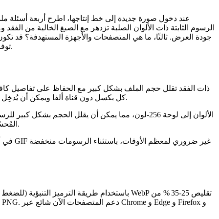
عند دخول صورة جديدة إلى خط إنتاجها، اطرح أربعة أسئلة ملمو
الرسوم الثابتة ذات الألوان الصلبة تزدهر مع الصيغ الخالية من الفقد ومب
جودة العرض. ثالثًا،
ما هي المتصفحات والأجهزة المستهدفة؟
قد تكون 
quantifying an acceptable SSIM (Structural Similarity Index) أو عتبة PSNR (Peak Signal‑to‑Noise Ratio) توفر معيارًا موضوعيًا.
يُشفّر JPEG كل بكسل دون قناة ألفا ويمكن أن يُدخِل تشوهات رنين حول الحواف ذات التباين العالي – مشاكل تُصبح ملحوظة عندما تُضغط الصور بشدة لسيناريوهات النطاق منخفض.
على التدرجات. يحتفظ PNG‑24 بعمق اللون الحقيقي والشفافية، لكن حجمه قد ينافس أو يتجاوز JPEG المُحسّن جيدًا، خصوصًا للصور الفوتوغرافية.