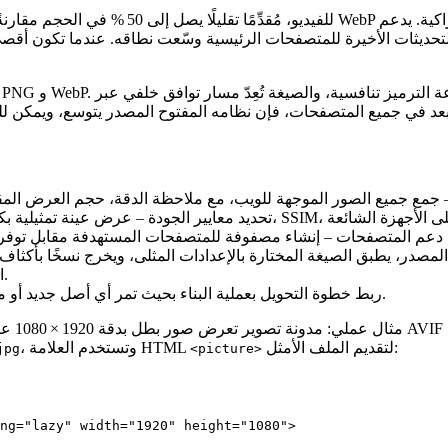
لكن التحديثات الأخيرة للمتصفحات الرئيسية وسّعت نطاقه. عندما تكون أ
تحديد معايير الجودة
دعم المتصفحات
اللونية وتضمّن أقل كمية من البيانات الوصفية تبقي الناتج منظمًا.
– ربط خطوة التحويل بعملية البناء بحيث تمر أي أصل جديد أو محدث عبر نفس “بوابات الجودة” قبل النشر.
مثال ع
لتقديم الملف الأمثل:
، وتستخدم العلامة HTML
jpg
<picture>
ng="lazy" width="1920" height="1080">
