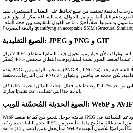
تدرجات الدقيقة تستفيد من صيغ تحافظ على النغمات المستمرة، بينما
يغ تدعم قناة ألفا، وتعامل الحواف شبه الشفافة يمكن أن يؤثر على
سيون يدعمونها أصلاً. أخيرًا،
ما هو القبول للمقايضة بين حجم الملف
والدقة البصرية؟
الصيغ التقليدية: JPEG و PNG و GIF
لا يزال JPEG هو العمود الفقري للصور الفوتوغرافية لأن خوارزمية تحويل جيب التمام المتقطع (DCT) ذات الفقد تقلل حجم الملف بشكل كبير مع الحفاظ على تفاصيل كافية لمعظم حالات الاستخدام. ومع ذلك،
يقدم PNG، بنسختيه الرئيسيتين (PNG‑8 و PNG‑24)، ضغطًا بدون فقد ودعمًا كاملًا للشفافية. يحد PNG‑8 الألوان إلى لوحة 256‑لون، مما يمكن أن يقلل الحجم بشكل كبير للرسومات البسيطة لكنه قد يُنتج تظليلًا
كان GIF، في أيامه الأولى، هو الصيغة الافتراضية للرسوم المتحركة البسيطة، لكنه يعاني من حد 256 لونًا وضغط غير فعال. جعلت البدائل الحديثة GIF غير ضروري لمعظم الأوقات، باستثناء الرسومات منخفضة
الدقة جدًا التي تتطلب دعمًا تقليديًا صارمًا.
قدمته جوجل لتجمع بين كفاءة ضغط JPEG ودعم الشفافية في PNG. باستخدام طريقة الترميز التنبؤية (للضغط الفاقد) أو مخطط بدون فقد يعتمد على ترميز الانتروبي، يمكن لـ WebP تقليص 25‑35 % من
WebP
حجم البايتات مقارنةً بـ JPEG مع جودة بصرية مماثلة. إصداره الفاقد يدعم الشفافية، والنسخة الخالية من الفقد غالبًا ما تُنتج ملفات أصغر من PNG. دعم المتصفحات الآن شائع عبر Chrome و Edge و Firefox و