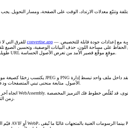
— واجهات برمجة تطبيقات تستقبل صورة مصدر وتعيد الصيغة المطلوبة مع إعدادات جودة قابلة للتخصيص.
convertise.app
للفرق التي لا تملك بنية تحتية ترميزية داخلية، توفر خدمات التحويل السحابية — مثل
ظ على مساحة اللون، حذف البيانات الوصفية، وتحسين الصيغ تلقائيًا. عند استخدام مثل 
طويلة، وأن المزود يلتزم باللوائح الخصوصية ذات الصلة. يمكن أن يحدّ تدفق URL موقعٍ موقَّع قصير الأمد من تعرض الأصول الحساسة.
الأصول. متابعة منحنى تبني المتصفحات ودعم المكتبات سيُمكّن الفرق من تبني الصيغ الأحدث دون اضطراب كبير.
اتجاه آخر
زمن التحميل المتصور للصور الثقيلة، لا سيما على الأجهزة ذات الأداء المحدود.
ية بالمتجهات غالبًا ما تُبقى PNG.
قيّم ا