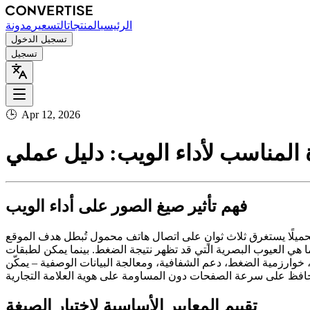
الرئيسي
المنتجات
التسعير
مدونة
تسجيل الدخول
تسجيل
🕒
Apr 12, 2026
 المناسب لأداء الويب: دليل عملي
فهم تأثير صيغ الصور على أداء الويب
ميلًا يستغرق ثلاث ثوانٍ على اتصال هاتف محمول تُبطل هدف الموقع
ة التي قد تظهر نتيجة الضغط. بينما يمكن لطبقات HTML وCSS تأجيل التحميل أو تعديل
، خوارزمية الضغط، دعم الشفافية، ومعالجة البيانات الوصفية – يمكّن
تقييم المعايير الأساسية لاختيار الصيغة