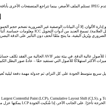
إ
معلومات حساسة. أثناء التحويل، احذف العلامات غير
ت الأكثر استهلاكًا للأصول التي تستفيد حقًا – عادةً صور البطل الكبي
يل سريع متوسط الجودة على كل التزام، ثم جدولة مهمة دفعة ليلية تُعي
To
، و
Cumulative Layout Shift (CLS)
،
Largest Contentful Paint (LCP)
بعد نشر الأصول المصوّرة الجديدة، راقب مقاييس تحميل الصفحة مثل