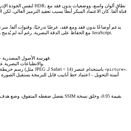
قناة ألفا. كان الاعتماد المبكر أبطأ بسبب تعقيد الترميز العالي، 
تحويل JPEG‑XL إلى JPEG مع الحفاظ على الدقة البصرية. رغم أنه لم يُدمج بعد في جميع المتصفحات، فإن نظامه المفتوح المصدر يتوسع، ويمكن للمطورين تنفيذ تدهور سلس عبر بوليفيلات JavaScript.
– جمع جميع الصور الموجهة للويب، مع ملاحظة الدقة، حجم العرض المقصود، وأي ميزات مطلوبة (مثل الشفافية أو الرسوم المتحركة).
فهرسة الأصول المصدرية
– عرض عينة تمثيلية بكل صيغة مرشحة على عدة مستويات ضغط. قياس حجم الملف، SSIM، والانطباعات البصرية على الأجهزة الشائعة.
.
– إنشاء مصفوفة للمتصفحات المستهدفة مقابل توفر الصيغة. لأي فجوات، قرر ما إذا كان سيتم تقديم صيغ احتياطية (مثل JPEG لـ Safari < 14) باستخدام عنصر
رسم خريطة 
<picture>
أتمتة التحويل