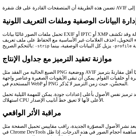
دارة البيانات الوصفية وملفات التعريف اللونية
تحمل ملفات الصور غالبًا بيانات EXIF أو IPTC أو XMP قد تكون ذات قيمة لتتبع حقوق النشر أو تحديد الموقع الجغرافي أو إدارة الألوان. إلا أن البيانات الوصفية غير الضرورية تضخم حجم الحمولة وقد تكشف
 الأساسية مع الحفاظ على ملف تعريف ICC إذا كان الموقع يعتمد على تجسيد ألوان دقيقة (مثلاً للامتثال إلى دليل العلامة). تسمح العديد من أدوات التحويل
يزيل كل البيانات الوصفية، بينما
بالتحكم الصريح:
-strip
-profile
موازنة تعقيد الترميز مع جداول الإنتاج
الصيغ الخالية من الفقد مثل PNG ووضعية AVIF الخالية من الفقد تكلف حسابيًا أقل مقارنةً بترميز AVIF الفاقد، الذي قد يكون كثيفًا على وحدة المعالجة المركزية، خاصةً للأصول عالية الدقة. في بيئة نشر
رة أو خلفيات القوام. يمكن أن تبقى الأيقونات الصغيرة وعناصر واجهة
المستخدم في WebP أو PNG المحسَّن، حيث زمن الترميز لا يُذكر.
د ترميز نفس الأصول بأعلى إعدادات جودة. يمكن للمهمة الليلية تحمل
استهلاك CPU الأعلى لأنها لا تعيق خط أنابيب الإصدار.
مراقبة الأثر الواقعي
في Chrome DevTools يمكنها عزل مساهمة أحجام الصور في هذه الدرجات. إذا ظل LCP مرتفعًا، أعد تقييم نسب الضغط أو فكر في تحميل الصور غير الحرجة تأخرًا. على الجانب الآخر، إذا شُكيت الجودة