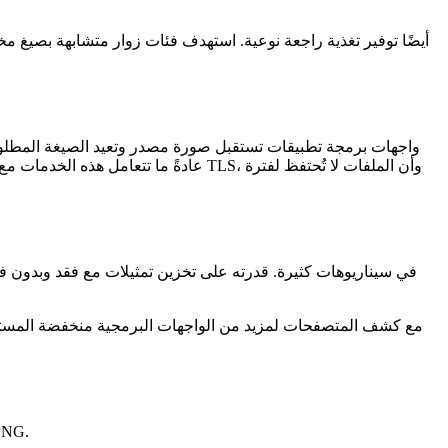
عادةً ما تتعامل هذه الخدمات مع الحفا
قبل اختيار الصيغة؛ الصور الفوتوغرافية تميل إلى AVIF أو WebP، بينما الرسومات الغن