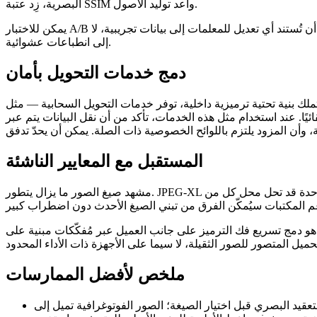
البصرية، زِد عتبة SSIM وأعد توليد الأصول.
يمكن للاختبار A/B أيضًا توفير تغذية راجعة نوعية. استهدف فئات زوار متشابهة بصيغ مختلفة وتتبّع معدلات الارتداد، الوقت على الصفحة، ومسار التحويل. يجب أن تُستند أي تعديل للمعلمات إلى بيانات تجريبية، لا
إلى انطباعات عشوائية.
دمج خدمات التحويل بأمان
هذه الخدمات، تأكد من أن نقل البيانات يتم عبر TLS، وأن الملفات لا تُحتفظ لفترة
المستقبل مع المعايير الناشئة
يكتسب زخمًا كصيغة موحدة قد تحل محل كل من JPEG و PNG في سيناريوهات كثيرة. قدرته على تخزين تمثيلات مع فقد وبدون فقد داخل ملف واحد تبسط إدارة
JPEG‑XL
مشهد صيغ الصور ما يزال يتطور.
 هو دمج
تسريع فك الترميز على جانب العميل
عبر مُفكّكات مبنية على WebAssembly. مع كشف المتصفحات لمزيد من الواجهات البرمجية منخفضة المستوى، قد تُقَلّص خطوط فك الترميز المخصصة
ملخص لأفضل الممارسات
لتعقيد البصري