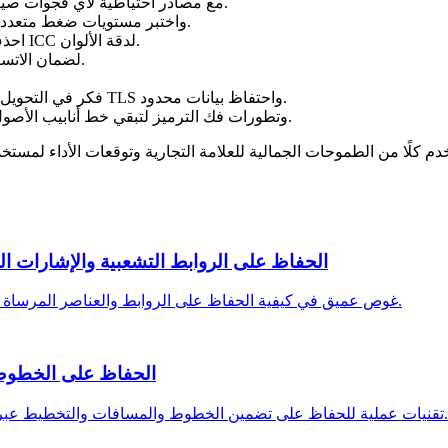
مع مصادر احتياطية لأي فجوات صيغية.
(مثل SSIM ≥ 0.95) واختبر مستويات ضغط متعددة على عينات تمثيلية.
مع الحفاظ على ملف تعريف ICC لدقة الألوان.
احذف
داخل خط أنابيب CI/CD لضمان الاتساق ومنع الأخطاء البشرية.
عندما تكون الموارد المحلية محدودة، مع ضمان TLS واحتفاظ بيانات محدود.
فكر في التحويل 
بالصيقات الناشئة مثل JPEG‑XL وتطورات فك الترميز لتبقي خط أنابيب الأصول قابلاً للتكيف.
م كلًا من الطموحات الجمالية للعلامة التجارية وتوقعات الأداء لمست
الحفاظ على الروابط التشعبية والإشارات ال
غوص عميق في كيفية الحفاظ على الروابط والعناصر المرساة وهياكل التنقل سليمة أثناء تحويل الصيغ وكيفية تجنب الأخطاء الشائعة.
الحفاظ على الخطوط 
تقنيات عملية للحفاظ على تضمين الخطوط والمسافات والتخطيط عبر تحويلات المستندات والصور والكتب الإلكترونية دون الإضرار بالجودة.