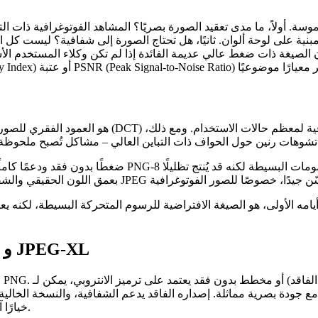
سة. أولاً،
ما مدى تعقيد الصورة بصريًا؟
المشاهد الفوتوغرافية ذات ال
نية على لوحة ألوان. ثانيًا،
هل تحتاج الصورة إلى شفافية؟
ليست كل الص
الصيغة ذات ضغط عالي عديمة الفائدة إذا لم تكن وكلاء المستخدم الأسا
الصيغ الحديثة المُحسّنة للويب: WebP و AVIF و JPEG‑XL
Safari (من الإصدار 14)، مما يجعل WebP خيارًا آمنًا افتراضيًا للأصول الجديدة.