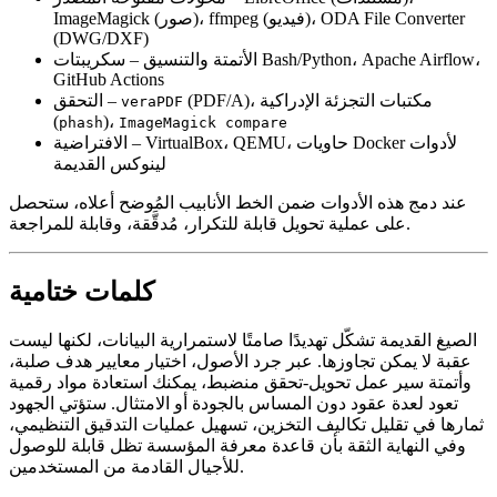
ImageMagick (صور)، ffmpeg (فيديو)، ODA File Converter
(DWG/DXF)
الأتمتة والتنسيق
– سكريبتات Bash/Python، Apache Airflow،
GitHub Actions
(PDF/A)، مكتبات التجزئة الإدراكية
–
التحقق
veraPDF
(
)،
phash
ImageMagick compare
– VirtualBox، QEMU، حاويات Docker لأدوات
الافتراضية
لينوكس القديمة
عند دمج هذه الأدوات ضمن الخط الأنابيب المُوضح أعلاه، ستحصل
على عملية تحويل قابلة للتكرار، مُدقَّقة، وقابلة للمراجعة.
كلمات ختامية
الصيغ القديمة تشكّل تهديدًا صامتًا لاستمرارية البيانات، لكنها ليست
عقبة لا يمكن تجاوزها. عبر جرد الأصول، اختيار معايير هدف صلبة،
وأتمتة سير عمل تحويل‑تحقق منضبط، يمكنك استعادة مواد رقمية
تعود لعدة عقود دون المساس بالجودة أو الامتثال. ستؤتي الجهود
ثمارها في تقليل تكاليف التخزين، تسهيل عمليات التدقيق التنظيمي،
وفي النهاية الثقة بأن قاعدة معرفة المؤسسة تظل قابلة للوصول
للأجيال القادمة من المستخدمين.