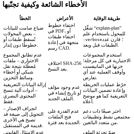
الأخطاء الشائعة وكيفية تجنّبها
طريقة الوقاية
الأعراض
الخطأ
اختفاء خطوط
شغِّل “explain‑plan”
ضياع صامت للبيانات
في PDF، أو
للمحول باستخدام علم
– بعض المحولات
اختفاء طبقات
؛ قارن عدد
تُسقط طبقات أو
‑verbose
متجهة في إعادة
الطبقات قبل وبعد.
خطوطًا دون إنذار.
رسم CAD.
استخدم المجموعات
عدم تطابق المجموع
الاختبارية في كل مرحلة؛
الاختباري
– ملفات
اختلاف SHA‑256
خزنها في المانيفست
مُعطّلة نتيجة نقل
بعد النسخ.
وأوقف العملية عند أي
شبكي أو أخطاء
تعارض.
وسائط التخزين.
خرّط عمليات الخريطة
إزالة البيانات التعريفية
عدم وجود مؤلف
وإعادة تضمين البيانات
– أدوات آلية تنسخ
أو تاريخ إنشاء في
التعريفية كما هو موضح
المحتوى البصري
الملف الجديد.
أعلاه.
فقط.
انجراف الإصدار
–
اختر صيغًا ذات دعم
عدم القدرة على
التحويل إلى صيغة قد
مجتمعي نشط وتطبيقات
فتح الملفات
تصبح هي الأخرى
من متعدد البائعين.
الجديدة بعد فترة.
قديمة في المستقبل.
ضمّ تجزئة الملف
عدم الامتثال القانوني