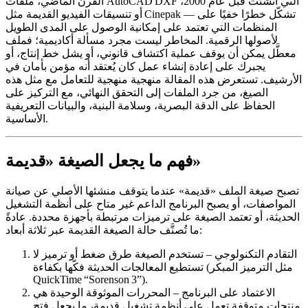
القرن الماضي، ملفات AutoCAD DXF التي أنشئت قبل عام 2000،
أو تنسيقات الفيديو القديمة مثل Cinepak — تشكّل خطرًا خفيًا على
المنظمات التي تعتمد على إمكانية الوصول على المدى الطويل
لأصولها الرقمية. المخاطر ليست مجرد مسألة أكاديمية؛ فملف
معطَّل يمكن أن يوقف عملية اكتشاف قانوني، أو يشل خط إنتاج، أو
يجبرك على إعادة إنشاء عمل كان يُعتقد أنه مؤمن بأمان في
الأرشيف. تستعرض هذه المقالة منهجية منهجية للتعامل مع مثل هذه
الصيغ، من جرد الملفات إلى التحقق النهائي، مع التركيز على
الحفاظ على الدقة البصرية، وسلامة البنية، والبيانات التعريفية
الأساسية.
فهم ما يجعل الصيغة «قديمة»
تصبح صيغة الملف «قديمة» عندما يتوقف منشئها الأصلي عن صيانة
المواصفات، أو يصبح البرنامج الداعم غير متاح على أنظمة التشغيل
الحديثة، أو تعتمد الصيغة على ترميزات مرتبطة بأجهزة محددة. عادةً
ما تُصنَّف حالة الصيغة القديمة عبر ثلاثة أبعاد:
التقادم التكنولوجي
– تستخدم الصيغة طرق ضغط أو ترميز لا
تستطيع المعالجات الحديثة فكّها بكفاءة (مثل الترميز المبكر
QuickTime “Sorenson 3”).
الاعتماد على البرنامج
– المحررات الموثوقة الوحيدة هي
منتجات متوقفة تعمل على أنظمة تشغيل قديمة، ما يجعل فتح