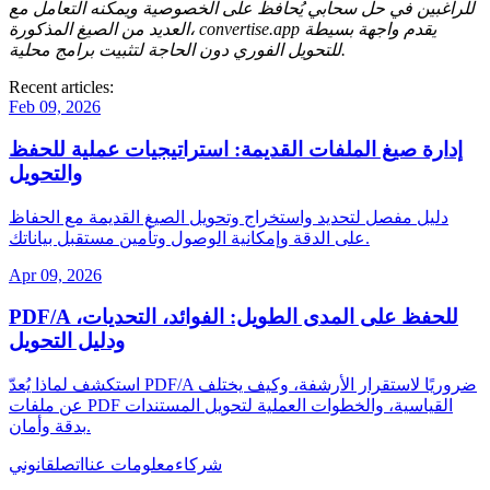
للراغبين في حل سحابي يُحافظ على الخصوصية ويمكنه التعامل مع
يقدم واجهة بسيطة
convertise.app
العديد من الصيغ المذكورة،
للتحويل الفوري دون الحاجة لتثبيت برامج محلية.
Recent articles:
Feb 09, 2026
إدارة صيغ الملفات القديمة: استراتيجيات عملية للحفظ
والتحويل
دليل مفصل لتحديد واستخراج وتحويل الصيغ القديمة مع الحفاظ
على الدقة وإمكانية الوصول وتأمين مستقبل بياناتك.
Apr 09, 2026
PDF/A للحفظ على المدى الطويل: الفوائد، التحديات،
ودليل التحويل
استكشف لماذا يُعدّ PDF/A ضروريًا لاستقرار الأرشفة، وكيف يختلف
عن ملفات PDF القياسية، والخطوات العملية لتحويل المستندات
بدقة وأمان.
شركاء
معلومات عنا
اتصل
قانوني