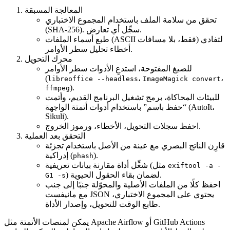
المعالجة المسبقة
تحقق من سلامة الملف باستخدام المجموع الاختباري
(SHA‑256). سجِّل أي تعارض.
طبع أسماء الملفات (ASCII فقط، بلا مسافات) لتفادي
أخطاء تحليل سطر الأوامر.
محرك التحويل
للصيغ المفتوحة، استدعِ الأدوات سطر الأوامر
(
،
،
libreoffice --headless
ImageMagick convert
).
ffmpeg
للبيئات المحاكاة، برمج تشغيل البرنامج القديم، وأتمت
“حفظ باسم” باستخدام أدوات أتمتة الواجهة (AutoIt،
Sikuli).
احفظ سجلات التحويل، الأخطاء، ورموز الخروج.
التحقق بعد العملية
قارِن الناتج البصري مع عينة من الأصل باستخدام تجزئة
).
إدراكية (
phash
شغِّل أداة مقارنة بيانات تعريفية (مثل
exiftool -a -
) لضمان بقاء الحقول الحيوية.
G1 -s
احفظ كلًا من الملفات الأصلية والمحوّلة جنبًا إلى جنب
مع مانيفست JSON يحتوي على المجموع الاختباري،
طابع الوقت للتحويل، وإصدار الأداة.
GitHub Actions
أو
Apache Airflow
يمكن لمنصات الأتمتة مثل