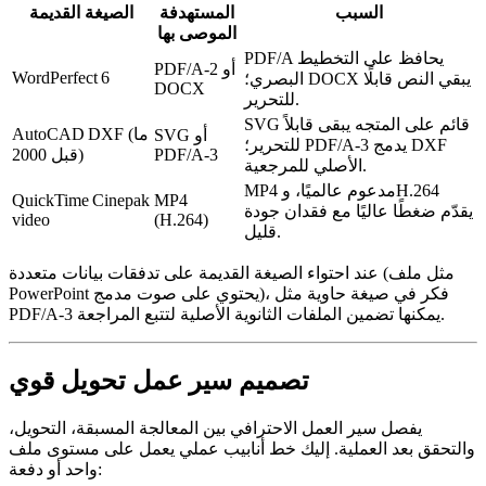
السبب
المستهدفة
الصيغة القديمة
الموصى بها
PDF/A يحافظ على التخطيط
PDF/A‑2 أو
WordPerfect 6
البصري؛ DOCX يبقي النص قابلًا
DOCX
للتحرير.
SVG قائم على المتجه يبقى قابلاً
AutoCAD DXF (ما
SVG أو
للتحرير؛ PDF/A‑3 يدمج DXF
PDF/A‑3
قبل 2000)
الأصلي للمرجعية.
MP4 مدعوم عالميًا، وH.264
QuickTime Cinepak
MP4
يقدّم ضغطًا عاليًا مع فقدان جودة
video
(H.264)
قليل.
عند احتواء الصيغة القديمة على تدفقات بيانات متعددة (مثل ملف
PowerPoint يحتوي على صوت مدمج)، فكر في صيغة حاوية مثل
PDF/A‑3 يمكنها تضمين الملفات الثانوية الأصلية لتتبع المراجعة.
تصميم سير عمل تحويل قوي
يفصل سير العمل الاحترافي بين
المعالجة المسبقة
،
التحويل
،
و
التحقق بعد العملية
. إليك خط أنابيب عملي يعمل على مستوى ملف
واحد أو دفعة: