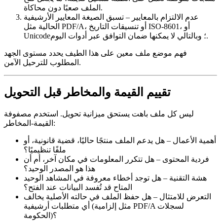
الملف صعبًا دون محاكاة.
عدم الالتزام بالمعايير
– تسبق الصيغة المعايير الأرشيفية
الحالية مثل PDF/A، أو تنسيقات التاريخ ISO‑8601، أو
Unicode؛ وبالتالي لا يمكنها ضمان التوافق عبر أدوات اليوم.
فهم موضع ملف معين على هذا الطيف يحدد مستوى الجهد
المطلوب للترحيل الآمن.
تقييم القيمة والمخاطر قبل التحويل
ليس كل ملف باهت يستحق ميزانية تحويل. استخدم
مصفوفة
:
القيمة‑المخاطر
أهمية الأعمال
– هل يدعم الملف منتجًا حاليًا، قضية قانونية، أو
ملفًا تنظيميًا؟
فردية المحتوى
– هل تتكرر المعلومات في مكان آخر، أم أن
هذا هو المصدر الوحيد؟
هشة التقنية
– هل توجد أخطاء معروفة في المشاهد الوحيد
المتاح قد تُفسد البيانات عند الفتح؟
التعرض للامتثال
– هل حفظ الملف في حالته الأصلية يخالف
أي متطلبات أرشيفية (مثل إلزامية PDF/A لسجلات
الحكومة)؟