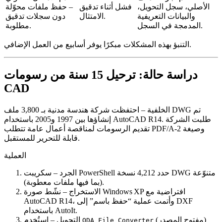
الأصلي، سجل التحويل،
فشل أثناء تدقيق
– حفظ ملفات محوّلة
والبيانات التعريفية
الامتثال.
دون سجلات تدقيق
المدمجة في السجل.
مطلوبة.
التنبؤ بهذه المشكلات مبكرًا يوفر أسابيع من العمل الإضافي.
دراسة حالة: ترحيل 15 سنة من رسومات
CAD
الخلفية
– احتفظت شركة هندسة مدنية بـ 3,800 ملف DWG تم
إنشاؤها بين 1997 و2005 باستخدام AutoCAD R14. طلبت الشركة
تقديم الرسومات لمناقصة أعمال عامة تتطلب PDF/A‑2 وصيغة
قابلة للتحرير للمستقبل.
العملية
الجرد
– سكريبت PowerShell حدد 4,212 نسخة DWG متنوّعة
(بما فيها ملفات معطوبة).
الاستخراج
– نشّط صورة Windows XP افتراضية مع
AutoCAD R14، وأتمت عملية “حفظ باسم” إلى DXF
باستخدام AutoIt.
(مفتوح المصدر)
– استُخدم
التحويل
ODA File Converter