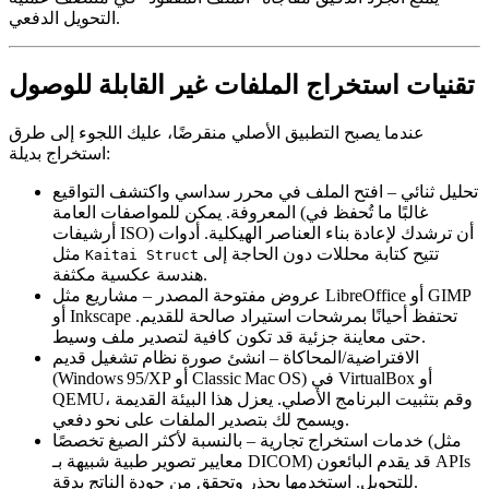
التحويل الدفعي.
تقنيات استخراج الملفات غير القابلة للوصول
عندما يصبح التطبيق الأصلي منقرضًا، عليك اللجوء إلى طرق
استخراج بديلة:
تحليل ثنائي
– افتح الملف في محرر سداسي واكتشف التواقيع
المعروفة. يمكن للمواصفات العامة (غالبًا ما تُحفظ في
أرشيفات ISO) أن ترشدك لإعادة بناء العناصر الهيكلية. أدوات
تتيح كتابة محللات دون الحاجة إلى
مثل
Kaitai Struct
هندسة عكسية مكثفة.
عروض مفتوحة المصدر
– مشاريع مثل LibreOffice أو GIMP
أو Inkscape تحتفظ أحيانًا بمرشحات استيراد صالحة للقديم.
حتى معاينة جزئية قد تكون كافية لتصدير ملف وسيط.
الافتراضية/المحاكاة
– انشئ صورة نظام تشغيل قديم
(Windows 95/XP أو Classic Mac OS) في VirtualBox أو
QEMU، وقم بتثبيت البرنامج الأصلي. يعزل هذا البيئة القديمة
ويسمح لك بتصدير الملفات على نحو دفعي.
خدمات استخراج تجارية
– بالنسبة لأكثر الصيغ تخصصًا (مثل
معايير تصوير طبية شبيهة بـ DICOM) قد يقدم البائعون APIs
للتحويل. استخدمها بحذر وتحقق من جودة الناتج بدقة.