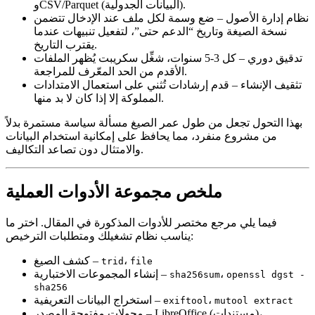
وCSV/Parquet (البيانات الجدولية).
نظام إدارة الأصول
– ضع وسمة لكل ملف عند الإدخال تتضمن
نسخة الصيغة وتاريخ “الدعم حتى”، لتفعيل تنبيهات عندما
يقترب التاريخ.
تدقيق دوري
– كل 3‑5 سنوات، شغِّل سكريبت يُظهر الملفات
الأقدم من الحد المعّرف للمراجعة.
تثقيف الإنشاء
– قدم إرشادات تُثني على استعمال الامتدادات
المملوكة إلا إذا كان لا بد منها.
بهذا التحول تجعل من طول عمر الصيغ مسألة سياسة مستمرة بدلاً
من مشروع منفرد، مما يحافظ على إمكانية استخدام البيانات
والامتثال دون تصاعد التكاليف.
ملخص مجموعة الأدوات العملية
فيما يلي مرجع مختصر للأدوات المذكورة في المقال. اختر ما
يناسب نظام تشغيلك ومتطلبات الترخيص:
،
–
كشف الصيغ
trid
file
،
–
إنشاء المجموعات الاختبارية
sha256sum
openssl dgst -
sha256
،
–
استخراج البيانات التعريفية
exiftool
mutool extract
– LibreOffice (مستندات)،
محولات مفتوحة المصدر