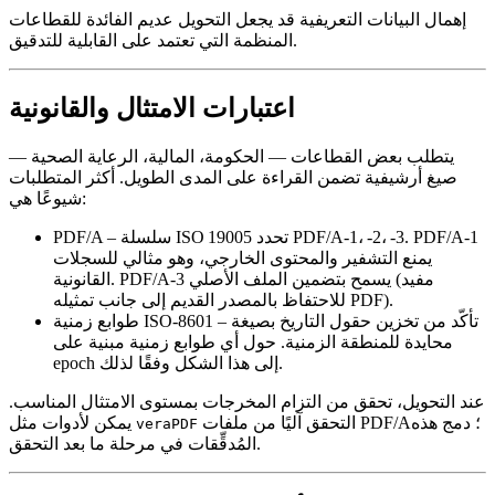
إهمال البيانات التعريفية قد يجعل التحويل عديم الفائدة للقطاعات
المنظمة التي تعتمد على القابلية للتدقيق.
اعتبارات الامتثال والقانونية
يتطلب بعض القطاعات — الحكومة، المالية، الرعاية الصحية —
صيغ أرشيفية تضمن القراءة على المدى الطويل. أكثر المتطلبات
شيوعًا هي:
– سلسلة ISO 19005 تحدد PDF/A‑1، ‑2، ‑3. PDF/A‑1
PDF/A
يمنع التشفير والمحتوى الخارجي، وهو مثالي للسجلات
القانونية. PDF/A‑3 يسمح بتضمين الملف الأصلي (مفيد
للاحتفاظ بالمصدر القديم إلى جانب تمثيله PDF).
– تأكّد من تخزين حقول التاريخ بصيغة
طوابع زمنية ISO‑8601
محايدة للمنطقة الزمنية. حول أي طوابع زمنية مبنية على
epoch إلى هذا الشكل وفقًا لذلك.
عند التحويل، تحقق من التزام المخرجات بمستوى الامتثال المناسب.
التحقق آليًا من ملفات PDF/A؛ دمج هذه
يمكن لأدوات مثل
veraPDF
المُدقِّقات في مرحلة ما بعد التحقق.