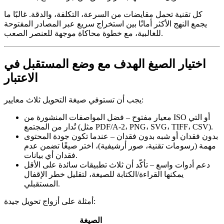
كل تقنية تحمل مقايضات من السرعة، التكلفة، والدقة. غالبًا ما
يجمع النهج الأكثر أمانًا بين استخراج سريع عبر المصادر المفتوحة
للغالبية، مع خطوة محاكاة موجهة للعنصر الصعب.
اختيار الصيغ الهدف مع وضع المستقبل في
الاعتبار
يجب أن تستوفي صيغة التحويل ثلاث معايير:
معيار مفتوح
– فضل المواصفات المنشورة من ISO أو التي
تُدار من المجتمع (مثل PDF/A‑2، PNG، SVG، TIFF، CSV).
بدون فقدان أو شبه بدون فقدان
– عندما تكون جودة المحتوى
مهمة (رسومات تقنية، صور أرشيفية)، اختر صيغًا تضمن عدم
فقدان أي بيانات.
دعم أدوات واسع
– تأكّد أن ثلاث تطبيقات سائدة على الأقل
يمكنها القراءة/الكتابة للصيغة، لتقليل خطر الإقفال
المستقبلي.
أمثلة على أزواج تحويل جيدة:
الصيغة