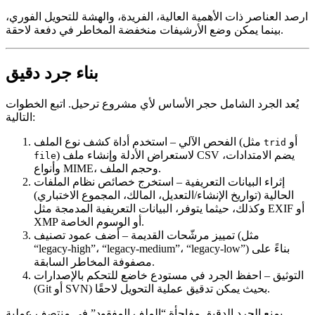
ارصد العناصر ذات الأهمية العالية، الفريدة، والهشة للتحويل الفوري،
بينما يمكن وضع الأرشيفات منخفضة المخاطر في دفعة لاحقة.
بناء جرد دقيق
يُعد الجرد الشامل حجر الأساس لأي مشروع ترحيل. اتبع الخطوات
التالية:
أو
– استخدم أداة كشف نوع الملف (مثل
الفحص الآلي
trid
) لاستعراض الأدلة وإنشاء ملف CSV يضم الامتدادات،
file
وأنواع MIME، وحجم الملف.
إثراء البيانات التعريفية
– استخرج خصائص نظام الملفات
الحالية (تواريخ الإنشاء/التعديل، المالك، المجموع الاختباري)
وكذلك، حيثما يتوفر، البيانات التعريفية المدمجة مثل EXIF أو
XMP أو الوسوم الخاصة.
تمييز مرشّحات القديمة
– أضف عمود تصنيف (مثل
“legacy‑high”، “legacy‑medium”، “legacy‑low”) بناءً على
مصفوفة المخاطر السابقة.
التوثيق
– احفظ الجرد في مستودع خاضع للتحكم بالإصدارات
(Git أو SVN) بحيث يمكن تدقيق عملية التحويل لاحقًا.
يمنع الجرد الدقيق مفاجأة “الملف المفقود” في منتصف عملية