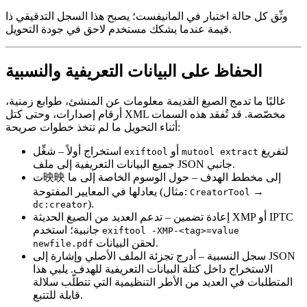
وثّق كل حالة اختبار في المانيفست؛ يصبح هذا السجل التدقيقي ذا
قيمة عندما يشكك مستخدم لاحق في جودة التحويل.
الحفاظ على البيانات التعريفية والنسبية
غالبًا ما تدمج الصيغ القديمة معلومات عن المنشئ، طوابع زمنية،
أرقام إصدارات، وحتى كتل XML مخصّصة. قد تُفقد هذه السمات
أثناء التحويل ما لم تتخذ خطوات صريحة:
لتفريغ
أو
– شغِّل
استخراج أولاً
exiftool
mutool extract
جميع البيانات التعريفية إلى ملف JSON جانبي.
ت映​​映 إلى مخطط الهدف
– حول الوسوم الخاصة إلى ما
→
يعادلها في المعايير المفتوحة (مثال:
CreatorTool
).
dc:creator
إعادة تضمين
– تدعم العديد من الصيغ الحديثة XMP أو IPTC
جانبية؛ استخدم
exiftool -XMP-<tag>=value
لحقن البيانات.
newfile.pdf
سجل النسبية
– أدرج تجزئة الملف الأصلي وإشارة إلى JSON
الاستخراج داخل كتلة البيانات التعريفية للهدف. يلبي هذا
المتطلبات في العديد من الأطر التنظيمية التي تتطلّب سلالة
قابلة للتتبع.