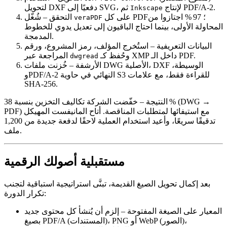
لإنتاج PDF/A‑2.
لتحويل DXF دفعيًا إلى SVG، ثم
Inkscape
على كل PDF؛ 97 % اجتازوا من
– شُغّل
التحقق
veraPDF
المحاولة الأولى، بينما احتاج الباقيون إلى تعديل يدوي للخطوط
المدمجة.
البيانات التعريفية
– استُخرج المؤلف، رمز المشروع، ورقم
وحُفظ كـ XMP داخل الـ PDF.
المراجعة عبر
dwgread
الأرشفة
– خُزنت ملفات DWG الأصلية، DXF الوسيطة،
وPDF/A‑2 النهائي في حاوية S3 للقراءة فقط، مع علامات
SHA‑256.
النتيجة
– خفّضت الشركة تكاليف التخزين بنسبة 38 % (DWG →
PDF) مع استيفائها لمتطلبات المناقصة. أتاح المانيفست المهيكل
تدقيقًا سريعًا، وأعيد استخدام العملية لاحقًا لدفعة جديدة من 1,200
ملف.
مستقبلية أصولك الرقمية
بعد إكمال تحويل الصيغ القديمة، تبنَّى استراتيجية استباقية لتجنب
تكرار الدورة:
المعيار على الصيغة المفتوحة
– إلزم أن يُنشأ كل محتوى جديد
بصيغ PDF/A (المستندات)، PNG أو WebP (الصور)،