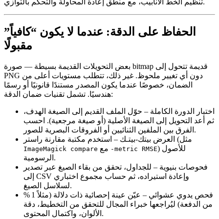
تنظيم الخط الأنابيب، مع منطق إعادة المحاولة والتحكم بالتوازي.
الحفاظ على الدقة: عندما لا يكون “كافياً”
مقبولًا
بعض التحويلات القديمة بسيطة — صورة bitmap قديمة تتحول إلى
PNG دون أي تغيير ملحوظ. غير ذلك، تتطلب مستويات أعلى من
الضمان، خصوصًا عندما يكون المصدر مستندًا قانونيًا أو رسمًا
هندسيًا. تشمل تقنيات ضمان الدقة:
اختبار الدورة الكاملة
– حوّل الملف القديم إلى الصيغة الهدف،
ثم أعد التحويل إلى الصيغة الأصلية (أو صيغة مرجعية). احسب
الفرق بين الملفين الثنائيين أو الفروقات البصرية للصور.
– استخدم مكتبة مقارنة راستر (مثل
العرض بيتك-بيتـك
) للأصول
مع
ImageMagick compare
-metric RMSE
الرسومية.
فحوصات بنيوية
– للجداول، تحقق من بقاء الصيغ عبر تصدير
إلى CSV وإعادة استيراده، ثم حساب مجموع اختباري
لسلاسل الصيغ.
فحص يدوي عشوائي
– عيّن عينة إحصائية ذات دلالة (مثلاً 1 %
من الدفعة) ليُراجعها خبراء المجال للتحقق من التخطيط، دقة
الألوان، واكتمال المحتوى.