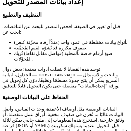
إعداد بيانات المصدر للتحويل
التنظيف والتطبيع
قبل أي تغيير في الصيغة، افحص المصدر للبحث عن التناقضات.
ابحث عن:
أنواع بيانات مختلطة في عمود واحد (مثلاً أرقام مخزّنة كنص).
صفوف مكررة قد تُشوّه القيم المُجمَّعة.
صيغ أرقام خاصة بالمحلية (فواصل مقابل نقاط) تُربك
المُحوِّلات.
توحيد هذه القضايا لا يتطلب أدوات معقدة؛ بعض دوال
— والبحث والاستبدال
،
،
الجداول‑البيانية —
TRIM
CLEAN
VALUE
السريع يمكن أن ينتج جدولًا مسطحًا ونظيفًا. دوّن كل تحويل في
ورقة “إعداد‑البيانات” منفصلة حتى يكون التحويل قابلًا للتدقيق.
الحفاظ على البيانات الوصفية
البيانات الوصفية مثل أوصاف الأعمدة، وحدات القياس، وأصل
البيانات غالبًا ما تُخزن في صفوف مخفية، أوراق عمل منفصلة، أو
وثائق خارجية. استخرج هذه المعلومات إلى ملف جانبي يمكن للآلة
قراءته (JSON أو YAML) قبل التحويل. عندما يستهلك سكريبت