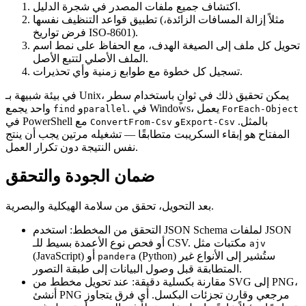
جميع ملفات المصدر في شجرة الدليل.
اكتشاف
تطبيق
قواعد التنظيف نفسها (مثلاً إزالة المسافات الزائدة،
فرض تواريخ ISO‑8601).
تحويل
كل ملف إلى الصيغة الهدف، مع الحفاظ على نمط اسم
الملف الأصلي لتتبع الأصل.
كل خطوة مع طوابع زمنية وأي تحذيرات.
تسجيل
في بيئة شبيهة بـ Unix، يمكن تحقيق ذلك في ثوانٍ باستخدام سطر
. في Windows، يعمل
و
واحد يجمع
find
parallel
ForEach-Object
بالمثل.
و
في PowerShell مع
ConvertFrom‑Csv
Export‑Csv
المفتاح هو إبقاء السكريبت متطابقًا — تشغيله مرتين يجب أن ينتج
نفس النتيجة دون تكرار العمل.
ضمان الجودة والتحقق
بعد التحويل، تحقق من سلامة الهيكلية والبصرية.
التحقق من المخطط
: استخدم JSON Schema لملفات JSON
أو فحص نوع الأعمدة بسيط للـ CSV. مكتبات مثل
ajv
(Python) ستُشير إلى الأنواع غير
(JavaScript) أو
pandera
المتطابقة قبل وصول البيانات إلى طبقة التصور.
مقارنة بكسلية دقيقة
: عند تحويل مخطط من SVG إلى PNG،
أنشئ PNG مرجعي وقارن تجزئات البكسل. أي فرق يتجاوز