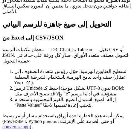
توليد الصورة مجموعة البيانات لاحقًا، يمكنه تلقائيًا تسمية المحاور أو
إضافة حواشي دون تدخل يدوي، ما يضمن أن الصورة تعكس السياق
الأصلي.
التحويل إلى صيغ جاهزة للرسم البياني
من Excel إلى CSV/JSON
معظم مكتبات الرسم — D3، Chart.js، Tableau — تقبل CSV أو
JSON. لتحويل مصنف متعدد الأوراق، صدّر كل ورقة على حدة. في
عملية التحويل:
تسطيح العناوين الهرمية
: حوّل رؤوس متعددة الصفوف إلى
صف واحد بدمج الهرمية باستخدام الشرطة السفلية (مثال:
).
Year_Q1
ترميز Unicode بشكل موحد
: احفظ كـ UTF‑8 بدون BOM؛
وإلا قد تصبح الأحرف مثل “é” مشوَّشة في أداة الرسم.
إزالة الصيغ
: استبدل الصيغ بالقيم المحسوبة باستخدام
“Paste Values” لتجنب إعادة تقييمها لاحقًا.
يمكن أتمتة هذه الخطوة لعدة أوراق باستخدام مسار أوامر بسيط
، أو حتى الخدمة على الإنترنت
(PowerShell، Python
pandas
convertise.app
).