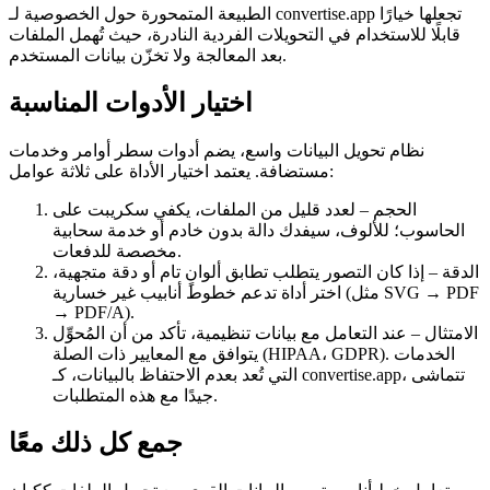
الطبيعة المتمحورة حول الخصوصية لـ convertise.app تجعلها خيارًا
قابلًا للاستخدام في التحويلات الفردية النادرة، حيث تُهمل الملفات
بعد المعالجة ولا تخزّن بيانات المستخدم.
اختيار الأدوات المناسبة
نظام تحويل البيانات واسع، يضم أدوات سطر أوامر وخدمات
مستضافة. يعتمد اختيار الأداة على ثلاثة عوامل:
الحجم
– لعدد قليل من الملفات، يكفي سكريبت على
الحاسوب؛ للألوف، سيفدك دالة بدون خادم أو خدمة سحابية
مخصصة للدفعات.
الدقة
– إذا كان التصور يتطلب تطابق ألوانٍ تام أو دقة متجهية،
اختر أداة تدعم خطوط أنابيب غير خسارية (مثل SVG → PDF
→ PDF/A).
الامتثال
– عند التعامل مع بيانات تنظيمية، تأكد من أن المُحوِّل
يتوافق مع المعايير ذات الصلة (HIPAA، GDPR). الخدمات
التي تُعد بعدم الاحتفاظ بالبيانات، كـ convertise.app، تتماشى
جيدًا مع هذه المتطلبات.
جمع كل ذلك معًا