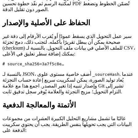
لمكتبة الرسم ثم نفّذ خطوة تحسين PDF تُضمّن الخطوط وتضغط
الصور دون تقليل الدقة.
الحفاظ على الأصلية والإصدار
سير عمل التحويل الذي يسقط عمودًا أو يُقرب الأرقام إلى دقة غير
صحيحة يمكن أن يبطل تقريرًا بأكمله. لتجنب ذلك، دمج تجزئة
(checksum) للملف الأصلي في بيانات ملف التحويل. بالنسبة لـ CSV،
يمكنك إضافة سطر تعليق في الأعلى:
. عندما
بالنسبة لـ JSON، أضف خاصية مستوى علوى
_sourceHash
يُعاد توليد الصورة، يمكن لسكريبت سريع إعادة حساب التجزئة
وإصدار تنبيه إذا تغير المصدر. اجمع هذا مع علامة Git تشير إلى
التزام التحويل؛ مزيج التجزئة والعلامة يُوفر سجل تدقيق ثابت.
الأتمتة والمعالجة الدفعية
غالبًا ما تشمل مشاريع التحليل الكبيرة العشرات من مجموعات
البيانات التي يجب تحويلها بنفس الطريقة. يجب أن يحتوي سكريبت
الدفعة على: