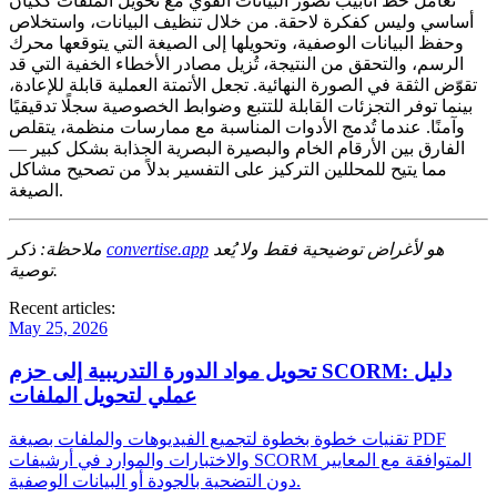
تعامل خط أنابيب تصور البيانات القوي مع تحويل الملفات ككيان
أساسي وليس كفكرة لاحقة. من خلال تنظيف البيانات، واستخلاص
وحفظ البيانات الوصفية، وتحويلها إلى الصيغة التي يتوقعها محرك
الرسم، والتحقق من النتيجة، تُزيل مصادر الأخطاء الخفية التي قد
تقوّض الثقة في الصورة النهائية. تجعل الأتمتة العملية قابلة للإعادة،
بينما توفر التجزئات القابلة للتتبع وضوابط الخصوصية سجلًا تدقيقيًا
وآمنًا. عندما تُدمج الأدوات المناسبة مع ممارسات منظمة، يتقلص
الفارق بين الأرقام الخام والبصيرة البصرية الجذابة بشكل كبير —
مما يتيح للمحللين التركيز على التفسير بدلاً من تصحيح مشاكل
الصيغة.
هو لأغراض توضيحية فقط ولا يُعد
convertise.app
ملاحظة: ذكر
توصية.
Recent articles:
May 25, 2026
تحويل مواد الدورة التدريبية إلى حزم SCORM: دليل
عملي لتحويل الملفات
تقنيات خطوة بخطوة لتجميع الفيديوهات والملفات بصيغة PDF
والاختبارات والموارد في أرشيفات SCORM المتوافقة مع المعايير
دون التضحية بالجودة أو البيانات الوصفية.