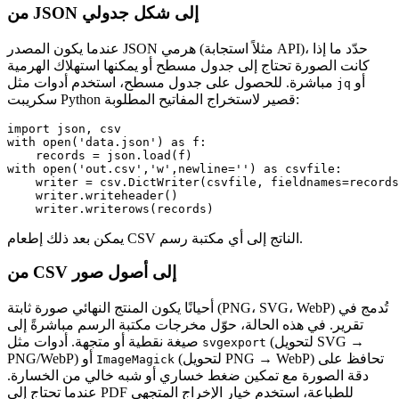
من JSON إلى شكل جدولي
عندما يكون المصدر JSON هرمي (مثلاً استجابة API)، حدّد ما إذا
كانت الصورة تحتاج إلى جدول مسطح أو يمكنها استهلاك الهرمية
أو
مباشرة. للحصول على جدول مسطح، استخدم أدوات مثل
jq
سكريبت Python قصير لاستخراج المفاتيح المطلوبة:
import json, csv

with open('data.json') as f:

    records = json.load(f)

with open('out.csv','w',newline='') as csvfile:

    writer = csv.DictWriter(csvfile, fieldnames=records
    writer.writeheader()

يمكن بعد ذلك إطعام CSV الناتج إلى أي مكتبة رسم.
من CSV إلى أصول صور
أحيانًا يكون المنتج النهائي صورة ثابتة (PNG، SVG، WebP) تُدمج في
تقرير. في هذه الحالة، حوّل مخرجات مكتبة الرسم مباشرةً إلى
(لتحويل SVG →
صيغة نقطية أو متجهة. أدوات مثل
svgexport
(لتحويل PNG → WebP) تحافظ على
PNG/WebP) أو
ImageMagick
دقة الصورة مع تمكين ضغط خساري أو شبه خالي من الخسارة.
عندما تحتاج إلى PDF للطباعة، استخدم خيار الإخراج المتجهي