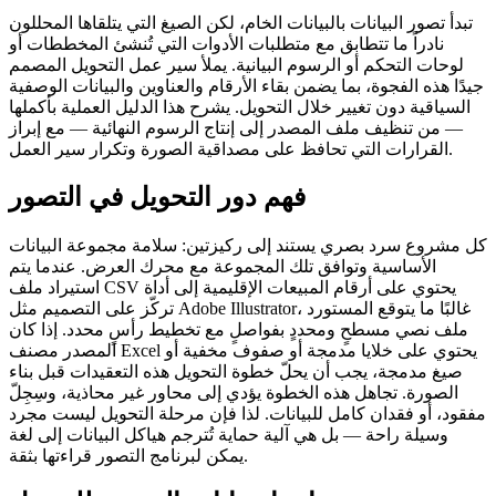
تبدأ تصور البيانات بالبيانات الخام، لكن الصيغ التي يتلقاها المحللون
نادراً ما تتطابق مع متطلبات الأدوات التي تُنشئ المخططات أو
لوحات التحكم أو الرسوم البيانية. يملأ سير عمل التحويل المصمم
جيدًا هذه الفجوة، بما يضمن بقاء الأرقام والعناوين والبيانات الوصفية
السياقية دون تغيير خلال التحويل. يشرح هذا الدليل العملية بأكملها
— من تنظيف ملف المصدر إلى إنتاج الرسوم النهائية — مع إبراز
القرارات التي تحافظ على مصداقية الصورة وتكرار سير العمل.
فهم دور التحويل في التصور
كل مشروع سرد بصري يستند إلى ركيزتين: سلامة مجموعة البيانات
الأساسية وتوافق تلك المجموعة مع محرك العرض. عندما يتم
استيراد ملف CSV يحتوي على أرقام المبيعات الإقليمية إلى أداة
تركّز على التصميم مثل Adobe Illustrator، غالبًا ما يتوقع المستورد
ملف نصي مسطحٍ ومحددٍ بفواصلٍ مع تخطيط رأسٍ محدد. إذا كان
المصدر مصنف Excel يحتوي على خلايا مدمجة أو صفوف مخفية أو
صيغ مدمجة، يجب أن يحلّ خطوة التحويل هذه التعقيدات قبل بناء
الصورة. تجاهل هذه الخطوة يؤدي إلى محاور غير محاذية، وسِجِلّ
مفقود، أو فقدان كامل للبيانات. لذا فإن مرحلة التحويل ليست مجرد
وسيلة راحة — بل هي آلية حماية تُترجم هياكل البيانات إلى لغة
يمكن لبرنامج التصور قراءتها بثقة.