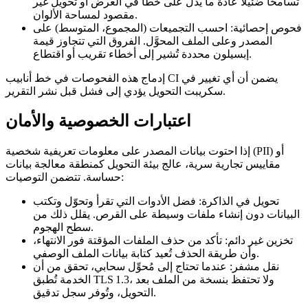
تسامحًا ضئيلاً عادةً ما يدل على خطأ في العرض أو تحويل غير
مقصود لمساحة الألوان.
فحوص إحصائية
: احسب التجميعات (المجموع، المتوسط) على
المصدر وعلى الملف المحوَّل. الفروق التي تتجاوز قيمة
إبسيلون محددة تُشير إلى أخطاء تقريب أو اقتطاع.
إدماج هذه الفحوصات في خط أنابيب CI يضمن أن أي تغيير في
سكريبت التحويل يؤدي إلى فشل قبل نشر التقرير.
اعتبارات الخصوصية والأمان
إذا احتوت بيانات المصدر على معلومات تعريفية شخصية (PII) أو
مقاييس تجارية سرية، عالج بيئة التحويل كمنطقة معالجة بيانات
حساسة. تتضمن التوصيات:
تحويل في الذاكرة
: فضل الأدوات التي تقرأ وتحوّل وتكتب
البيانات دون إنشاء ملفات وسيطة على القرص. يقلل ذلك من
سطح الهجوم.
تخزين غير دائم
: تأكد من حذف الملفات المؤقتة فور الانتهاء،
وأن طريقة الحذف تُعيد كتابة بيانات الملف الوصفي.
نقل مشفر
: عندما تحتاج إلى مُحوِّل سحابي، تحقق من أن
الخدمة تُطبق TLS 1.3، ولا تحتفظ بنسخة من الملف بعد
التحويل، وتُوفر سجل تدقيق.