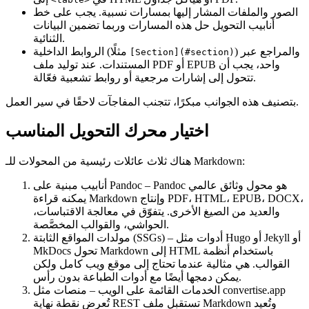
الصور والملفات
المشار إليها بمسارات نسبية. يجب على خط
أنابيب التحويل حل هذه المسارات وربما تضمين البيانات
الثنائية.
) و
المراجع عبر
(مثلًا
الروابط الداخلية
[Section](#section)
المستندات
. عند توليد ملف PDF أو EPUB واحد، يجب أن
تتحول إلى إشارات مرجعية أو روابط تشعبية فعّالة.
بتصنيف هذه الجوانب مبكرًا، تتجنب المفاجآت لاحقًا في سير العمل.
اختيار محرك التحويل المناسب
هناك ثلاث عائلات رئيسية من المحولات للـ Markdown:
– Pandoc هو محول وثائق عالمي
أنابيب مبنية على Pandoc
يمكنه قراءة Markdown وإنتاج PDF، HTML، EPUB، DOCX،
والعديد من الصيغ الأخرى. يتفوّق في معالجة الاقتباسات،
الحواشي، والقوالب المخصَّصة.
– أدوات مثل Hugo أو Jekyll أو
مولدات المواقع الثابتة (SSGs)
MkDocs تحول Markdown إلى HTML باستخدام أنظمة
القوالب. هي مثالية عندما تحتاج إلى موقع ويب كامل ولكن
يمكن دمجها أيضًا مع أدوات الطباعة بدون رأس.
الخدمات القائمة على الويب
– منصات مثل convertise.app
تُعرِض نقطة نهاية REST تستقبل ملف Markdown وتُعيد