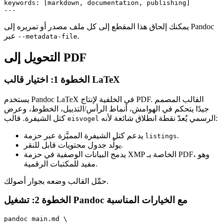
keywords: [markdown, documentation, publishing]

يمكنك إلحاق هذا المقطع إلى كل ملف مصدر أو تمريره إلى Pandoc
.
عبر
--metadata-file
التحويل إلى PDF
الخطوة 1: اختيار قالب LaTeX
يستخدم Pandoc LaTeX في الخلفية لإنتاج PDF. القالب المصمم
جيدًا يتحكم في الهوامش، أنماط الرأس/التذييل، الخطوط، وعرض
الرسمي يُعدّ نقطة انطلاق شائعة لأنه:
كتل الشيفرة. قالب
eisvogel
.
يدعم كتل الشيفرة المميَّزة عبر حزمة
listings
يولِّد جدول محتويات قابل للنقر.
يدمج البيانات الوصفية في حزمة XMP الخاصة بـ PDF، وهو
مفيد للمكتبات الرقمية.
حمِّل القالب وضعه بجوار أصولك.
الخطوة 2: تشغيل Pandoc مع الخيارات المناسبة
pandoc main.md \
