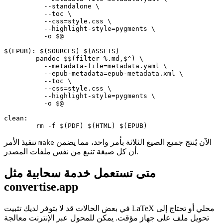
	  --standalone \

	  --toc \

	  --css=style.css \

	  --highlight-style=pygments \

	  -o $@

$(EPUB): $(SOURCES) $(ASSETS)

	pandoc $$(filter %.md,$^) \

	  --metadata-file=metadata.yaml \

	  --epub-metadata=epub-metadata.xml \

	  --toc \

	  --css=style.css \

	  --highlight-style=pygments \

	  -o $@

clean:

الآن يُنتج جميع الصيغ الثلاثة بأمر واحد، مما يضمن
تنفيذ الأمر
make
أن كل صيغة تنبع من نفس ملفات المصدر.
متى تستعمل خدمة سحابية مثل
convertise.app
في بعض الحالات قد لا يتوفر لديك تثبيت LaTeX محلي أو تحتاج إلى
تحويل ملف على جهاز مؤقت. يمكن للمحول عبر الإنترنت معالجة