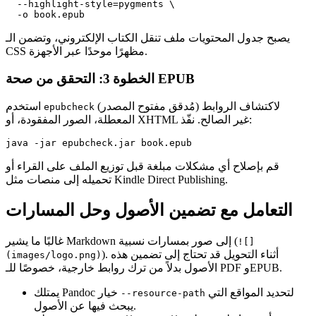
  --highlight-style=pygments \

يصبح جدول المحتويات ملف تنقل الكتاب الإلكتروني، وتضمن الـ
CSS مظهرًا موحدًا عبر الأجهزة.
الخطوة 3: التحقق من صحة EPUB
(مُدقق مفتوح المصدر) لاكتشاف الروابط
استخدم
epubcheck
المعطلة، الصور المفقودة، أو XHTML غير الصالح. نفّذ:
قم بإصلاح أي مشكلات مبلغة قبل توزيع الملف على القراء أو
تحميله إلى منصات مثل Kindle Direct Publishing.
التعامل مع تضمين الأصول وحل المسارات
غالبًا ما يشير Markdown إلى صور بمسارات نسبية (
![]
). أثناء التحويل قد تحتاج إلى
تضمين
هذه
(images/logo.png)
الأصول بدلاً من ترك روابط خارجية، خصوصًا للـ PDF وEPUB.
لتحديد المواقع التي
خيار
Pandoc
يمتلك
--resource-path
يبحث فيها عن الأصول.