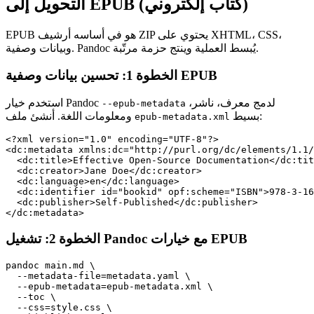
التحويل إلى EPUB (كتاب إلكتروني)
EPUB هو في أساسه أرشيف ZIP يحتوي على XHTML، CSS،
وبيانات وصفية. Pandoc يُبسط العملية وينتج حزمة مرتّبة.
الخطوة 1: تحسين بيانات وصفية EPUB
لدمج معرف، ناشر،
استخدم خيار Pandoc
--epub-metadata
بسيط:
ومعلومات اللغة. أنشئ ملف
epub-metadata.xml
<?xml version="1.0" encoding="UTF-8"?>

<dc:metadata xmlns:dc="http://purl.org/dc/elements/1.1/
  <dc:title>Effective Open‑Source Documentation</dc:tit
  <dc:creator>Jane Doe</dc:creator>

  <dc:language>en</dc:language>

  <dc:identifier id="bookid" opf:scheme="ISBN">978-3-16
  <dc:publisher>Self‑Published</dc:publisher>

الخطوة 2: تشغيل Pandoc مع خيارات EPUB
pandoc main.md \

  --metadata-file=metadata.yaml \

  --epub-metadata=epub-metadata.xml \

  --toc \

  --css=style.css \
