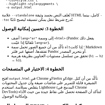
  --css=style.css \

  --highlight-style=pygments \

تُغلف النص بجسد وثيقة HTML كامل، بينما
علامة
--standalone
-
تُدرج شريط تنقل يمكن تنسيقه ليصبح ثابتًا.
-toc
الخطوة 3: تحسين إمكانية الوصول
(Pandoc يفعل ذلك
إلى وسمة
أضف
lang="ar"
<html>
).
تلقائيًا إذا عيّنت
lang=ar
؛ إذا كانت Markdown
تأكّد من أن جميع الصور تحمل سمة
alt
تفتقدها، أضفها عبر فلتر Pandoc أو بتحرير المصدر.
→
تحقق من تسلسل مستويات العناوين بطريقة هرمية (
h1
h2
→
).
h3
الخطوة 4: الاختبار في المتصفحات
في Chrome وFirefox وEdge. تأكّد من أن كتل
افتح
output.html
الشيفرة قابلة للتمرير على شاشات ضيقة وأن جدول المحتويات
يتقلص بسلاسة. استخدم Lighthouse (المدمج في Chrome
DevTools) لتتأكد أن الصفحة تحصل على نقاط جيدة من حيث الأداء
وإمكانية الوصول.