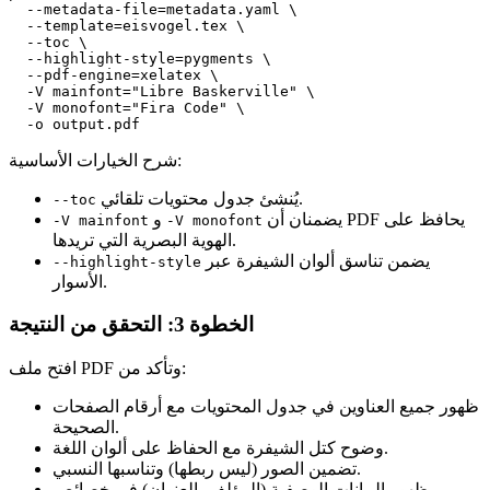
  --metadata-file=metadata.yaml \

  --template=eisvogel.tex \

  --toc \

  --highlight-style=pygments \

  --pdf-engine=xelatex \

  -V mainfont="Libre Baskerville" \

  -V monofont="Fira Code" \

شرح الخيارات الأساسية:
يُنشئ جدول محتويات تلقائي.
--toc
يضمنان أن PDF يحافظ على
و
-V mainfont
-V monofont
الهوية البصرية التي تريدها.
يضمن تناسق ألوان الشيفرة عبر
--highlight-style
الأسوار.
الخطوة 3: التحقق من النتيجة
افتح ملف PDF وتأكد من:
ظهور جميع العناوين في جدول المحتويات مع أرقام الصفحات
الصحيحة.
وضوح كتل الشيفرة مع الحفاظ على ألوان اللغة.
تضمين الصور (ليس ربطها) وتناسبها النسبي.
ظهور البيانات الوصفية (المؤلف، العنوان) في خصائص