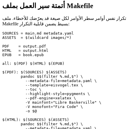
أتمتة سير العمل بملف Makefile
تكرار نفس أوامر سطر الأوامر لكل صيغة قد يعرّضك للأخطاء. ملف
بسيط يضمن قابلية التكرار:
Makefile
SOURCES = main.md metadata.yaml

ASSETS  = $(wildcard images/*)

PDF    = output.pdf

HTML   = output.html

EPUB   = book.epub

all: $(PDF) $(HTML) $(EPUB)

$(PDF): $(SOURCES) $(ASSETS)

	pandoc $$(filter %.md,$^) \

	  --metadata-file=metadata.yaml \

	  --template=eisvogel.tex \

	  --toc \

	  --highlight-style=pygments \

	  --pdf-engine=xelatex \

	  -V mainfont="Libre Baskerville" \

	  -V monofont="Fira Code" \

	  -o $@

$(HTML): $(SOURCES) $(ASSETS)

	pandoc $$(filter %.md,$^) \

	  --metadata-file=metadata.yaml \
