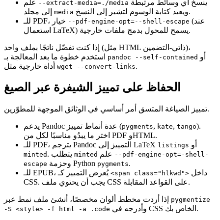
ينسخ أي وسائط مرتبطة
علم
--extract-media=./media
ويعيد كتابة الوسوم لتشير إلى النسخ.
إلى مجلد
media
(عند
للـ PDF، خيار
--pdf-engine-opt=--shell-escape
استعمال LaTeX) يسمح للمحول بدمج ملفات خارجية.
إذا كنت تفضّل ناتجًا بملف واحد (مثل HTML ذاتي‑التضمين)،
أو
استخدم خطوة ما بعد المعالجة بـ
pandoc --self-contained
.
أداة خارجية مثل
wget --convert-links
الحفاظ على تمييز الشيفرة عبر الصيغ
تمييز الصياغة المتسق أمر أساسي في الوثائق الموجهة للمطوّرين.
).
,
,
عدة أنماط تمييز (
Pandoc
يدعم
pygments
kate
tango
اختر ما يبدُو مناسبًا لكل من PDF وHTML.
أو
للـ PDF، يترجم Pandoc التمييز إلى LaTeX
listings
علم
. يتطلب
minted
minted
--pdf-engine-opt=-shell-
.
وحزمة Python
escape
pygments
داخل
للـ EPUB، يُعرض التمييز كـ
<span class="hlkwd">
CSS. يجب أن يحتوي ملف CSS على القواعد المقابلة.
إذا أردت مخطط ألوان مخصصًا، أنشئ ملف نمط عبر
pygmentize
وأدرجه في CSS الخاص بك.
-S <style> -f html -a .code