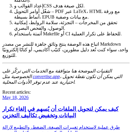
الكاملة).
لكل صيغة هدف.
إعداد القوالب وCSS
– PDF عبر LaTeX، HTML مع ورقة
شغّل أوامر التحويل
أنماط بسيطة، EPUB مع بيانات وصفية.
تحقق من المخرجات
– التجزئة، سلامة الروابط، إمكانية
الوصول، والفحص البصري.
للحفاظ على تكرار العملية.
أتمتة باستخدام Makefile أو CI
اتباع هذه الوصفة ينتج وثائق جاهزة للنشر من مصدر Markdown
واحد، سواء كنت تُعد دليل مطورين، كتيّب أكاديمي، أو كتابًا إلكترونيًا
للتوزيع.
التقنيات الموضحة هنا متوافقة مع الخدمات التي تركّز على
، التي يمكن أن تكون نقطة تحويل
convertise.app
الخصوصية مثل
اختيارية عند عدم توفر الأدوات المحلية.
Recent articles:
May 18, 2026
كيف يمكن لتحويل الملفات أن يُسهم في إلغاء تكرار
البيانات وتخفيض تكاليف التخزين
طرق عملية لاستخدام تغييرات الصيغة، الضغط، والتطبيع لإزالة