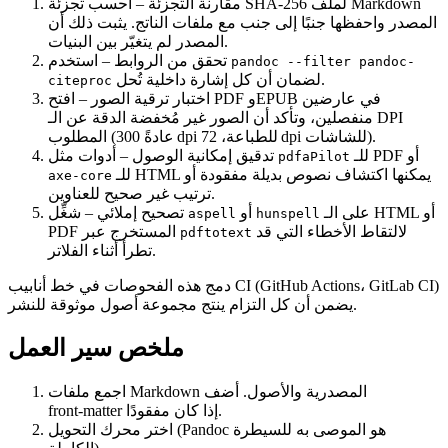
مقارنة التجزئة
– احسب تجزئة SHA‑256 لملف Markdown
المصدر واحفظها جنبًا إلى جنب مع ملفات الناتج. يثبت ذلك أن
المصدر لم يتغيّر بين البنيات.
– استخدم
تحقق من الروابط
pandoc --filter pandoc-
لضمان أن كل إشارة داخلية تُحل.
citeproc
اختبار ترقية الصور
– افتح PDF وEPUB في عارضين
منفصلين، وتأكد أن الصور غير مُخفضة الدقة عن الـ DPI
المطلوب (عادةً 300 dpi للطباعة، 72 dpi للشاشات).
للـ PDF أو
– أدوات مثل
تدقيق إمكانية الوصول
pdfaPilot
للـ HTML يمكنها اكتشاف نصوص بديلة مفقودة أو
axe-core
ترتيب غير صحيح للعناوين.
على الـ HTML أو
أو
– شغِّل
تصحيح إملائي
aspell
hunspell
لالتقاط الأخطاء التي قد
PDF المستخرج عبر
pdftotext
تطرأ أثناء الفلاتر.
دمج هذه الفحوصات في خط أنابيب CI (GitHub Actions، GitLab CI)
يضمن أن كل التزام ينتج مجموعة أصول موثوقة للنشر.
ملخص سير العمل
اجمع ملفات Markdown المصدرية والأصول
. أضف
front‑matter إذا كان مفقودًا.
(Pandoc هو الموصى به للسيطرة
اختر محرك التحويل