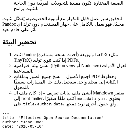
الصيغة المختارة. تكون مفيدة للتحويلات الفردية دون الحاجة
لتثبيت برامج.
لتحقيق سير عمل قابل للتكرار مع أولوية الخصوصية، يُفضَّل تثبيت
Pandoc محليًا. فهو يعمل بالكامل على جهاز المستخدم دون ترك أي
أثر على خادم بعيد.
تحضير البيئة
(أحدث نسخة مستقرة) وتوزيعة LaTeX (مثل
ثبت Pandoc
TinyTeX) إذا كنت تنوي توليد PDFs.
) لعزل الأدوات
أو Node
(Python
أنشئ بيئة افتراضية
venv
nvm
المساعدة.
اجمع الأصول
– انسخ جميع الصور وملفات PDF وخطوط
الكتابة إلى مجلد واحد. سيجعل ذلك حل المسارات بسيطًا
للمحول.
أنشئ ملف بيانات تعريف
– إذا كان ملف الـ Markdown يفتقر
يحتوي
إلى front‑matter، اكتب ملفًا صغيرًا
metadata.yaml
، وأي حقول أخرى تريد دمجها.
،
،
على
title
author
date
---

title: "Effective Open‑Source Documentation"

author: "Jane Doe"

date: "2026-05-10"
