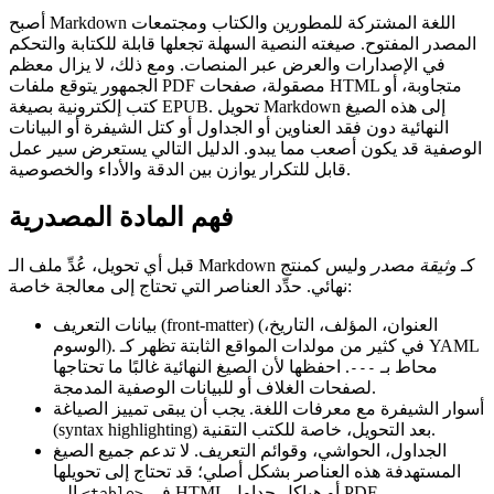
أصبح Markdown اللغة المشتركة للمطورين والكتاب ومجتمعات
المصدر المفتوح. صيغته النصية السهلة تجعلها قابلة للكتابة والتحكم
في الإصدارات والعرض عبر المنصات. ومع ذلك، لا يزال معظم
الجمهور يتوقع ملفات PDF مصقولة، صفحات HTML متجاوبة، أو
كتب إلكترونية بصيغة EPUB. تحويل Markdown إلى هذه الصيغ
النهائية دون فقد العناوين أو الجداول أو كتل الشيفرة أو البيانات
الوصفية قد يكون أصعب مما يبدو. الدليل التالي يستعرض سير عمل
قابل للتكرار يوازن بين الدقة والأداء والخصوصية.
فهم المادة المصدرية
قبل أي تحويل، عُدِّ ملف الـ Markdown كـ
وثيقة مصدر
وليس كمنتج
نهائي. حدِّد العناصر التي تحتاج إلى معالجة خاصة:
(العنوان، المؤلف، التاريخ،
بيانات التعريف (front‑matter)
الوسوم). في كثير من مولدات المواقع الثابتة تظهر كـ YAML
محاط بـ
. احفظها لأن الصيغ النهائية غالبًا ما تحتاجها
---
لصفحات الغلاف أو للبيانات الوصفية المدمجة.
أسوار الشيفرة
مع معرفات اللغة. يجب أن يبقى تمييز الصياغة
(syntax highlighting) بعد التحويل، خاصة للكتب التقنية.
الجداول
، الحواشي، وقوائم التعريف. لا تدعم جميع الصيغ
المستهدفة هذه العناصر بشكل أصلي؛ قد تحتاج إلى تحويلها
في HTML أو هياكل جداول PDF.
إلى
<table>