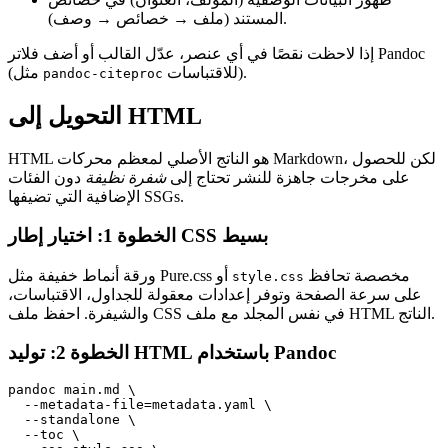
المستند (ملف → خصائص → وصف).
إذا لاحظت نقصًا في أي عنصر، عدّل القالب أو أضف فلاتر Pandoc
للاقتباسات).
(مثل
pandoc-citeproc
التحويل إلى HTML
HTML هو الناتج الأصلي لمعظم محركات Markdown، لكن للحصول
على مخرجات جاهزة للنشر تحتاج إلى
شفرة نظيفة
دون الفئات
الإضافية التي تضيفها SSGs.
الخطوة 1: اختيار إطار CSS بسيط
مخصصة تحافظ
أو
Pure.css
ورقة أنماط خفيفة مثل
style.css
على سرعة الصفحة وتوفر إعدادات معقولة للجداول، الاقتباسات،
والشيفرة. احفظ ملف CSS في نفس المجلد مع ملف HTML الناتج.
الخطوة 2: توليد HTML باستخدام Pandoc
pandoc main.md \

  --metadata-file=metadata.yaml \

  --standalone \

  --toc \
