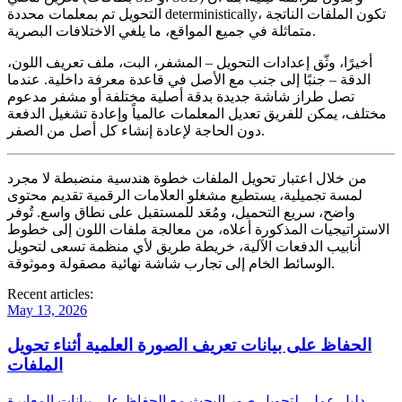
التحويل تم بمعلمات محددة deterministically، تكون الملفات الناتجة
متماثلة في جميع المواقع، ما يلغي الاختلافات البصرية.
أخيرًا، وثّق إعدادات التحويل – المشفر، البت، ملف تعريف اللون،
الدقة – جنبًا إلى جنب مع الأصل في قاعدة معرفة داخلية. عندما
تصل طراز شاشة جديدة بدقة أصلية مختلفة أو مشفر مدعوم
مختلف، يمكن للفريق تعديل المعلمات عالمياً وإعادة تشغيل الدفعة
دون الحاجة لإعادة إنشاء كل أصل من الصفر.
من خلال اعتبار تحويل الملفات خطوة هندسية منضبطة لا مجرد
لمسة تجميلية، يستطيع مشغلو العلامات الرقمية تقديم محتوى
واضح، سريع التحميل، ومُعَد للمستقبل على نطاق واسع. تُوفر
الاستراتيجيات المذكورة أعلاه، من معالجة ملفات اللون إلى خطوط
أنابيب الدفعات الآلية، خريطة طريق لأي منظمة تسعى لتحويل
الوسائط الخام إلى تجارب شاشة نهائية مصقولة وموثوقة.
Recent articles:
May 13, 2026
الحفاظ على بيانات تعريف الصورة العلمية أثناء تحويل
الملفات
دليل عملي لتحويل صور البحث مع الحفاظ على بيانات المعايرة