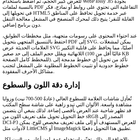
بجودة 85.
WebP lossy
للعرض كبير الحجم، ثم اضغط باستخدام
بالنسبة لملفات PDF التفاعلية التي تحتوي على روابط أو نماذج، فكر
عبر خدمة تحويل تحافظ على المناطق
HTML5
في تحويلها إلى
القابلة للنقر؛ يتيح ذلك لمحرك المتصفح في المشغل معالجة التنقل
دون برنامج إضافي.
عند احتواء المحتوى على رسومات متجهية، مثل مخططات الطوابق،
. يمكن لمشغلات
SVG
احتفظ بالتنسيق المتجهي بتحويل PDF إلى
العلامات الحديثة عرض SVG أصليًا، مما يحافظ على قابلية التكبير
اللانهائية ويقلل حجم الملف إلى حد صغير (غالبًا أقل من 100 KB
للمخطط كامل الصفحة). تأكد من تحويل أي خطوط مدمجة إلى
خطوط حدودية أو تثبيت الخطوط المطلوبة على المشغل لتجنب
مشاكل الأحرف المفقودة.
إدارة دقة اللون والسطوع
تُعاَدِل شاشات العلامة للسطوع العالي (عادةً 500‑700 نيت) وزوايا
مشاهدة واسعة. الألوان التي تبدو زاهية على شاشة سطح المكتب
قد تظهر شاحبة عند العرض بأقصى إضاءة. لذلك ينبغي أن يتضمن
خط التحويل
تحويل ملف تعريف اللون
من sRGB المصدر إلى
DCI‑P3 للعرض المستهدف أو إلى ملف تعريف مخصص للوح. يمكن
لأدوات مثل LittleCMS أو ImageMagick تطبيق هذا التحويل دفعيًا.
بالإضافة إلى ذلك، تجنّب استخدام عمق لون أعلى من 8‑بت لكل