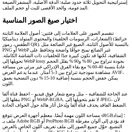
إستراتيجية التحويل ثلاثة حدود صلبة: الدقة الأصلية، المشفر/الصيغة
المدعومة، والحد الأقصى للبت أو حجم الملف.
اختيار صيغ الصور المناسبة
تنقسم الصور على العلامات إلى فئتين: أصول العلامة الثابتة
(الشعارات، الرسومات الخلفية) والمحتوى المتولد ديناميكيًا (خرائط
الطقس، رموز QR). بالنسبة للأصول الثابتة، الصيغ غير الضائعة مثل
PNG أو WebP غير الضائع تمنح حوافًا واضحة وتحافظ على
الشفافية، لكنها قد تكون كبيرة جدًا للخلفيات ذات الشاشة الكاملة.
بجودة تتراوح بين 80 % و90 % يقلل الحجم
WebP lossy
تحويلها إلى
عادةً بنسبة 40‑60 % مع بقاء الفرق الإدراكي غير مرئي من مسافة
،
AVIF
مشاهدة نموذجية تتراوح بين 3‑5 أمتار. عندما يدعم العرض
يمكن خفض الحجم بنسبة إضافية 10‑15 % دون التضحية بعمق
اللون.
عند الحاجة للشفافية – مثل وضع شعار فوق فيديو – احفظ قناة ألفا
بنقلها إلى PNG أو WebP‑RGBA. لا تقم بتحويلها إلى JPEG، لأن
الضغط الفاقد يحذف قناة ألفا ويُدخل آثار هالة حول الحواف الحادة.
مساحة اللون
مهمة أيضًا. معظم أجهزة العرض تتوقع sRGB؛ إمداد
ملف بـ Adobe RGB أو ProPhoto RGB قد يؤدي إلى ألوان مفرطة
التشبع. حوِّل جميع الصور إلى ملف تعريف اللون الخاص بالعرض