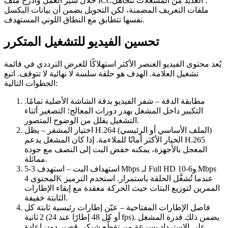
خلال سير العمل وأدرج ملف ICC؛ العديد من المشغلات تتجاهل
ملفات التعريف المضمنة، لكن التحويل يضمن أن بيانات البكسل
نفسها تتطابق مع النطاق اللوني المستهدف.
تحسين الفيديو للتشغيل المتكرر
يُعد محتوى الفيديو العنصر الأكثر استهلاكًا للعرض الترددي في قائمة
تشغيل العلامة. الهدف هو حلقة سلسة لا نهائية لا تتوقف. اتبع
الخطوات التالية:
مطابقة الدقة
– شفر الفيديو بدقة الشاشة الأصلية تمامًا.
التكبير داخل المشغل يهدر دورات المعالج؛ التصغير أثناء
التشغيل يقلل من الوضوح المتصور.
اختيار المشفر
– يظل H.264 (الملف الأساسي أو الرئيسي)
الخيار الأكثر أمانًا للملاءمة. إذا كان المشغل يدعم H.265
المعجل بالأجهزة، يمكنه خفض البت إلى النصف مع جودة
مماثلة.
استهداف البت
– استهدف 3‑5 Mbps لـ Full HD و6‑10 Mbps
لمحتوى 4K عندما تُشغَّل الحلقة باستمرار. استخدم الترميز
الممرين لتوزيع البتات حيث الحركة معقدة مع إبقاء الإطارات
الثابتة خفيفة.
فاصل الإطارات المفتاحية
– عيّن إطارات رئيسية ثابتة كل
2 ثانية (أو كل 48 إطارًا عند 24 fps). يضمن ذلك قدرة المشغل
على الاسترداد بسرعة من تقطُّع شبكي قصير دون إعادة