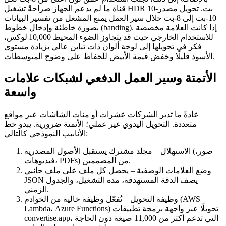
قناة ما لم يدعم الجهاز صراحةً تشغيل HDR 10‑بت. تحويل مصدر
10‑بت إلى 8‑بت خلال سير العمل يمنع المشغل من تفسير البيانات
بصورة خاطئة وإدخال خطوط (banding). إذا كانت العلامة مخصصة
للاستخدام الخارجي حيث قد يتجاوز الضوء المحيط 10,000 لوكس،
فكر في تحويلها إلى
لوحة ألوان ذات تباين عالي
بزيادة مستوى
الأسود قليلًا وخفض قيمة الأبيض للحفاظ على وضوح المتوسطات.
الأتمتة وسير العمل الدفعي لشبكات علامات
واسعة
عادةً ما تدير الشركات عشرات أو مئات الشاشات عبر مواقع
متعددة. التحويل اليدوي غير عملي؛ الأتمتة ضرورية. يبدو خط
الأنابيب النموذجي كالتالي:
الاستهلال
– مجلد مشترك يستقبل الأصول المصدرية (صور،
فيديوهات، PDFs) من المصممين.
وضع العلامات الوصفية
– يحصل كل ملف على ملف جانبي
JSON يصف الدقة المستهدفة، مدة التشغيل، والجدول
الزمني.
وظيفة التحويل
– تُفعّل وظيفة خالية من الخوادم (AWS
Lambda، Azure Functions) تحويلًا عبر واجهة برمجة تطبيقات
، التي تدعم أكثر من 11,000 صيغة دون الحاجة
convertise.app