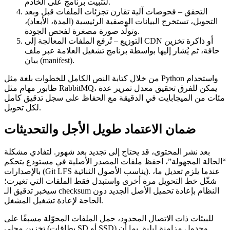
لتثبيت برنامج على الخادم.
التحقق
– فحوصات آلية تقارن تجزئات الملفات قبل وبعد
التحويل، تستخرج البيانات الوصفية الرئيسية (المدة، الأبعاد)،
وتولّد صورة مصغرة لفحص الجودة.
التوزيع
– تُرفع الملفات المعالجة إلى CDN أو ذاكرة تخزين
حافة، ثم يُشار إليها بواسطة برنامج تشغيل العلامة عبر ملف
بيان (manifest).
من خلال كتابة النص الكامل للخطوات بلغة مثل Python واستخدام
طابور مهام مثل RabbitMQ، يمكن للفرق تحقيق معدل تمرير عدة
مئات من الميجابايت في الدقيقة مع الحفاظ على سجل تدقيق كامل
لكل تحويل.
ضمان الاعتماد طويل الأجل والتحديثات
بعد نشر المحتوى، قد يحتاج إلى تجديد بعد شهور. لتفادي مشكلة
“الحالة المجهولة”، احفظ
ملفات المصدر الأصلية
في مستودع يتحكم
بالإصدارات (Git LFS يناسب الأصول الثنائية). عندما يلزم تعديل ما،
شغّل خط التحويل مرة أخرى واستبدل فقط الملفات التي تغيرت؛
سيخبر تدقيق الـ checksum النظام بإعادة تحميل الأصل الجديد دون
الحاجة لإعادة تشغيل المشغل.
للبيئات ذات الاتصال المحدود، حمل الملفات المحوّلة مسبقًا على
تخزين محلي (بطاقات SD أو SSD) وجدول مزامنة ليلية. بما أن