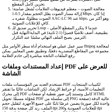
تخزين كامل المقطع.
معالجة الصوت
– معظم فيديوهات العلامات تُشغل صامتة؛
إزالة مسار الصوت يقلل الحجم بمقدار 0.5‑1 Mbps. إذا كان
الصوت مطلوبًا، شفره بـ AAC‑LC عند 96 kbps، وهو أكثر من
كافٍ للإعلانات الصوتية.
– عندما لا يتكرر المقطع الأصلي
تحرير صديق للـ Loop
بطبيعية، أضف تلاشيًا قصيرًا (1‑2 ثانية) في البداية/النهاية قبل
الترميز. يصبح الملف النهائي سلسًا عند التكرار.
لمعالجة
ffmpeg
سير عمل عملي هو استخدام أداة سطر الأوامر مثل
مجموعة من المقاطع المصدرية دفعيًا، وتطبيق نفس المعايير. يمكن
رفع الملفات الناتجة مباشرة إلى خادم العلامة.
إعداد المستندات وملفات PDF للعرض على
الشاشة
تستخدم العديد من المؤسسات ملفات PDF لكتيبات المنتجات،
التعليمات الأمنية، أو خرائط الإرشاد. لكن الشاشات غالبًا ما تفتقر
إلى محرك PDF كامل وتستند إلى صور نقطية أو صفحات HTML
مُحوّلة مسبقًا. تحويل PDF إلى سلسلة من PNG عالية الدقة (صفحة
واحدة لكل صورة) يضمن عرضًا ثابتًا على جميع الأجهزة. لتقليل حجم
الملف، رند كل صفحة بدقة 150 dpi للعلامات العمودية و200 dpi