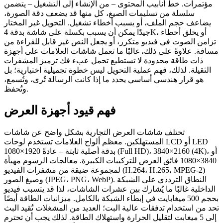
مؤتمرات. خط أنابيب المحتوى – من الإنشاء إلى التشغيل – يتضمن
سلسلة من تسليمات الصيغ، كل منها قد يضعف دقة الصورة،
يضاعف حجم الملف، أو يسبب أخطاء تشغيل. التحويل غير المختار
جيدًا يمكن أن يسبب بكسلة على شاشة بدقة 4K، أو يخلق أخطاء
تزامن الصوت في فيديو متكرر، أو يجعل النص غير قابل للقراءة من
مسافة. علاوةً على ذلك، غالبًا ما تعمل شاشات العلامات على أجهزة
ذات طاقة محدودة لا تستطيع تحمل عبء فك ترميز المشفرات
الثقيلة. لذلك، فهم عملية التحويل ليس خطوة تجميلية اختيارية؛ بل
هو قرار هندسي أساسي يحدد ما إذا كانت الرسالة تُرى، وتُسمع،
وتُحفظ.
فهم قيود أجهزة العرض
تختلف شاشات العرض التجارية بشكل واضح عن شاشات
المستهلكين. معظم ألواح العلامات تستخدم لوحات LCD أو LED
بدقة أصلية ثابتة – عادةً 1920×1080 (Full HD)، 3840×2160 (4K)، أو
3840×1080 فائق العرض للتركيبات الكبيرة. معالجات الرسوم مهيأة
لمجموعة ضيقة من مشفرات الفيديو (H.264، H.265، MPEG‑2)
وصيغ الصور (JPEG، PNG، WebP). النطاق الترددي على الشبكة
الداخلية غالبًا ما يُشارك بين عشرات الشاشات، لذا قد يتسبب فيديو
بحجم 500 ميغابايت في إبطاء الشبكة بالكامل. ميزانيات الطاقة أيضًا
تحد من استخدام تدفقات عالية البت؛ العديد من المشغلات تُقيد البث
إلى 5 ميغابت لتقليل الحرارة واستهلاك الطاقة. لذلك يجب أن تحترم